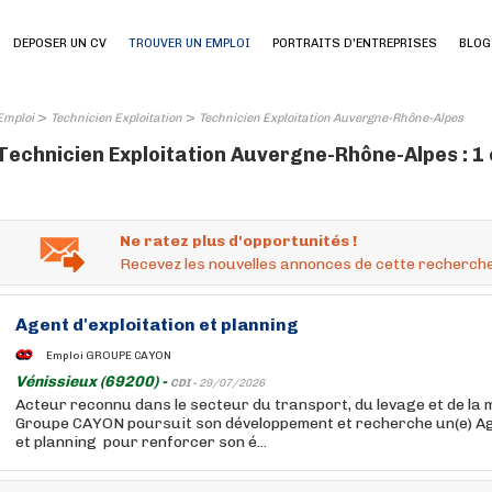
DEPOSER UN CV
TROUVER UN EMPLOI
PORTRAITS D'ENTREPRISES
BLOG
>
>
Emploi
Technicien Exploitation
Technicien Exploitation Auvergne-Rhône-Alpes
Technicien Exploitation Auvergne-Rhône-Alpes : 1
Ne ratez plus d'opportunités !
Recevez les nouvelles annonces de cette recherche
Agent
d'exploitation
et planning
Emploi GROUPE CAYON
Vénissieux (69200) -
CDI -
29/07/2026
Acteur reconnu dans le secteur du transport, du levage et de la 
Groupe CAYON poursuit son développement et recherche un(e) A
et planning pour renforcer son é...