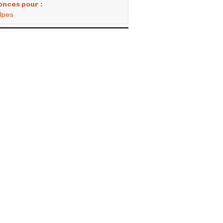
onces pour :
lpes