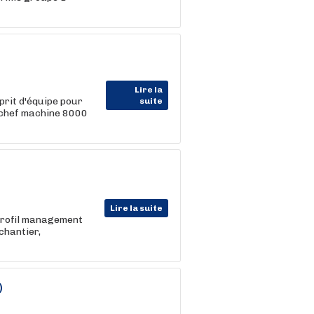
Lire la
prit d'équipe pour
suite
e chef machine 8000
Lire la suite
 profil management
 chantier,
)