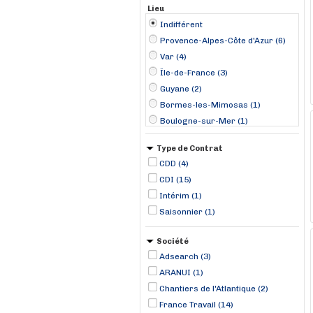
Lieu
Indifférent
Provence-Alpes-Côte d'Azur (6)
Var (4)
Île-de-France (3)
Guyane (2)
Bormes-les-Mimosas (1)
Boulogne-sur-Mer (1)
Digoin (1)
Type de Contrat
Giffaumont-Champaubert (1)
CDD (4)
Hesse (1)
CDI (15)
La Seyne-sur-Mer (1)
Intérim (1)
Le Cannet (1)
Saisonnier (1)
Le Crotoy (1)
Le Havre (1)
Société
Le Lavandou (1)
Adsearch (3)
ARANUI (1)
Chantiers de l'Atlantique (2)
France Travail (14)