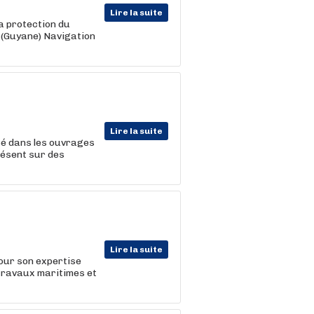
Lire la suite
a protection du
 (Guyane) Navigation
Lire la suite
sé dans les ouvrages
résent sur des
Lire la suite
our son expertise
 travaux maritimes et