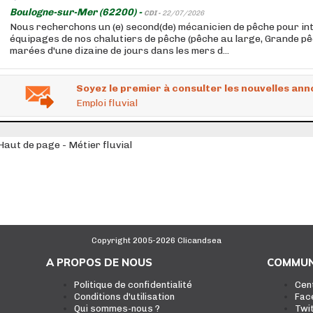
Boulogne-sur-Mer (62200) -
CDI -
22/07/2026
Nous recherchons un (e) second(de) mécanicien de pêche pour int
équipages de nos chalutiers de pêche (pêche au large, Grande pê
marées d'une dizaine de jours dans les mers d...
Soyez le premier à consulter les nouvelles ann
Emploi fluvial
Haut de page - Métier fluvial
Copyright 2005-2026 Clicandsea
A PROPOS DE NOUS
COMMUN
Politique de confidentialité
Cen
Conditions d'utilisation
Fac
Qui sommes-nous ?
Twi