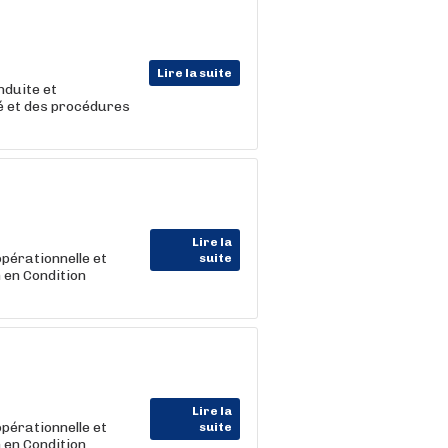
Lire la suite
nduite et
té et des procédures
Lire la
pérationnelle et
suite
 en Condition
Lire la
pérationnelle et
suite
 en Condition