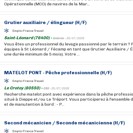
Opérationnelle (MCO) de navires de la Mar...
Grutier auxiliaire / élingueur (H/F)
Emploi France Travail
Saint-Léonard (76400) -
Intérim -
26/07/2026
Vous êtes un professionnel du levage passionné par le terrain ? 
équipes à St Léonard / Fécamp en tant que Grutier Auxiliaire / Él
une durée minimum de 5 mois). Votre ...
MATELOT PONT - Pêche professionnelle (H/F)
Emploi France Travail
Le Crotoy (80550) -
CDI -
25/07/2026
Recherche matelot pont avec expérience dans la pêche professio
situé à Dieppe et/ou Le Tréport. Vous participerez à l'ensemble 
et de manutention à bord : - P...
Second mécanicien / Seconde mécanicienne (H/F)
Emploi France Travail