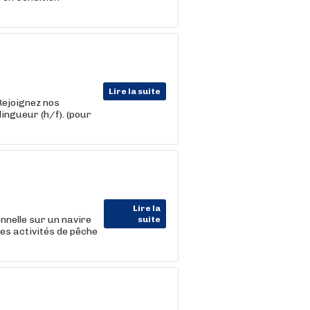
Lire la suite
Rejoignez nos
ingueur (h/f). (pour
Lire la
nnelle sur un navire
suite
des activités de pêche