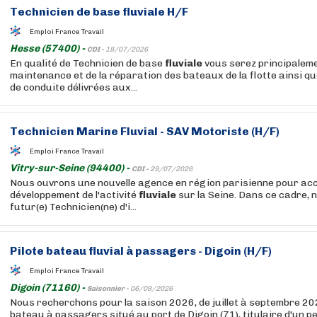
Technicien de base
fluviale
H/F
Emploi France Travail
Hesse (57400) -
CDI -
18/07/2026
En qualité de Technicien de base
fluviale
vous serez principaleme
maintenance et de la réparation des bateaux de la flotte ainsi q
de conduite délivrées aux...
Technicien Marine
Fluvial
- SAV Motoriste (H/F)
Emploi France Travail
Vitry-sur-Seine (94400) -
CDI -
29/07/2026
Nous ouvrons une nouvelle agence en région parisienne pour ac
développement de l'activité
fluviale
sur la Seine. Dans ce cadre, 
futur(e) Technicien(ne) d'i...
Pilote bateau
fluvial
à passagers - Digoin (H/F)
Emploi France Travail
Digoin (71160) -
Saisonnier -
06/08/2026
Nous recherchons pour la saison 2026, de juillet à septembre 202
bateau à passagers situé au port de Digoin (71), titulaire d'un 