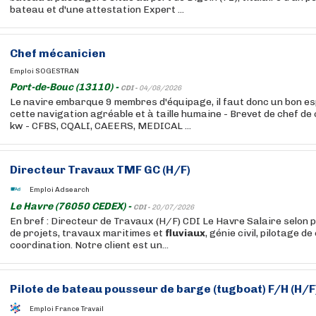
bateau et d'une attestation Expert ...
Chef mécanicien
Emploi SOGESTRAN
Port-de-Bouc (13110) -
CDI -
04/08/2026
Le navire embarque 9 membres d'équipage, il faut donc un bon es
cette navigation agréable et à taille humaine - Brevet de chef d
kw - CFBS, CQALI, CAEERS, MEDICAL ...
Directeur Travaux TMF GC (H/F)
Emploi Adsearch
Le Havre (76050 CEDEX) -
CDI -
20/07/2026
En bref : Directeur de Travaux (H/F) CDI Le Havre Salaire selon
de projets, travaux maritimes et
fluviaux
, génie civil, pilotage de
coordination. Notre client est un...
Pilote de bateau pousseur de barge (tugboat) F/H (H/F
Emploi France Travail