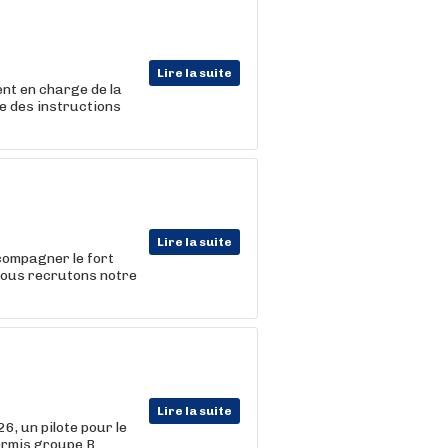
Lire la suite
nt en charge de la
ue des instructions
Lire la suite
compagner le fort
nous recrutons notre
Lire la suite
6, un pilote pour le
permis groupe B