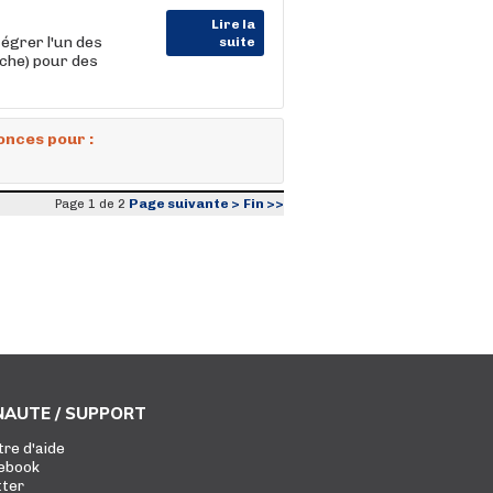
Lire la
égrer l'un des
suite
che) pour des
onces pour :
Page suivante >
Fin >>
Page 1 de 2
AUTE / SUPPORT
tre d'aide
ebook
tter