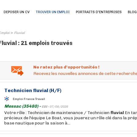
DEPOSER UN CV
TROUVER UN EMPLOI
PORTRAITS D'ENTREPRISES
BLOG
>
Emploi
Fluvial
Fluvial : 21 emplois trouvés
Ne ratez plus d'opportunités !
Recevez les nouvelles annonces de cette recherche
Technicien
fluvial
(H/F)
Emploi France Travail
Messac (35480) -
CDI -
07/08/2026
Votre rôle : Technicien de maintenance / Technicien
fluvial
En ta
précieux de l'équipe Le Boat, vous jouerez un rôle clé dans la pré
base nautique pour la saison à...