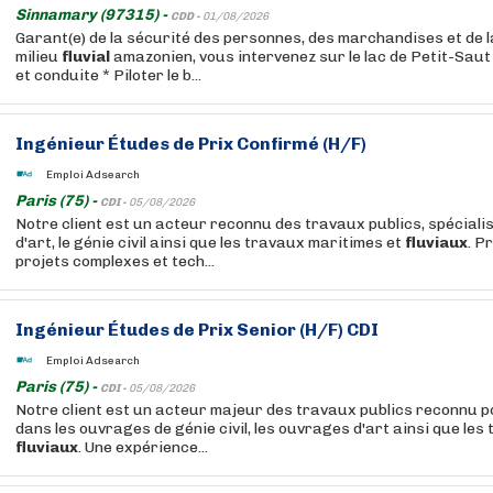
Sinnamary (97315) -
CDD -
01/08/2026
Garant(e) de la sécurité des personnes, des marchandises et de l
milieu
fluvial
amazonien, vous intervenez sur le lac de Petit-Saut
et conduite * Piloter le b...
Ingénieur Études de Prix Confirmé (H/F)
Emploi Adsearch
Paris (75) -
CDI -
05/08/2026
Notre client est un acteur reconnu des travaux publics, spéciali
d'art, le génie civil ainsi que les travaux maritimes et
fluviaux
. P
projets complexes et tech...
Ingénieur Études de Prix Senior (H/F) CDI
Emploi Adsearch
Paris (75) -
CDI -
05/08/2026
Notre client est un acteur majeur des travaux publics reconnu p
dans les ouvrages de génie civil, les ouvrages d'art ainsi que les
fluviaux
. Une expérience...