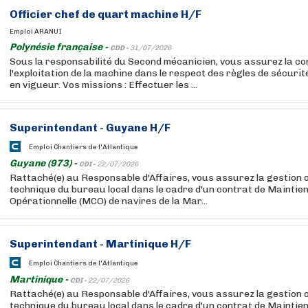
Officier chef de quart machine H/F
Emploi ARANUI
Polynésie française -
CDD -
31/07/2026
Sous la responsabilité du Second mécanicien, vous assurez la co
l'exploitation de la machine dans le respect des règles de sécuri
en vigueur. Vos missions : Effectuer les ...
Superintendant - Guyane H/F
Emploi Chantiers de l'Atlantique
Guyane (973) -
CDI -
22/07/2026
Rattaché(e) au Responsable d'Affaires, vous assurez la gestion o
technique du bureau local dans le cadre d'un contrat de Maintien
Opérationnelle (MCO) de navires de la Mar...
Superintendant - Martinique H/F
Emploi Chantiers de l'Atlantique
Martinique -
CDI -
22/07/2026
Rattaché(e) au Responsable d'Affaires, vous assurez la gestion o
technique du bureau local dans le cadre d'un contrat de Maintien