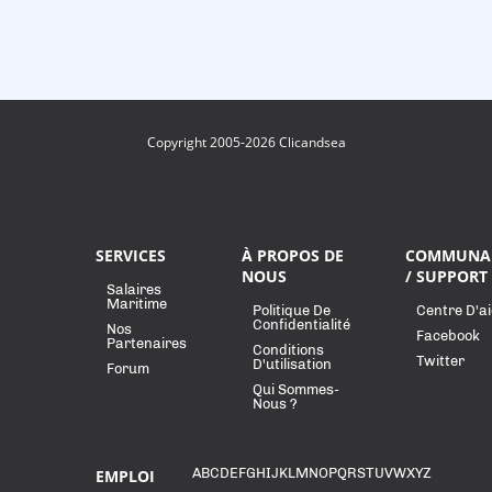
Copyright 2005-2026 Clicandsea
SERVICES
À PROPOS DE
COMMUNA
NOUS
/ SUPPORT
Salaires
Maritime
Politique De
Centre D'a
Confidentialité
Nos
Facebook
Partenaires
Conditions
Twitter
D'utilisation
Forum
Qui Sommes-
Nous ?
A
B
C
D
E
F
G
H
I
J
K
L
M
N
O
P
Q
R
S
T
U
V
W
X
Y
Z
EMPLOI