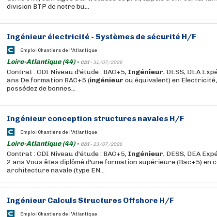
division BTP de notre bu...
Ingénieur
électricité - Systèmes de sécurité H/F
Emploi Chantiers de l'Atlantique
Loire-Atlantique (44) -
CDI -
31/07/2026
Contrat : CDI Niveau d'étude : BAC+5,
Ingénieur
, DESS, DEA Expé
ans De formation BAC+5 (
ingénieur
ou équivalent) en Electricit
possédez de bonnes...
Ingénieur
conception structures navales H/F
Emploi Chantiers de l'Atlantique
Loire-Atlantique (44) -
CDI -
23/07/2026
Contrat : CDI Niveau d'étude : BAC+5,
Ingénieur
, DESS, DEA Expé
2 ans Vous êtes diplômé d'une formation supérieure (Bac+5) en 
architecture navale (type EN...
Ingénieur
Calculs Structures Offshore H/F
Emploi Chantiers de l'Atlantique