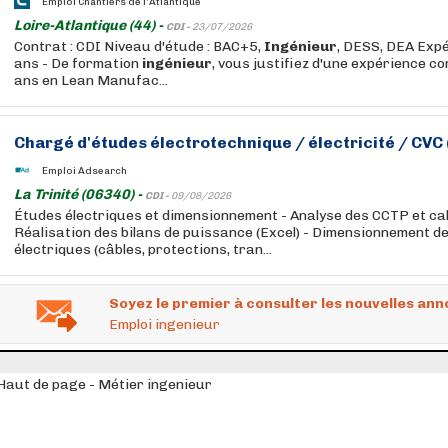
Emploi Chantiers de l'Atlantique
Loire-Atlantique (44) -
CDI -
23/07/2026
Contrat : CDI Niveau d'étude : BAC+5,
Ingénieur
, DESS, DEA Expé
ans - De formation
ingénieur
, vous justifiez d'une expérience c
ans en Lean Manufac...
Chargé d'études électrotechnique / électricité / CVC 
Emploi Adsearch
La Trinité (06340) -
CDI -
09/08/2026
Études électriques et dimensionnement - Analyse des CCTP et ca
Réalisation des bilans de puissance (Excel) - Dimensionnement de
électriques (câbles, protections, tran...
Soyez le premier à consulter les nouvelles ann
Emploi ingenieur
Haut de page - Métier ingenieur