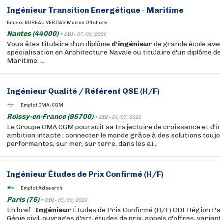
Ingénieur
Transition Energétique - Maritime
Emploi BUREAU VERITAS Marine Offshore
Nantes (44000) -
CDI -
07/08/2026
Vous êtes titulaire d'un diplôme
d'ingénieur
de grande école ave
spécialisation en Architecture Navale ou titulaire d'un diplôme d
Maritime. ...
Ingénieur
Qualité / Référent QSE (H/F)
Emploi CMA-CGM
Roissy-en-France (95700) -
CDI -
24/07/2026
Le Groupe CMA CGM poursuit sa trajectoire de croissance et d'i
ambition intacte : connecter le monde grâce à des solutions touj
performantes, sur mer, sur terre, dans les ai...
Ingénieur
Études de Prix Confirmé (H/F)
Emploi Adsearch
Paris (75) -
CDI -
05/08/2026
En bref :
Ingénieur
Études de Prix Confirmé (H/F) CDI Région Pa
Génie civil, ouvrages d'art, études de prix, appels d'offres, varia