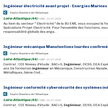
Ingénieur
électricité avant projet - Energies Marines
Emploi Chantiers de l'Atlantique
Loire-Atlantique (44) -
CDI -
23/07/2026
Au Sein du secteur " Electricité " de la BU EMI, vous occupez la f
Spécialiste Projet Electricité. Pour l'ensemble des fonctions, vou
responsabilité globale des enga...
Ingénieur
mécanique Manutentions lourdes confirmé
Emploi Chantiers de l'Atlantique
Loire-Atlantique (44) -
CDI -
23/07/2026
Contrat : CDI Niveau d'étude : BAC+5,
Ingénieur
, DESS, DEA Expé
ans De formation
ingénieur
en Mécanique, Construction Navale,
Métalliques, Génie Civil ...
Ingénieur
conformité cybersécurité des systèmes ind
Emploi Chantiers de l'Atlantique
Loire-Atlantique (44) -
CDI -
23/07/2026
Contrat : CDI Niveau d'étude : BAC+5,
Ingénieur
, DESS, DEA Expé