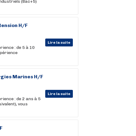
dustriels (Bac+5)
tension H/F
Lire la suite
rience : de 5 à 10
xpérience
rgies Marines H/F
Lire la suite
rience : de 2 ans à 5
ivalent), vous
F