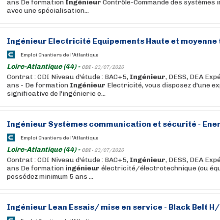
ans De formation
Ingénieur
Contrôle-Commande des systèmes in
avec une spécialisation...
Ingénieur
Electricité Equipements Haute et moyenne 
Emploi Chantiers de l'Atlantique
Loire-Atlantique (44) -
CDI -
23/07/2026
Contrat : CDI Niveau d'étude : BAC+5,
Ingénieur
, DESS, DEA Expé
ans - De formation
Ingénieur
Electricité, vous disposez d'une e
significative de l'ingénierie e...
Ingénieur
Systèmes communication et sécurité - Ene
Emploi Chantiers de l'Atlantique
Loire-Atlantique (44) -
CDI -
23/07/2026
Contrat : CDI Niveau d'étude : BAC+5,
Ingénieur
, DESS, DEA Expé
ans De formation
ingénieur
électricité/électrotechnique (ou équ
possédez minimum 5 ans ...
Ingénieur
Lean Essais/ mise en service - Black Belt H/