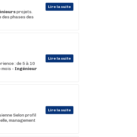
Lire la suite
énieurs
projets.
le des phases des
Lire la suite
rience : de 5 à 10
 mois -
Ingénieur
Lire la suite
ienne Selon profil
tuelle, management