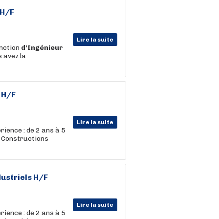
 H/F
Lire la suite
onction
d'Ingénieur
s avez la
 H/F
Lire la suite
rience : de 2 ans à 5
 Constructions
ustriels H/F
Lire la suite
rience : de 2 ans à 5