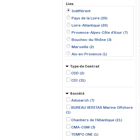
Lieu
Indifférent
Pays de la Loire (20)
Loire-Atlantique (20)
Provence-Alpes-Côte d'Azur (7)
Bouches-du-Rhône (3)
Marseille (2)
Aix-en-Provence (1)
Colombier (1)
Type de Contrat
La Trinité (1)
CDD (2)
Monteux (1)
CDI (31)
Nantes (1)
Roissy-en-France (1)
Société
Saint-Aignan-Grand-Lieu (1)
Adsearch (7)
Valbonne (1)
BUREAU VERITAS Marine Offshore
(1)
Chantiers de l'Atlantique (21)
CMA-CGM (3)
TEMPO ONE (1)