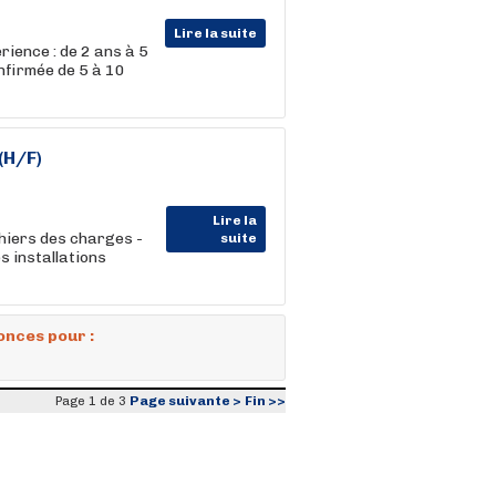
Lire la suite
rience : de 2 ans à 5
onfirmée de 5 à 10
(H/F)
Lire la
hiers des charges -
suite
s installations
onces pour :
Page suivante >
Fin >>
Page 1 de 3