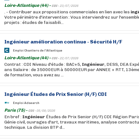
Loire-Atlantique (44) -
CDI -
23/07/2026
. - Contribuer aux propositions commerciales en lien avec les
ing
Votre périmètre d'intervention : Vous interviendrez sur l'ensemb
projets : études de faisabili...
Ingénieur
amélioration continue - Sécurité H/F
Emploi Chantiers de l'Atlantique
Loire-Atlantique (44) -
CDI -
22/07/2026
Contrat : CDI Niveau d'étude : BAC+5,
Ingénieur
, DESS, DEA Expé
ans Salaire : de 35000EUR à 50000EUR par ANNEE + RTT, 13ème
de formation, vous avez au ...
Ingénieur
Études de Prix Senior (H/F) CDI
Emploi Adsearch
Paris (75) -
CDI -
05/08/2026
En bref :
Ingénieur
Études de Prix Senior (H/F) CDI Région Paris
Génie civil, ouvrages d'art, travaux maritimes, analyse contrac
technique. La division BTP d...