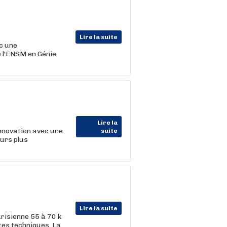
Lire la suite
c une
e l'ENSM en Génie
Lire la
nnovation avec une
suite
ours plus
Lire la suite
risienne 55 à 70 k
ntes techniques. La