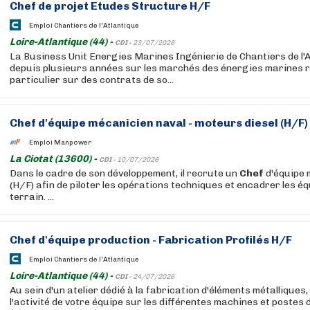
Chef
de projet Etudes Structure H/F
Emploi Chantiers de l'Atlantique
Loire-Atlantique (44) -
CDI -
23/07/2026
La Business Unit Energies Marines Ingénierie de Chantiers de l'A
depuis plusieurs années sur les marchés des énergies marines r
particulier sur des contrats de so...
Chef
d'équipe mécanicien naval - moteurs diesel (H/F)
Emploi Manpower
La Ciotat (13600) -
CDI -
10/07/2026
Dans le cadre de son développement, il recrute un
Chef
d'équipe 
(H/F) afin de piloter les opérations techniques et encadrer les éq
terrain. ...
Chef
d'équipe production - Fabrication Profilés H/F
Emploi Chantiers de l'Atlantique
Loire-Atlantique (44) -
CDI -
24/07/2026
Au sein d'un atelier dédié à la fabrication d'éléments métalliques,
l'activité de votre équipe sur les différentes machines et postes 