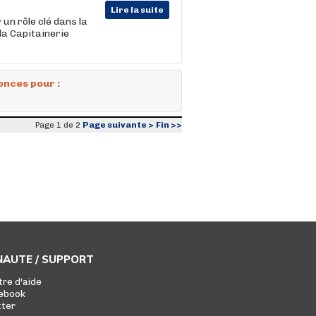
Lire la suite
un rôle clé dans la
la Capitainerie
onces pour :
Page suivante >
Fin >>
Page 1 de 2
AUTE / SUPPORT
tre d'aide
ebook
tter