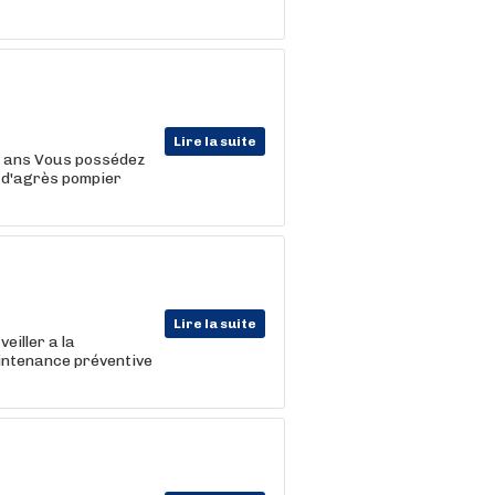
Lire la suite
10 ans Vous possédez
d'agrès pompier
Lire la suite
eiller a la
aintenance préventive