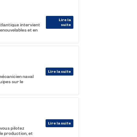
Lire la
tlantique intervient
suite
enouvelables et en
Lire la suite
mécanicien naval
uipes sur le
Lire la suite
 vous pilotez
de production, et