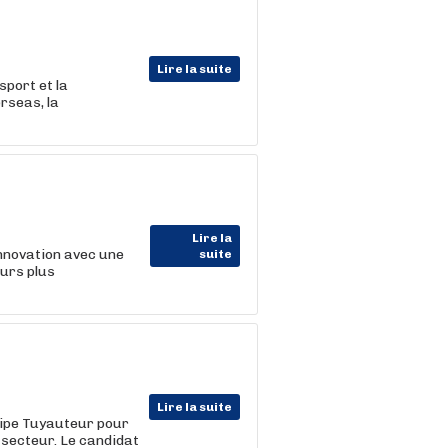
Lire la suite
port et la
rseas, la
Lire la
nnovation avec une
suite
ours plus
Lire la suite
ipe Tuyauteur pour
secteur. Le candidat