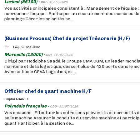
Lorient (56100) -
CDI -
31/07/2026
Vos activités principales consistent à : Management de l'équipe :
coordonner l'équipe : Participer au recrutement des membres de 
plannings Gérer les priorités se...
(Business Process)
Chef
de projet Trésorerie (H/F)
Emploi CMA-CGM
Marseille (13000) -
CDI -
22/07/2026
Dirigé par Rodolphe Saadé, le Groupe CMA CGM, un leader mondia
maritime et de la logistique, dessert plus de 420 ports dans le m
Avec sa filiale CEVA Logistics, et ...
Officier
chef
de quart machine H/F
Emploi ARANUI
Polynésie française -
CDD -
31/07/2026
Vos missions : Effectuer les entretiens préventifs et correctifs 
salle machine Assurer la conduite du service machine et particip
quart Participer à la gestion de...