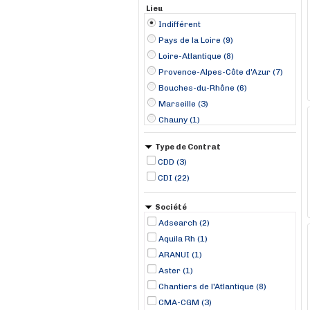
Lieu
Indifférent
Pays de la Loire (9)
Loire-Atlantique (8)
Provence-Alpes-Côte d'Azur (7)
Bouches-du-Rhône (6)
Marseille (3)
Chauny (1)
Concarneau (1)
Type de Contrat
Genas (1)
CDD (3)
La Ciotat (1)
CDI (22)
La Trinité (1)
Lorient (1)
Société
Perpignan (1)
Adsearch (2)
Plouzané (1)
Aquila Rh (1)
Port-Saint-Louis-du-Rhône (1)
ARANUI (1)
Aster (1)
Chantiers de l'Atlantique (8)
CMA-CGM (3)