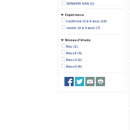
GENAVIR SAS (1)
GROUPE CAYON (1)
Expérience
LD TIDE (1)
Confirmé (5 à 9 ans) (10)
Manpower (1)
Junior (2 à 4 ans) (7)
Ouest Recrutement (1)
SEM LORIENT KEROMAN (1)
Niveau d'étude
SOGESTRAN (1)
Bac (1)
Stoldt Partner Limited (1)
Bac+2 (5)
TEMPO ONE (1)
Bac+3 (2)
Bac+5 (6)