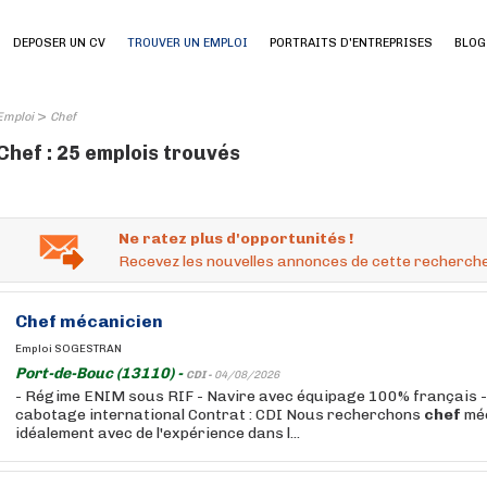
DEPOSER UN CV
TROUVER UN EMPLOI
PORTRAITS D'ENTREPRISES
BLOG
>
Emploi
Chef
Chef : 25 emplois trouvés
Ne ratez plus d'opportunités !
Recevez les nouvelles annonces de cette recherche
Chef
mécanicien
Emploi SOGESTRAN
Port-de-Bouc (13110) -
CDI -
04/08/2026
- Régime ENIM sous RIF - Navire avec équipage 100% français -
cabotage international Contrat : CDI Nous recherchons
chef
méc
idéalement avec de l'expérience dans l...