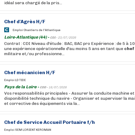
idéal sera chargé de la pris...
Chef
d'Agrès H/F
Emploi Chantiers de l'Atlantique
Loire-Atlantique (44) -
CDI -
23/07/2026
Contrat : CDI Niveau d'étude : BAC, BAC pro Expérience : de 5 à 
une expérience opérationnelle d'au moins 5 ans en tant que
chef
militaire et/ou professionne...
Chef
mécanicien H/F
Emploi LD TIDE
Pays de la Loire -
CDD -
16/07/2026
Vos responsabilités principales - Assurer la conduite machine et v
disponibilité technique du navire - Organiser et superviser la m
et corrective des équipements via la...
Chef
de Service Accueil Portuaire f/h
Emploi SEM LORIENT KEROMAN