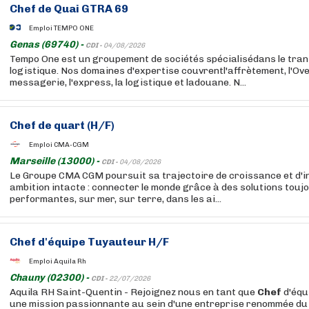
Chef
de Quai GTRA 69
Emploi TEMPO ONE
Genas (69740) -
CDI -
04/08/2026
Tempo One est un groupement de sociétés spécialisédans le trans
logistique. Nos domaines d'expertise couvrentl'affrètement, l'Ove
messagerie, l'express, la logistique et ladouane. N...
Chef
de quart (H/F)
Emploi CMA-CGM
Marseille (13000) -
CDI -
04/08/2026
Le Groupe CMA CGM poursuit sa trajectoire de croissance et d'i
ambition intacte : connecter le monde grâce à des solutions touj
performantes, sur mer, sur terre, dans les ai...
Chef
d'équipe Tuyauteur H/F
Emploi Aquila Rh
Chauny (02300) -
CDI -
22/07/2026
Aquila RH Saint-Quentin - Rejoignez nous en tant que
Chef
d'équ
une mission passionnante au sein d'une entreprise renommée du 