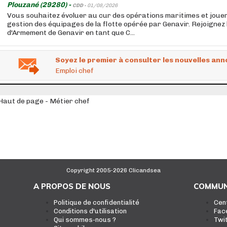
Plouzané (29280) -
CDD -
01/08/2026
Vous souhaitez évoluer au cur des opérations maritimes et jouer 
gestion des équipages de la flotte opérée par Genavir. Rejoignez 
d'Armement de Genavir en tant que C...
Soyez le premier à consulter les nouvelles ann
Emploi chef
Haut de page - Métier chef
Copyright 2005-2026 Clicandsea
A PROPOS DE NOUS
COMMUN
Politique de confidentialité
Cen
Conditions d'utilisation
Fac
Qui sommes-nous ?
Twi