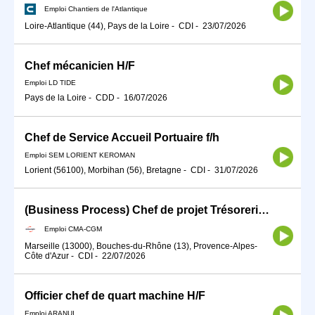
Emploi Chantiers de l'Atlantique
Loire-Atlantique (44), Pays de la Loire
-
CDI
-
23/07/2026
Chef mécanicien H/F
Emploi LD TIDE
Pays de la Loire
-
CDD
-
16/07/2026
Chef de Service Accueil Portuaire f/h
Emploi SEM LORIENT KEROMAN
Lorient (56100), Morbihan (56), Bretagne
-
CDI
-
31/07/2026
(Business Process) Chef de projet Trésorerie (H/F)
Emploi CMA-CGM
Marseille (13000), Bouches-du-Rhône (13), Provence-Alpes-
Côte d'Azur
-
CDI
-
22/07/2026
Officier chef de quart machine H/F
Emploi ARANUI