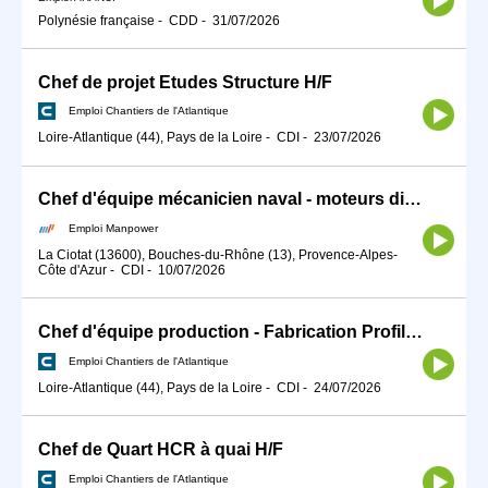
Polynésie française
-
CDD
-
31/07/2026
Chef de projet Etudes Structure H/F
Emploi Chantiers de l'Atlantique
Loire-Atlantique (44), Pays de la Loire
-
CDI
-
23/07/2026
Chef d'équipe mécanicien naval - moteurs diesel (H/F)
Emploi Manpower
La Ciotat (13600), Bouches-du-Rhône (13), Provence-Alpes-
Côte d'Azur
-
CDI
-
10/07/2026
Chef d'équipe production - Fabrication Profilés H/F
Emploi Chantiers de l'Atlantique
Loire-Atlantique (44), Pays de la Loire
-
CDI
-
24/07/2026
Chef de Quart HCR à quai H/F
Emploi Chantiers de l'Atlantique