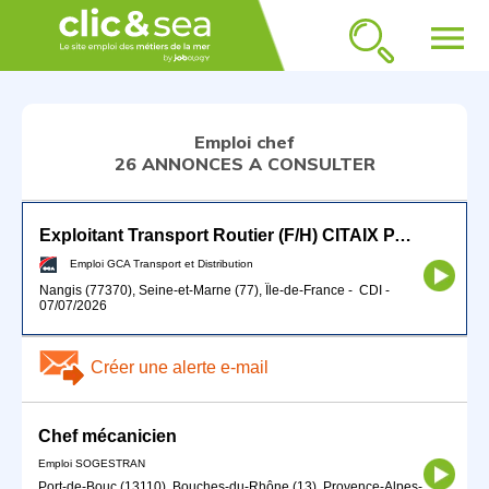
menu
Emploi chef
26 ANNONCES A CONSULTER
Exploitant Transport Routier (F/H) CITAIX PARIS
Emploi GCA Transport et Distribution
Nangis (77370), Seine-et-Marne (77), Île-de-France
-
CDI
-
07/07/2026
Créer une alerte e-mail
Chef mécanicien
Emploi SOGESTRAN
Port-de-Bouc (13110), Bouches-du-Rhône (13), Provence-Alpes-