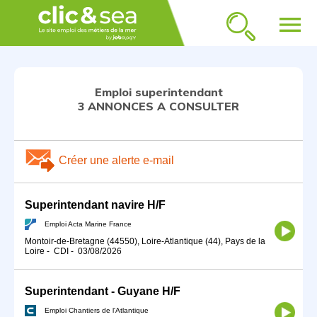
menu
Emploi superintendant
3 ANNONCES A CONSULTER
Créer une alerte e-mail
Superintendant navire H/F
Emploi Acta Marine France
Montoir-de-Bretagne (44550), Loire-Atlantique (44), Pays de la
Loire
-
CDI
-
03/08/2026
Superintendant - Guyane H/F
Emploi Chantiers de l'Atlantique