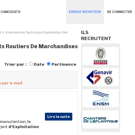
 CANDIDATS
ESPACE RECRUTEUR
SE CONNECTER
ILS
>
s
Intervention Technique Exploitation Des
RECRUTENT
rts Routiers De Marchandises
Trier par :
Date
Pertinence
 par e-mail
Lire la suite
a manutention, le
gent
d'Exploitation