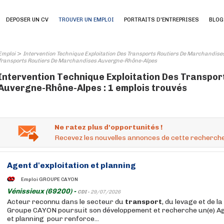
DEPOSER UN CV
TROUVER UN EMPLOI
PORTRAITS D'ENTREPRISES
BLOG
>
Emploi
Intervention Technique Exploitation Des Transports Routiers De Marchandise
Transports Routiers De Marchandises Auvergne-Rhône-Alpes
Intervention Technique Exploitation Des Transpo
Auvergne-Rhône-Alpes : 1 emplois trouvés
Ne ratez plus d'opportunités !
Recevez les nouvelles annonces de cette recherche
Agent
d'exploitation
et planning
Emploi GROUPE CAYON
Vénissieux (69200) -
CDI -
29/07/2026
Acteur reconnu dans le secteur du
transport
, du levage et de l
Groupe CAYON poursuit son développement et recherche un(e) A
et planning pour renforce...