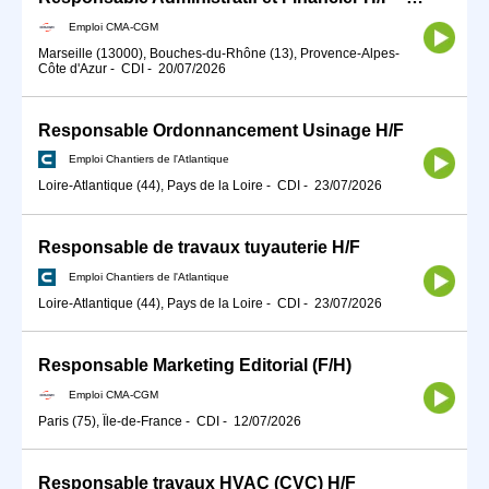
Emploi CMA-CGM
Marseille (13000), Bouches-du-Rhône (13), Provence-Alpes-
Côte d'Azur
-
CDI
-
20/07/2026
Responsable Ordonnancement Usinage H/F
Emploi Chantiers de l'Atlantique
Loire-Atlantique (44), Pays de la Loire
-
CDI
-
23/07/2026
Responsable de travaux tuyauterie H/F
Emploi Chantiers de l'Atlantique
Loire-Atlantique (44), Pays de la Loire
-
CDI
-
23/07/2026
Responsable Marketing Editorial (F/H)
Emploi CMA-CGM
Paris (75), Île-de-France
-
CDI
-
12/07/2026
Responsable travaux HVAC (CVC) H/F