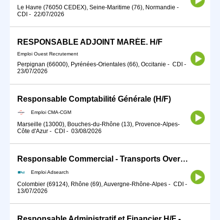
Le Havre (76050 CEDEX), Seine-Maritime (76), Normandie
-
CDI
-
22/07/2026
RESPONSABLE ADJOINT MARÉE. H/F
Emploi Ouest Recrutement
Perpignan (66000), Pyrénées-Orientales (66), Occitanie
-
CDI
-
23/07/2026
Responsable Comptabilité Générale (H/F)
Emploi CMA-CGM
Marseille (13000), Bouches-du-Rhône (13), Provence-Alpes-
Côte d'Azur
-
CDI
-
03/08/2026
Responsable Commercial - Transports Overseas(H/F)
Emploi Adsearch
Colombier (69124), Rhône (69), Auvergne-Rhône-Alpes
-
CDI
-
13/07/2026
Responsable Administratif et Financier H/F - Marseille