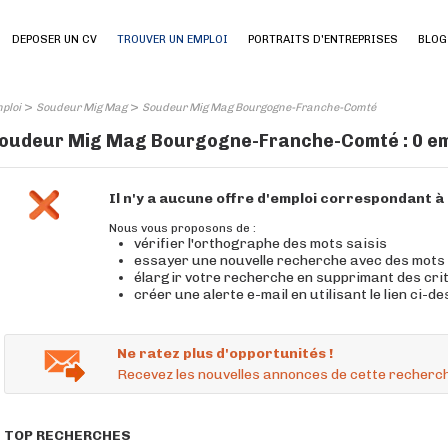
DEPOSER UN CV
TROUVER UN EMPLOI
PORTRAITS D'ENTREPRISES
BLOG
>
>
ploi
Soudeur Mig Mag
Soudeur Mig Mag Bourgogne-Franche-Comté
oudeur Mig Mag Bourgogne-Franche-Comté : 0 em
Il n'y a aucune offre d'emploi correspondant 
Nous vous proposons de :
vérifier l'orthographe des mots saisis
essayer une nouvelle recherche avec des mots
élargir votre recherche en supprimant des cri
créer une alerte e-mail en utilisant le lien ci-d
Ne ratez plus d'opportunités !
Recevez les nouvelles annonces de cette recherch
TOP RECHERCHES