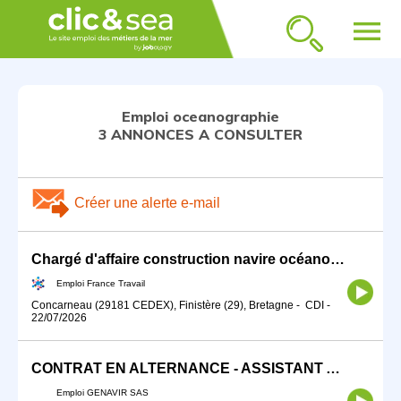
menu
Emploi oceanographie
3 ANNONCES A CONSULTER
Créer une alerte e-mail
Chargé d'affaire construction navire océanographique/hydrographiq (H/F)
Emploi France Travail
Concarneau (29181 CEDEX), Finistère (29), Bretagne
-
CDI
-
22/07/2026
CONTRAT EN ALTERNANCE - ASSISTANT ADMINISTRATIF (F/H)
Emploi GENAVIR SAS