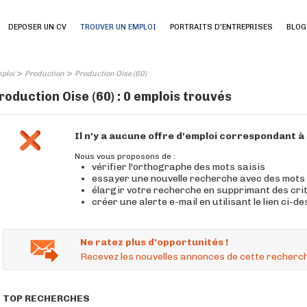
DEPOSER UN CV
TROUVER UN EMPLOI
PORTRAITS D'ENTREPRISES
BLOG
>
>
ploi
Production
Production Oise (60)
roduction Oise (60) : 0 emplois trouvés
Il n'y a aucune offre d'emploi correspondant 
Nous vous proposons de :
vérifier l'orthographe des mots saisis
essayer une nouvelle recherche avec des mots
élargir votre recherche en supprimant des cri
créer une alerte e-mail en utilisant le lien ci-d
Ne ratez plus d'opportunités !
Recevez les nouvelles annonces de cette recherch
TOP RECHERCHES