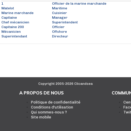
1
Officier de la marine marchande
Matelot
Maritime
Marine marchande
Cuisinier
Capitaine
Manager
Chef mécanicien
Superintendent
Capitaine 200
Officier
Mécanicien
Offshore
Superintendant
Directeur
Copyright 2005-2026 Clicandsea
A PROPOS DE NOUS
COMMUN
Politique de confidentialité
Cen
Conditions d'utilisation
Fac
Qui sommes-nous ?
Twi
Site mobile