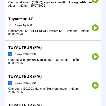
Clermont-Ferrand (63000), Puy-de-Dôme (63), Auvergne-Rhône-
Alpes
-
Intérim
-
25/07/2026
Tuyauteur H/F
Emploi Aquila Rh
Concarneau (29181 CEDEX), Finistère (29), Bretagne
-
Intérim
-
01/08/2026
TUYAUTEUR (F/H)
Emploi RANDSTAD
Querqueville (50460), Manche (50), Normandie
-
Intérim
-
01/08/2026
TUYAUTEUR (F/H)
Emploi RANDSTAD
Cherbourg (50100), Manche (50), Normandie
-
Intérim
-
29/07/2026
TUYAUTEUR (F/H)