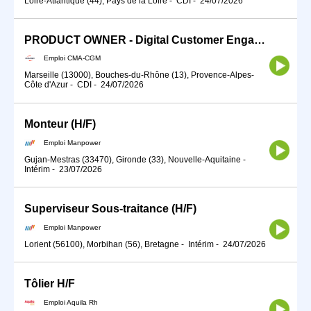
Loire-Atlantique (44), Pays de la Loire
-
CDI
-
24/07/2026
PRODUCT OWNER - Digital Customer Engagement (H/F) - CMA CGM Siège Social
Emploi CMA-CGM
Marseille (13000), Bouches-du-Rhône (13), Provence-Alpes-
Côte d'Azur
-
CDI
-
24/07/2026
Monteur (H/F)
Emploi Manpower
Gujan-Mestras (33470), Gironde (33), Nouvelle-Aquitaine
-
Intérim
-
23/07/2026
Superviseur Sous-traitance (H/F)
Emploi Manpower
Lorient (56100), Morbihan (56), Bretagne
-
Intérim
-
24/07/2026
Tôlier H/F
Emploi Aquila Rh