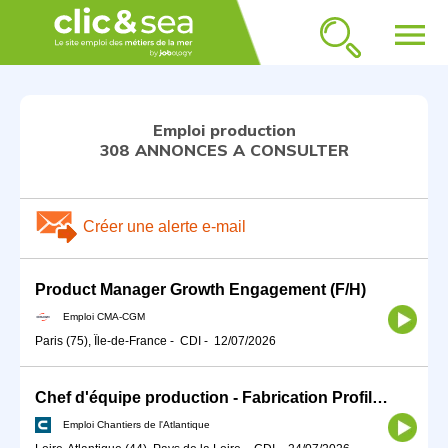
menu
Emploi production
308 ANNONCES A CONSULTER
Créer une alerte e-mail
Product Manager Growth Engagement (F/H)
Emploi CMA-CGM
Paris (75), Île-de-France
-
CDI
-
12/07/2026
Chef d'équipe production - Fabrication Profilés H/F
Emploi Chantiers de l'Atlantique