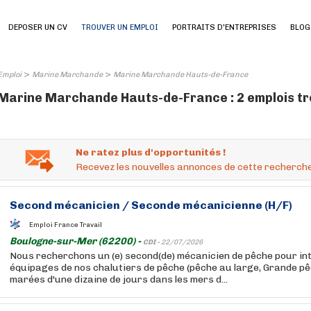
DEPOSER UN CV
TROUVER UN EMPLOI
PORTRAITS D'ENTREPRISES
BLOG
>
>
Emploi
Marine Marchande
Marine Marchande Hauts-de-France
Marine Marchande Hauts-de-France : 2 emplois t
Ne ratez plus d'opportunités !
Recevez les nouvelles annonces de cette recherche
Second mécanicien / Seconde mécanicienne (H/F)
Emploi France Travail
Boulogne-sur-Mer (62200) -
CDI -
22/07/2026
Nous recherchons un (e) second(de) mécanicien de pêche pour int
équipages de nos chalutiers de pêche (pêche au large, Grande pê
marées d'une dizaine de jours dans les mers d...