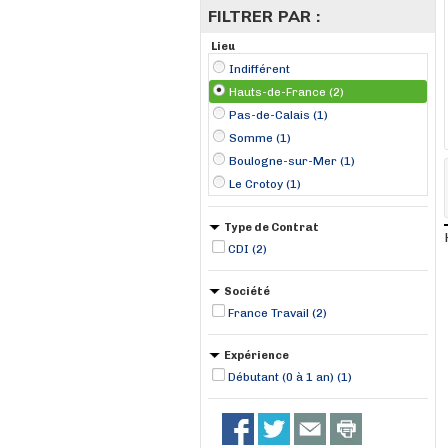
FILTRER PAR :
Lieu
Indifférent
Hauts-de-France (2)
Pas-de-Calais (1)
Somme (1)
Boulogne-sur-Mer (1)
Le Crotoy (1)
Type de Contrat
CDI (2)
Société
France Travail (2)
Expérience
Débutant (0 à 1 an) (1)