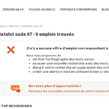
DEPOSER UN CV
TROUVER UN EMPLOI
PORTRAITS D'ENTREPRISES
BLOG
>
>
ploi
Matelot
Matelot sada 97
atelot sada 97 : 0 emplois trouvés
Il n'y a aucune offre d'emploi correspondant 
Nous vous proposons de :
vérifier l'orthographe des mots saisis
essayer une nouvelle recherche avec des mots
élargir votre recherche en supprimant des cri
créer une alerte e-mail en utilisant le lien ci-d
Ne ratez plus d'opportunités !
Recevez les nouvelles annonces de cette recherch
TOP RECHERCHES