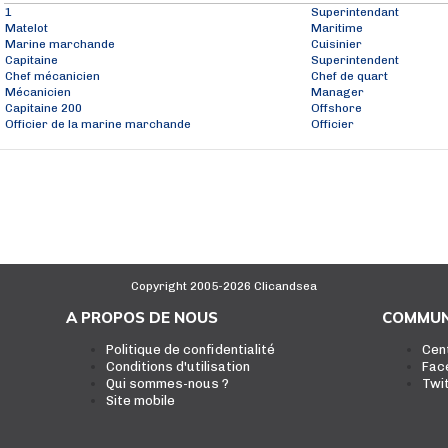
1
Superintendant
Matelot
Maritime
Marine marchande
Cuisinier
Capitaine
Superintendent
Chef mécanicien
Chef de quart
Mécanicien
Manager
Capitaine 200
Offshore
Officier de la marine marchande
Officier
Copyright 2005-2026 Clicandsea
A PROPOS DE NOUS
COMMUN
Politique de confidentialité
Cen
Conditions d'utilisation
Fac
Qui sommes-nous ?
Twi
Site mobile