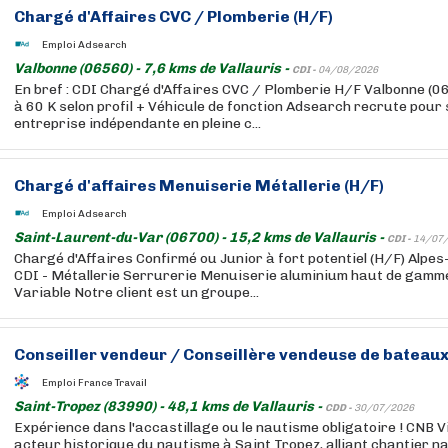
Chargé d'Affaires CVC / Plomberie (H/F)
Emploi Adsearch
Valbonne (06560) - 7,6 kms de Vallauris -
CDI -
04/08/2026
En bref : CDI Chargé d'Affaires CVC / Plomberie H/F Valbonne (
à 60 K selon profil + Véhicule de fonction Adsearch recrute pour s
entreprise indépendante en pleine c...
Chargé d'affaires Menuiserie Métallerie (H/F)
Emploi Adsearch
Saint-Laurent-du-Var (06700) - 15,2 kms de Vallauris -
CDI -
14/07
Chargé d'Affaires Confirmé ou Junior à fort potentiel (H/F) Alp
CDI - Métallerie Serrurerie Menuiserie aluminium haut de gamme 
Variable Notre client est un groupe...
Conseiller vendeur / Conseillère vendeuse de bateaux
Emploi France Travail
Saint-Tropez (83990) - 48,1 kms de Vallauris -
CDD -
30/07/2026
Expérience dans l'accastillage ou le nautisme obligatoire ! CNB V
acteur historique du nautisme à Saint Tropez, alliant chantier na