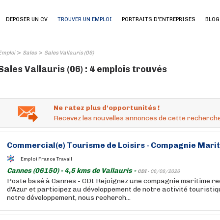
DEPOSER UN CV
TROUVER UN EMPLOI
PORTRAITS D'ENTREPRISES
BLOG
>
>
Emploi
Sales
Sales Vallauris (06)
Sales Vallauris (06) : 4 emplois trouvés
Ne ratez plus d'opportunités !
Recevez les nouvelles annonces de cette recherche
Commercial(e) Tourisme de Loisirs - Compagnie Marit
Emploi France Travail
Cannes (06150) - 4,5 kms de Vallauris -
CDI -
06/08/2026
Poste basé à Cannes - CDI Rejoignez une compagnie maritime re
d'Azur et participez au développement de notre activité touristiq
notre développement, nous recherch...