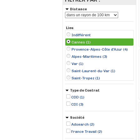
Distance
Lieu
Indifférent
Cannes (1)
Provence-Alpes-Côte d'Azur (4)
Alpes-Maritimes (3)
Var (1)
Saint-Laurent-du-Var (1)
Saint-Tropez (1)
Valbonne (1)
Type de Contrat
CDD (1)
CDI (3)
Société
Adsearch (2)
France Travail (2)