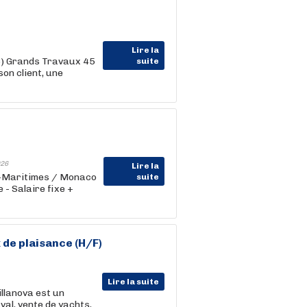
Lire la
06) Grands Travaux 45
suite
on client, une
26
Lire la
es-Maritimes / Monaco
suite
- Salaire fixe +
 de plaisance (H/F)
Lire la suite
illanova est un
val, vente de yachts,