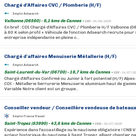
Chargé d'Affaires CVC / Plomberie (H/F)
Emploi Adsearch
Valbonne (06560) - 9,1 kms de Cannes -
CDI -
04/08/2026
En bref : CDI Chargé d'Affaires CVC / Plomberie H/F Valbonne (
à 60 K selon profil + Véhicule de fonction Adsearch recrute pour s
entreprise indépendante en pleine c...
Chargé d'affaires Menuiserie Métallerie (H/F)
Emploi Adsearch
Saint-Laurent-du-Var (06700) - 19,7 kms de Cannes -
CDI -
14/07/20
Chargé d'Affaires Confirmé ou Junior à fort potentiel (H/F) Alp
CDI - Métallerie Serrurerie Menuiserie aluminium haut de gamme 
Variable Notre client est un groupe...
Conseiller vendeur / Conseillère vendeuse de bateaux
Emploi France Travail
Saint-Tropez (83990) - 43,6 kms de Cannes -
CDD -
30/07/2026
Expérience dans l'accastillage ou le nautisme obligatoire ! CNB V
acteur historique du nautisme à Saint Tropez, alliant chantier na