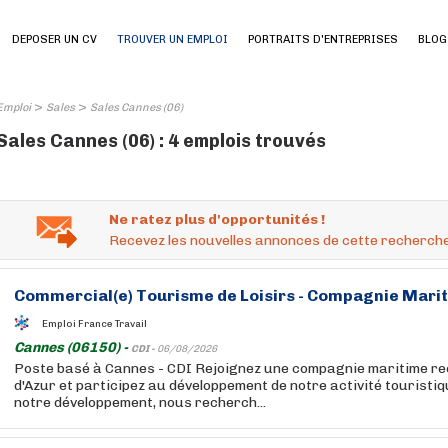
DEPOSER UN CV
TROUVER UN EMPLOI
PORTRAITS D'ENTREPRISES
BLOG
>
>
Emploi
Sales
Sales Cannes (06)
Sales Cannes (06) : 4 emplois trouvés
Ne ratez plus d'opportunités !
Recevez les nouvelles annonces de cette recherche
Commercial(e) Tourisme de Loisirs - Compagnie Marit
Emploi France Travail
Cannes (06150) -
CDI -
06/08/2026
Poste basé à Cannes - CDI Rejoignez une compagnie maritime re
d'Azur et participez au développement de notre activité touristiq
notre développement, nous recherch...