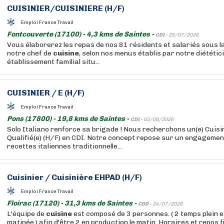
CUISINIER/CUISINIERE (H/F)
Emploi France Travail
Fontcouverte (17100) - 4,3 kms de Saintes -
CDI -
25/07/2026
Vous élaborerez les repas de nos 81 résidents et salariés sous l
notre chef de
cuisine
, selon nos menus établis par notre diététi
établissement familial situ...
CUISINIER / E (H/F)
Emploi France Travail
Pons (17800) - 19,8 kms de Saintes -
CDI -
03/08/2026
Solo Italiano renforce sa brigade ! Nous recherchons un(e) Cuisi
Qualifié(e) (H/F) en CDI. Notre concept repose sur un engagement
recettes italiennes traditionnelle...
Cuisinier / Cuisinière EHPAD (H/F)
Emploi France Travail
Floirac (17120) - 31,3 kms de Saintes -
CDD -
24/07/2026
L'équipe de
cuisine
est composé de 3 personnes. ( 2 temps plein 
matinée.) afin d'être 2 en production le matin. Horaires et repos f