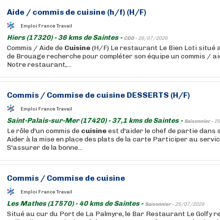
Aide / commis de
cuisine
(h/f) (H/F)
Emploi France Travail
Hiers (17320) - 36 kms de Saintes -
CDD -
28/07/2026
Commis / Aide de
Cuisine
(H/F) Le restaurant Le Bien Loti situé a
de Brouage recherche pour compléter son équipe un commis / a
Notre restaurant,...
Commis / Commise de
cuisine
DESSERTS (H/F)
Emploi France Travail
Saint-Palais-sur-Mer (17420) - 37,1 kms de Saintes -
Saisonnier -
29
Le rôle d'un commis de
cuisine
est d'aider le chef de partie dans 
Aider à la mise en place des plats de la carte Participer au servic
S'assurer de la bonne...
Commis / Commise de
cuisine
Emploi France Travail
Les Mathes (17570) - 40 kms de Saintes -
Saisonnier -
25/07/2026
Situé au cur du Port de La Palmyre, le Bar Restaurant Le Golfy r