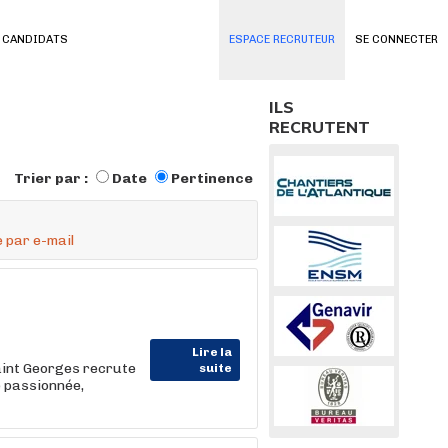
 CANDIDATS
ESPACE RECRUTEUR
SE CONNECTER
ILS
RECRUTENT
Trier par :
Date
Pertinence
 par e-mail
Lire la
Saint Georges recrute
suite
 passionnée,