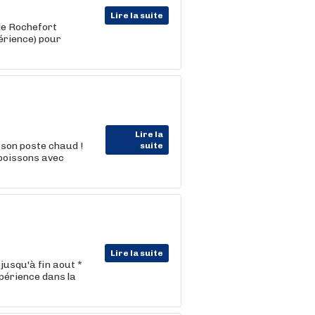
Lire la suite
de Rochefort
périence) pour
Lire la
son poste chaud !
suite
 poissons avec
Lire la suite
 jusqu'à fin aout *
périence dans la