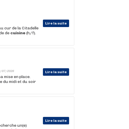
Lire la suite
u cur de la Citadelle
ide de
cuisine
(h/f).
/07/2026
Lire la suite
sa mise en place.
e du midi et du soir
Lire la suite
echerche un(e)