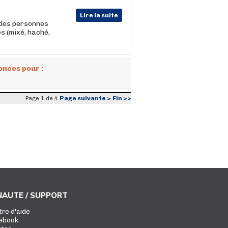
Lire la suite
des personnes
s (mixé, haché,
onces pour :
Page suivante >
Fin >>
Page 1 de 4
AUTE / SUPPORT
tre d'aide
ebook