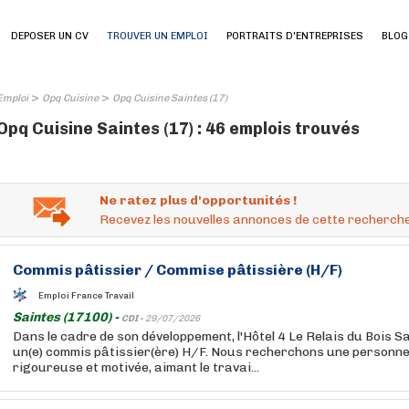
DEPOSER UN CV
TROUVER UN EMPLOI
PORTRAITS D'ENTREPRISES
BLOG
>
>
Emploi
Opq Cuisine
Opq Cuisine Saintes (17)
Opq Cuisine Saintes (17) : 46 emplois trouvés
Ne ratez plus d'opportunités !
Recevez les nouvelles annonces de cette recherche
Commis pâtissier / Commise pâtissière (H/F)
Emploi France Travail
Saintes (17100) -
CDI -
29/07/2026
Dans le cadre de son développement, l'Hôtel 4 Le Relais du Bois 
un(e) commis pâtissier(ère) H/F. Nous recherchons une personne
rigoureuse et motivée, aimant le travai...