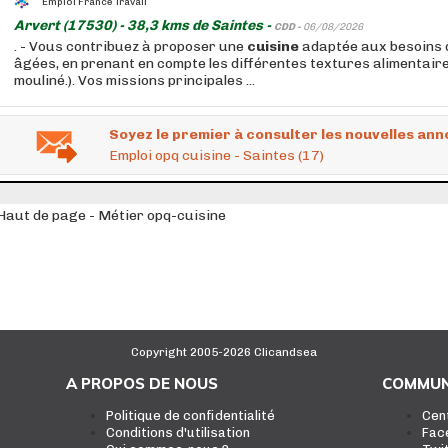
Emploi France Travail
Arvert (17530) - 38,3 kms de Saintes -
CDD -
06/08/2026
. - Vous contribuez à proposer une
cuisine
adaptée aux besoins 
âgées, en prenant en compte les différentes textures alimentaire
mouliné.). Vos missions principales ...
Soyez le premier à consulter les nouvelles ann
Emploi opq cuisine - Saintes (17)
Haut de page - Métier opq-cuisine
Copyright 2005-2026 Clicandsea
A PROPOS DE NOUS
COMMUN
Politique de confidentialité
Cen
Conditions d'utilisation
Fac