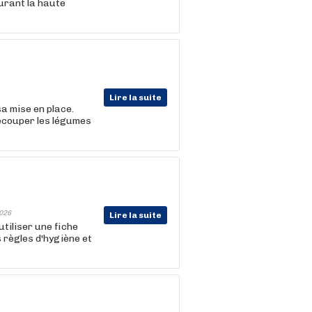
urant la haute
Lire la suite
sa mise en place.
découper les légumes
026
Lire la suite
utiliser une fiche
s règles d'hygiène et