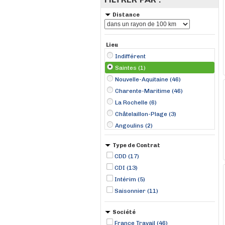
Distance
Lieu
Indifférent
Saintes (1)
Nouvelle-Aquitaine (46)
Charente-Maritime (46)
La Rochelle (6)
Châtelaillon-Plage (3)
Angoulins (2)
Hiers (2)
Type de Contrat
La Tremblade (2)
CDD (17)
Les Mathes (2)
CDI (13)
Puilboreau (2)
Intérim (5)
Rochefort (2)
Saisonnier (11)
Saint-Georges-d'Oléron (2)
Société
France Travail (46)