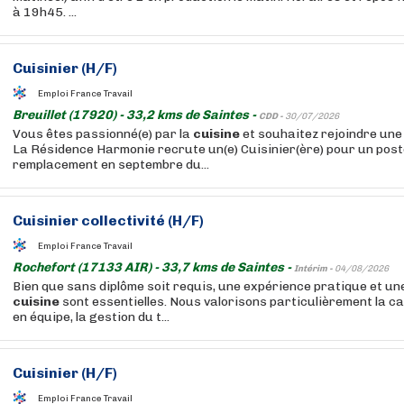
à 19h45. ...
Cuisinier (H/F)
Emploi France Travail
Breuillet (17920) - 33,2 kms de Saintes -
CDD -
30/07/2026
Vous êtes passionné(e) par la
cuisine
et souhaitez rejoindre une 
La Résidence Harmonie recrute un(e) Cuisinier(ère) pour un pos
remplacement en septembre du...
Cuisinier collectivité (H/F)
Emploi France Travail
Rochefort (17133 AIR) - 33,7 kms de Saintes -
Intérim -
04/08/2026
Bien que sans diplôme soit requis, une expérience pratique et un
cuisine
sont essentielles. Nous valorisons particulièrement la ca
en équipe, la gestion du t...
Cuisinier (H/F)
Emploi France Travail