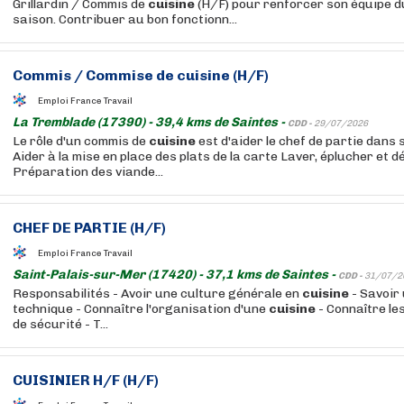
Grillardin / Commis de
cuisine
(H/F) pour renforcer son équipe d
saison. Contribuer au bon fonctionn...
Commis / Commise de
cuisine
(H/F)
Emploi France Travail
La Tremblade (17390) - 39,4 kms de Saintes -
CDD -
29/07/2026
Le rôle d'un commis de
cuisine
est d'aider le chef de partie dans 
Aider à la mise en place des plats de la carte Laver, éplucher et 
Préparation des viande...
CHEF DE PARTIE (H/F)
Emploi France Travail
Saint-Palais-sur-Mer (17420) - 37,1 kms de Saintes -
CDD -
31/07/2
Responsabilités - Avoir une culture générale en
cuisine
- Savoir 
technique - Connaître l'organisation d'une
cuisine
- Connaître le
de sécurité - T...
CUISINIER H/F (H/F)