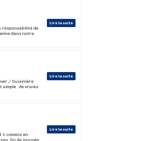
Lire la suite
a responsabilité de
cienne dans notre
Lire la suite
nier / Cuisinière
 simple : de vraies
Lire la suite
et 1 commis en
ixes. fin de journée