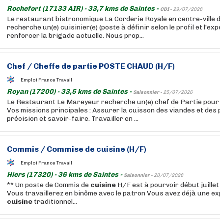
Rochefort (17133 AIR) - 33,7 kms de Saintes -
CDI -
29/07/2026
Le restaurant bistronomique La Corderie Royale en centre-ville 
recherche un(e) cuisinier(e) (poste à définir selon le profil et l'ex
renforcer la brigade actuelle. Nous prop...
Chef / Cheffe de partie POSTE CHAUD (H/F)
Emploi France Travail
Royan (17200) - 33,5 kms de Saintes -
Saisonnier -
25/07/2026
Le Restaurant Le Mareyeur recherche un(e) chef de Partie pour 
Vos missions principales : Assurer la cuisson des viandes et des
précision et savoir-faire. Travailler en ...
Commis / Commise de
cuisine
(H/F)
Emploi France Travail
Hiers (17320) - 36 kms de Saintes -
Saisonnier -
28/07/2026
** Un poste de Commis de
cuisine
H/F est à pourvoir début juillet
Vous travaillerez en binôme avec le patron Vous avez déjà une ex
cuisine
traditionnel...