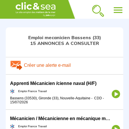
menu
Emploi mecanicien Bassens (33)
15 ANNONCES A CONSULTER
Créer une alerte e-mail
Apprenti Mécanicien /cienne naval (H/F)
Emploi France Travail
Bassens (33530), Gironde (33), Nouvelle-Aquitaine
-
CDD
-
15/07/2026
Mécanicien / Mécanicienne en mécanique marine ou navale (H/F)
Emploi France Travail