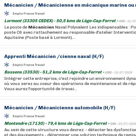
Mécanicien
/
Mécanicienne
en mécanique marine ou n
Emploi France Travail
Lormont (33305 CEDEX) - 50,5 kms de Lège-Cap-Ferret -
CDI -
31/07
Le poste de
Mécanicien
Naval Polyvalent Les indispensables : Po
poste C6 avec rattachement au responsable d'atelier Interventi
Aquitaine (Poste basé à Lormont)....
Apprenti
Mécanicien
/cienne naval (H/F)
Emploi France Travail
Bassens (33530) - 51,2 kms de Lège-Cap-Ferret -
CDD -
15/07/2026
Intégrer cette entreprise, c'est rejoindre un environnement dyn
où vous serez au coeur des opérations de maintenance et de rép
Vous aurez l'opportunité de travai...
Mécanicien
/
Mécanicienne
automobile (H/F)
Emploi France Travail
Montendre (17130) - 79,4 kms de Lège-Cap-Ferret -
CDI -
23/07/202
Au sein de cette structure vous devrez: - détecter les dysfoncti
et des équipements - déterminer une solution technique de remise