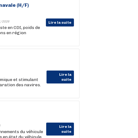
avale (H/F)
/2026
Lire la suite
ste en CDI, poids de
ons en région
Lire la
amique et stimulant
suite
aration des navires.
6
Lire la
onnements du véhicule
suite
 en état du véhicule