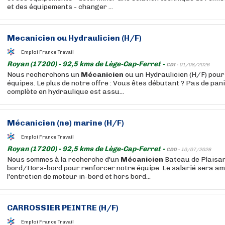
et des équipements - changer ...
Mecanicien
ou Hydraulicien (H/F)
Emploi France Travail
Royan (17200) - 92,5 kms de Lège-Cap-Ferret -
CDI -
01/08/2026
Nous recherchons un
Mécanicien
ou un Hydraulicien (H/F) pour
équipes. Le plus de notre offre : Vous êtes débutant ? Pas de pan
complète en hydraulique est assu...
Mécanicien
(ne) marine (H/F)
Emploi France Travail
Royan (17200) - 92,5 kms de Lège-Cap-Ferret -
CDD -
10/07/2026
Nous sommes à la recherche d'un
Mécanicien
Bateau de Plaisa
bord/Hors-bord pour renforcer notre équipe. Le salarié sera am
l'entretien de moteur in-bord et hors bord...
CARROSSIER PEINTRE (H/F)
Emploi France Travail