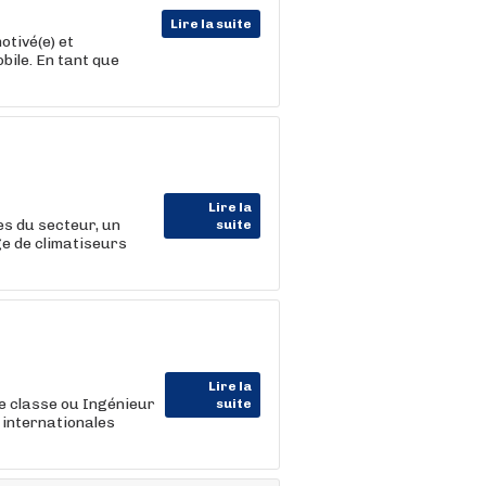
Lire la suite
tivé(e) et
bile. En tant que
Lire la
s du secteur, un
suite
ge de climatiseurs
Lire la
de classe ou Ingénieur
suite
internationales