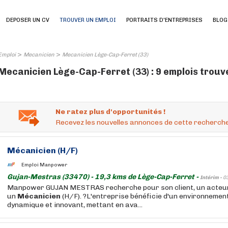
DEPOSER UN CV
TROUVER UN EMPLOI
PORTRAITS D'ENTREPRISES
BLOG
>
>
Emploi
Mecanicien
Mecanicien Lège-Cap-Ferret (33)
Mecanicien Lège-Cap-Ferret (33) : 9 emplois trouv
Ne ratez plus d'opportunités !
Recevez les nouvelles annonces de cette recherche
Mécanicien
(H/F)
Emploi Manpower
Gujan-Mestras (33470) - 19,3 kms de Lège-Cap-Ferret -
Intérim -
0
Manpower GUJAN MESTRAS recherche pour son client, un acteur
un
Mécanicien
(H/F). ?L'entreprise bénéficie d'un environnemen
dynamique et innovant, mettant en ava...