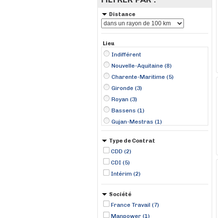
Distance
Lieu
Indifférent
Nouvelle-Aquitaine (8)
Charente-Maritime (5)
Gironde (3)
Royan (3)
Bassens (1)
Gujan-Mestras (1)
Lormont (1)
Type de Contrat
Montendre (1)
CDD (2)
Pons (1)
CDI (5)
Intérim (2)
Société
France Travail (7)
Manpower (1)