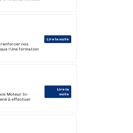
Lire la suite
 renforcer nos
ique ! Une formation
Lire la
nce Moteur In-
suite
ené à effectuer