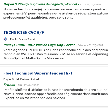
Royan (17200) - 92,5 kms de Lège-Cap-Ferret -
CDI -
25/07/2026
Nous recherchons un(e) carrossier ou une carrossière peintre mo
expérimenté(e) pour rejoindre notre atelier de réparation automo
professionnel(le) qualifié(e), vous serez ch...
TECHNICIEN CVC H/F
Emploi France Travail
Pons (17800) - 98,7 kms de Lège-Cap-Ferret -
Intérim -
28/07/2026
Votre agence OPTINERIS de Pons recherche pour des entreprise
technicien CVC H/F : Vos missions : - Mise en service et dépanna
Mono-Split et Multi-Split. - Mise en ser...
Fleet Technical Superintendent h/f
Emploi Stoldt Partner Limited
France -
CDI -
27/07/2026
Profil : Diplôme d'Officier de la Marine Marchande de 1ère ou 2n
Naval Connaissance approfondie des réglementations maritimes 
Expertise en maintenance des navires...