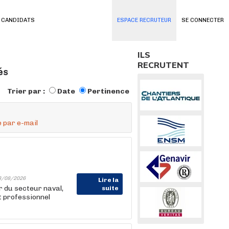
 CANDIDATS
ESPACE RECRUTEUR
SE CONNECTER
ILS
RECRUTENT
és
Trier par :
Date
Pertinence
 par e-mail
3/08/2026
Lire la
 du secteur naval,
suite
t professionnel