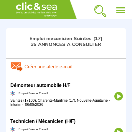
menu
Emploi mecanicien Saintes (17)
35 ANNONCES A CONSULTER
Créer une alerte e-mail
Démonteur automobile H/F
Emploi France Travail
Saintes (17100), Charente-Maritime (17), Nouvelle-Aquitaine
-
Intérim
-
06/08/2026
Technicien / Mécanicien (H/F)
Emploi France Travail