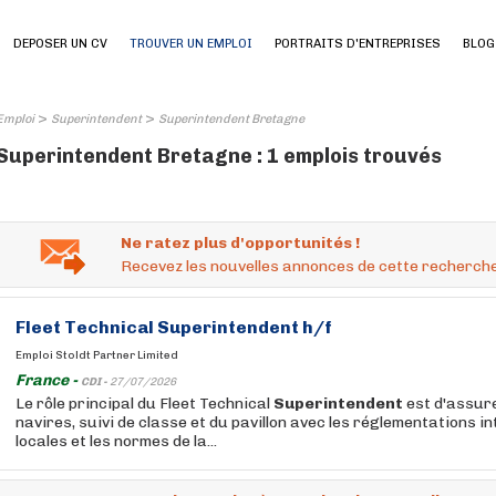
DEPOSER UN CV
TROUVER UN EMPLOI
PORTRAITS D'ENTREPRISES
BLOG
>
>
Emploi
Superintendent
Superintendent Bretagne
Superintendent Bretagne : 1 emplois trouvés
Ne ratez plus d'opportunités !
Recevez les nouvelles annonces de cette recherche
Fleet Technical
Superintendent
h/f
Emploi Stoldt Partner Limited
France -
CDI -
27/07/2026
Le rôle principal du Fleet Technical
Superintendent
est d'assure
navires, suivi de classe et du pavillon avec les réglementations i
locales et les normes de la...