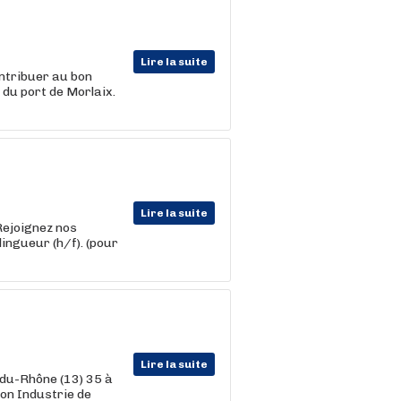
Lire la suite
ntribuer au bon
 du port de Morlaix.
Lire la suite
Rejoignez nos
ingueur (h/f). (pour
Lire la suite
-du-Rhône (13) 35 à
ion Industrie de