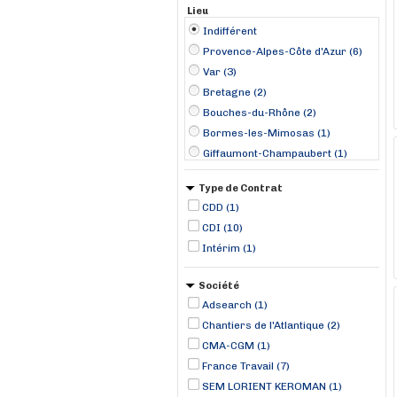
Lieu
Indifférent
Provence-Alpes-Côte d'Azur (6)
Var (3)
Bretagne (2)
Bouches-du-Rhône (2)
Bormes-les-Mimosas (1)
Giffaumont-Champaubert (1)
La Seyne-sur-Mer (1)
Type de Contrat
Le Cannet (1)
CDD (1)
Le Lavandou (1)
CDI (10)
Lorient (1)
Intérim (1)
Marseille (1)
Morlaix (1)
Société
Port-Saint-Louis-du-Rhône (1)
Adsearch (1)
Saint-Léonard (1)
Chantiers de l'Atlantique (2)
CMA-CGM (1)
France Travail (7)
SEM LORIENT KEROMAN (1)