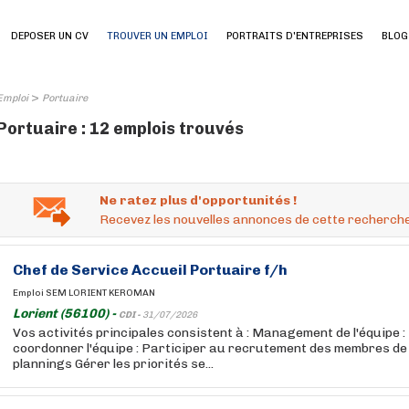
DEPOSER UN CV
TROUVER UN EMPLOI
PORTRAITS D'ENTREPRISES
BLOG
>
Emploi
Portuaire
Portuaire : 12 emplois trouvés
Ne ratez plus d'opportunités !
Recevez les nouvelles annonces de cette recherche
Chef de Service Accueil
Portuaire
f/h
Emploi SEM LORIENT KEROMAN
Lorient (56100) -
CDI -
31/07/2026
Vos activités principales consistent à : Management de l'équipe :
coordonner l'équipe : Participer au recrutement des membres de 
plannings Gérer les priorités se...