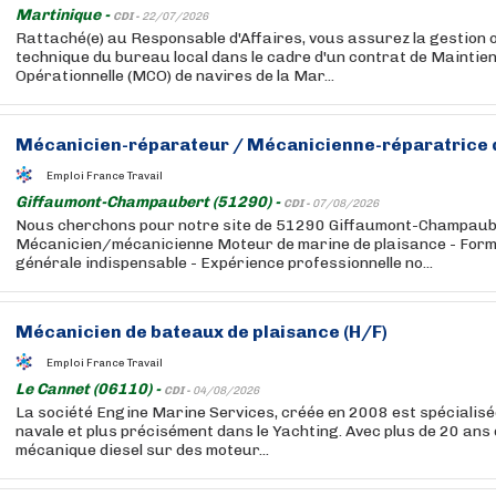
Martinique -
CDI -
22/07/2026
Rattaché(e) au Responsable d'Affaires, vous assurez la gestion o
technique du bureau local dans le cadre d'un contrat de Maintien
Opérationnelle (MCO) de navires de la Mar...
Mécanicien-réparateur / Mécanicienne-réparatrice d
Emploi France Travail
Giffaumont-Champaubert (51290) -
CDI -
07/08/2026
Nous cherchons pour notre site de 51290 Giffaumont-Champaube
Mécanicien/mécanicienne Moteur de marine de plaisance - For
générale indispensable - Expérience professionnelle no...
Mécanicien de bateaux de plaisance (H/F)
Emploi France Travail
Le Cannet (06110) -
CDI -
04/08/2026
La société Engine Marine Services, créée en 2008 est spécialis
navale et plus précisément dans le Yachting. Avec plus de 20 ans
mécanique diesel sur des moteur...