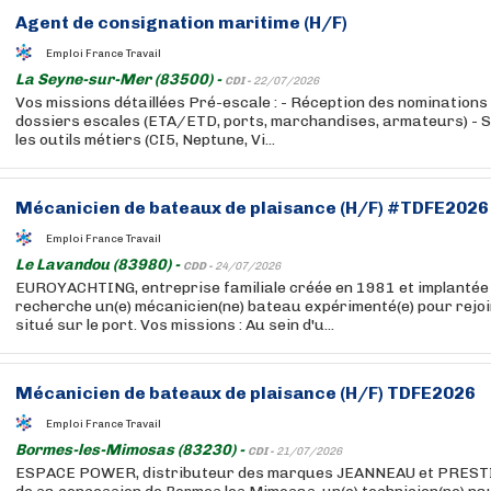
Agent de consignation maritime (H/F)
Emploi France Travail
La Seyne-sur-Mer (83500) -
CDI -
22/07/2026
Vos missions détaillées Pré-escale : - Réception des nominations
dossiers escales (ETA/ETD, ports, marchandises, armateurs) - Sa
les outils métiers (CI5, Neptune, Vi...
Mécanicien de bateaux de plaisance (H/F) #TDFE2026
Emploi France Travail
Le Lavandou (83980) -
CDD -
24/07/2026
EUROYACHTING, entreprise familiale créée en 1981 et implantée
recherche un(e) mécanicien(ne) bateau expérimenté(e) pour rejoi
situé sur le port. Vos missions : Au sein d'u...
Mécanicien de bateaux de plaisance (H/F) TDFE2026
Emploi France Travail
Bormes-les-Mimosas (83230) -
CDI -
21/07/2026
ESPACE POWER, distributeur des marques JEANNEAU et PRESTIG