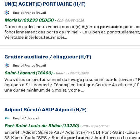
UN(E) AGENT(E)
PORTUAIRE
(H/F)
Emploi France Travail
Morlaix (29299 CEDEX) -
CDI -
08/08/2026
Dans ce cadre, nous recrutons un(e) Agent(e)
portuaire
pour co
fonctionnement des ports de Primel - Le Diben et, ponctuellement,
Véritable interlocuteur(rice)...
Grutier auxiliaire / élingueur (H/F)
Emploi France Travail
Saint-Léonard (76400) -
Intérim -
26/07/2026
Vous êtes un professionnel du levage passionné par le terrain ? 
équipes à St Léonard / Fécamp en tant que Grutier Auxiliaire / Él
une durée minimum de 5 mois). Votre ...
Adjoint Sûreté ASIP Adjoint (H/F)
Emploi Adsearch
Port-Saint-Louis-du-Rhône (13230) -
CDI -
26/07/2026
En bref : Adjoint Sûreté ASIP Adjoint (H/F) CDI Port-Saint-Louis
38 K brut Code ISPS / Sûreté
portuaire
/ Audit terrain La divis