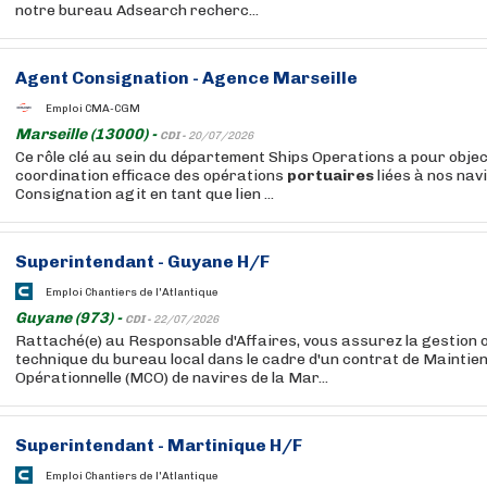
notre bureau Adsearch recherc...
Agent Consignation - Agence Marseille
Emploi CMA-CGM
Marseille (13000) -
CDI -
20/07/2026
Ce rôle clé au sein du département Ships Operations a pour objec
coordination efficace des opérations
portuaires
liées à nos nav
Consignation agit en tant que lien ...
Superintendant - Guyane H/F
Emploi Chantiers de l'Atlantique
Guyane (973) -
CDI -
22/07/2026
Rattaché(e) au Responsable d'Affaires, vous assurez la gestion o
technique du bureau local dans le cadre d'un contrat de Maintien
Opérationnelle (MCO) de navires de la Mar...
Superintendant - Martinique H/F
Emploi Chantiers de l'Atlantique