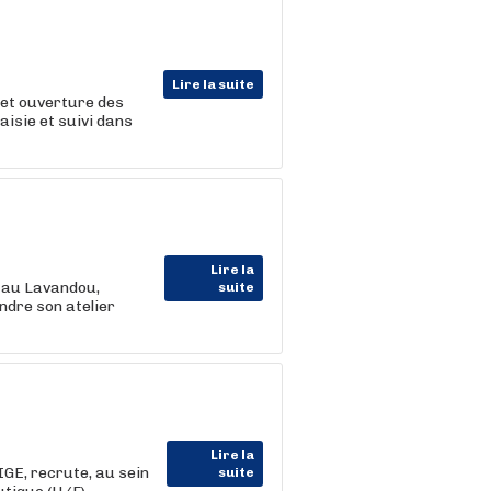
Lire la suite
 et ouverture des
isie et suivi dans
Lire la
 au Lavandou,
suite
ndre son atelier
Lire la
E, recrute, au sein
suite