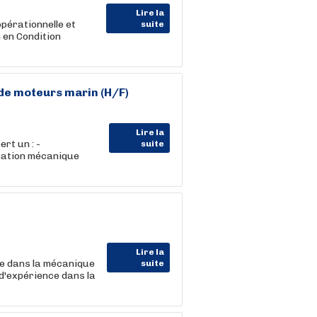
Lire la
pérationnelle et
suite
 en Condition
e moteurs marin (H/F)
Lire la
rt un : -
suite
mation mécanique
Lire la
ée dans la mécanique
suite
 d'expérience dans la