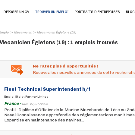
DEPOSER UN CV
TROUVER UN EMPLOI
PORTRAITS D'ENTREPRISES
BLOG
>
>
Emploi
Mecanicien
Mecanicien Égletons (19)
Mecanicien Égletons (19) : 1 emplois trouvés
Ne ratez plus d'opportunités !
Recevez les nouvelles annonces de cette recherche
Fleet Technical Superintendent h/f
Emploi Stoldt Partner Limited
France -
CDI -
27/07/2026
Profil : Diplôme d'Officier de la Marine Marchande de 1ère ou 2n
Naval Connaissance approfondie des réglementations maritimes 
Expertise en maintenance des navires...