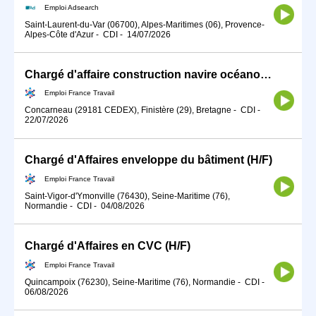
Emploi Adsearch
Saint-Laurent-du-Var (06700), Alpes-Maritimes (06), Provence-
Alpes-Côte d'Azur
-
CDI
-
14/07/2026
Chargé d'affaire construction navire océanographique/hydrographiq (H/F)
Emploi France Travail
Concarneau (29181 CEDEX), Finistère (29), Bretagne
-
CDI
-
22/07/2026
Chargé d'Affaires enveloppe du bâtiment (H/F)
Emploi France Travail
Saint-Vigor-d'Ymonville (76430), Seine-Maritime (76),
Normandie
-
CDI
-
04/08/2026
Chargé d'Affaires en CVC (H/F)
Emploi France Travail
Quincampoix (76230), Seine-Maritime (76), Normandie
-
CDI
-
06/08/2026