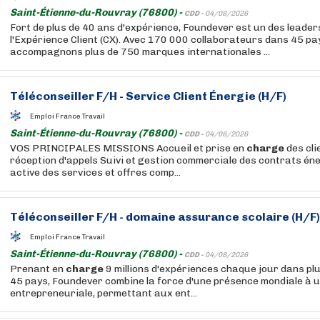
Saint-Étienne-du-Rouvray (76800) -
CDD -
04/08/2026
Fort de plus de 40 ans d'expérience, Foundever est un des leade
l'Expérience Client (CX). Avec 170 000 collaborateurs dans 45 pa
accompagnons plus de 750 marques internationales ...
Téléconseiller F/H - Service Client Énergie (H/F)
Emploi France Travail
Saint-Étienne-du-Rouvray (76800) -
CDD -
04/08/2026
VOS PRINCIPALES MISSIONS Accueil et prise en
charge
des cli
réception d'appels Suivi et gestion commerciale des contrats én
active des services et offres comp...
Téléconseiller F/H - domaine assurance scolaire (H/F)
Emploi France Travail
Saint-Étienne-du-Rouvray (76800) -
CDD -
04/08/2026
Prenant en
charge
9 millions d'expériences chaque jour dans pl
45 pays, Foundever combine la force d'une présence mondiale à 
entrepreneuriale, permettant aux ent...