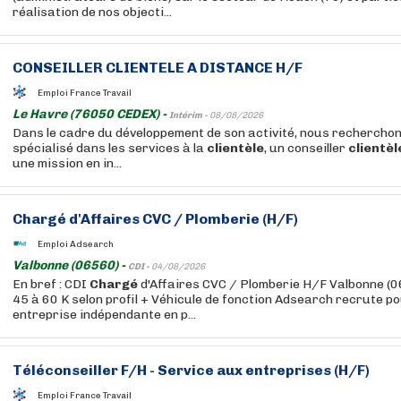
réalisation de nos objecti...
CONSEILLER
CLIENTELE
A DISTANCE H/F
Emploi France Travail
Le Havre (76050 CEDEX) -
Intérim -
08/08/2026
Dans le cadre du développement de son activité, nous recherchons
spécialisé dans les services à la
clientèle
, un conseiller
clientèl
une mission en in...
Chargé
d'Affaires CVC / Plomberie (H/F)
Emploi Adsearch
Valbonne (06560) -
CDI -
04/08/2026
En bref : CDI
Chargé
d'Affaires CVC / Plomberie H/F Valbonne (
45 à 60 K selon profil + Véhicule de fonction Adsearch recrute po
entreprise indépendante en p...
Téléconseiller F/H - Service aux entreprises (H/F)
Emploi France Travail