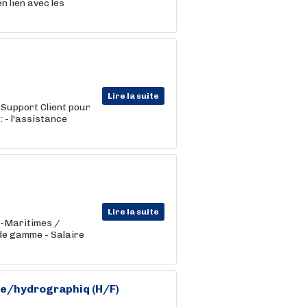
n lien avec les
Lire la suite
 Support Client pour
: - l'assistance
Lire la suite
es-Maritimes /
de gamme - Salaire
ue/hydrographiq (H/F)