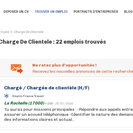
DEPOSER UN CV
TROUVER UN EMPLOI
PORTRAITS D'ENTREPRISES
BLOG
>
Emploi
Charge De Clientele
Charge De Clientele : 22 emplois trouvés
Ne ratez plus d'opportunités !
Recevez les nouvelles annonces de cette recherche
Chargé
/
Chargée
de
clientèle
(H/F)
Emploi France Travail
La Rochelle (17000) -
CDI -
25/07/2026
Tu auras pour missions principales : -Répondre aux appels entran
assurer un accueil téléphonique -Identifier la nature des demand
des informations claires et actual...