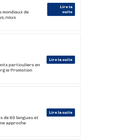
Lire la
rs mondiaux de
suite
ys, nous
Lire la suite
ents particuliers en
ergie Promotion
Lire la suite
us de 60 langues et
une approche