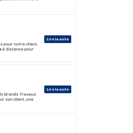
Lire la suite
 pour notre client,
e
à distance pour
Lire la suite
06) Grands Travaux
ur son client, une