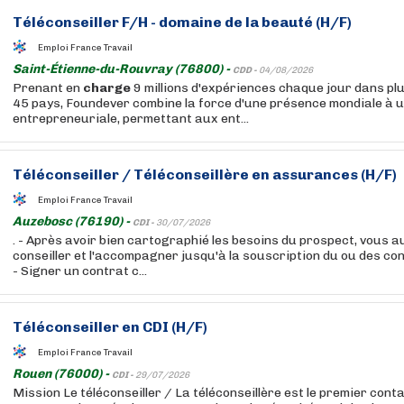
Téléconseiller F/H - domaine de la beauté (H/F)
Emploi France Travail
Saint-Étienne-du-Rouvray (76800) -
CDD -
04/08/2026
Prenant en
charge
9 millions d'expériences chaque jour dans pl
45 pays, Foundever combine la force d'une présence mondiale à 
entrepreneuriale, permettant aux ent...
Téléconseiller / Téléconseillère en assurances (H/F)
Emploi France Travail
Auzebosc (76190) -
CDI -
30/07/2026
. - Après avoir bien cartographié les besoins du prospect, vous 
conseiller et l'accompagner jusqu'à la souscription du ou des co
- Signer un contrat c...
Téléconseiller en CDI (H/F)
Emploi France Travail
Rouen (76000) -
CDI -
29/07/2026
Mission Le téléconseiller / La téléconseillère est le premier cont