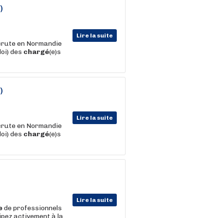
)
Lire la suite
ecrute en Normandie
loi) des
chargé
(e)s
)
Lire la suite
ecrute en Normandie
loi) des
chargé
(e)s
Lire la suite
e
de professionnels
ipez activement à la