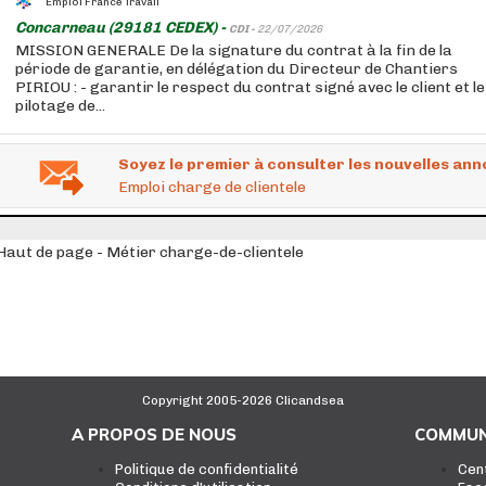
Emploi France Travail
Concarneau (29181 CEDEX) -
CDI -
22/07/2026
MISSION GENERALE De la signature du contrat à la fin de la
période de garantie, en délégation du Directeur de Chantiers
PIRIOU : - garantir le respect du contrat signé avec le client et le
pilotage de...
Soyez le premier à consulter les nouvelles ann
Emploi charge de clientele
Haut de page - Métier charge-de-clientele
Copyright 2005-2026 Clicandsea
A PROPOS DE NOUS
COMMUN
Politique de confidentialité
Cen