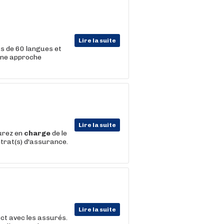
Lire la suite
us de 60 langues et
une approche
Lire la suite
aurez en
charge
de le
ntrat(s) d'assurance.
Lire la suite
act avec les assurés.