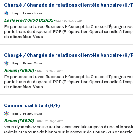
Chargé
/
Chargée
de relations
clientèle
bancaire (H/F
Emploi France Travail
Le Havre (76050 CEDEX) -
CDI -
01/08/2026
En partenariat avec Business K Concept, la Caisse d'Épargne r
par le biais du dispositif POE (Préparation Opérationnelle à l'emp
de
clientèles
. Vous...
Chargé
/
Chargée
de relations
clientèle
bancaire (H/F
Emploi France Travail
Rouen (76000) -
CDI -
31/07/2026
En partenariat avec Business K Concept, la Caisse d'Épargne r
par le biais du dispositif POE (Préparation Opérationnelle à l'emp
de
clientèles
. Vous...
Commercial B to B (H/F)
Emploi France Travail
Rouen (76000) -
CDI -
25/07/2026
Vous dynamisez notre action commerciale auprès d'une
clientèl
(administrateurs de biens) sur le secteur de Rouen (76) et partic