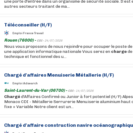
une porte d'entrée dans un organisme de sécurité sociale. Il est e
autres secteurs traitant de ma...
Téléconseiller (H/F)
Emploi France Travail
Rouen (76000) -
CDI -
24/07/2026
Nous vous proposons de nous rejoindre pour occuper le poste de
une application informatique nationale Vous serez en
charge
de 
technique et fonctionnel des u...
Chargé
d'affaires Menuiserie Métallerie (H/F)
Emploi Adsearch
Saint-Laurent-du-Var (06700) -
CDI -
14/07/2026
Chargé
d'Affaires Confirmé ou Junior à fort potentiel (H/F) Alp
Monaco CDI - Métallerie Serrurerie Menuiserie aluminium haut 
fixe + Variable Notre client est un...
Chargé
d'affaire construction navire océanographiq