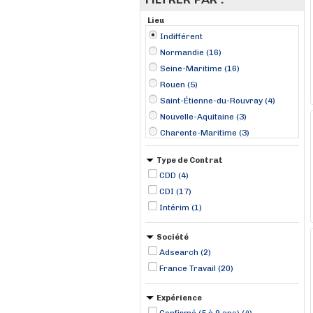
Lieu
Indifférent
Normandie (16)
Seine-Maritime (16)
Rouen (5)
Saint-Étienne-du-Rouvray (4)
Nouvelle-Aquitaine (3)
Charente-Maritime (3)
Le Havre (3)
Type de Contrat
La Rochelle (2)
CDD (4)
Auzebosc (1)
CDI (17)
Concarneau (1)
Intérim (1)
Lillebonne (1)
Quincampoix (1)
Société
Saint-Laurent-du-Var (1)
Adsearch (2)
Saint-Vigor-d'Ymonville (1)
France Travail (20)
Expérience