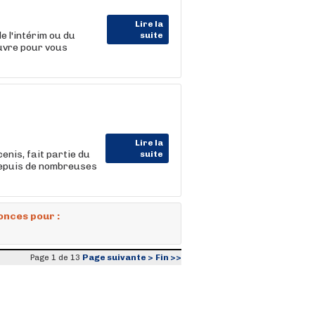
Lire la
 l'intérim ou du
suite
uvre pour vous
Lire la
enis, fait partie du
suite
depuis de nombreuses
onces pour :
Page suivante >
Fin >>
Page 1 de 13