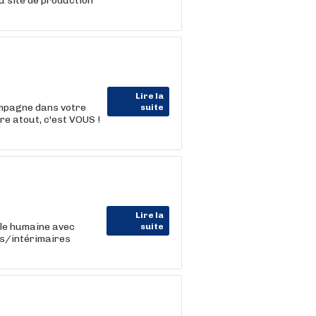
u site de production
Lire la
ompagne dans votre
suite
e atout, c'est VOUS !
Lire la
lle humaine avec
suite
ts/intérimaires