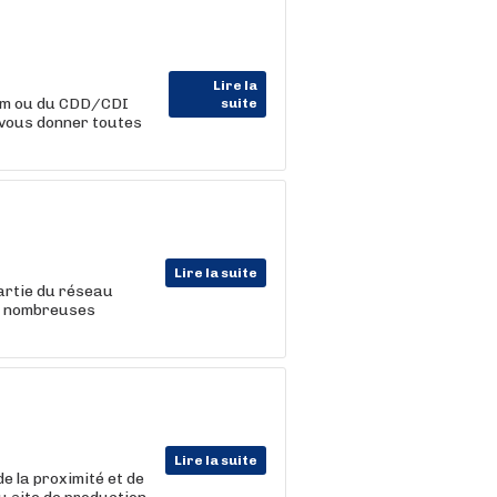
Lire la
rim ou du CDD/CDI
suite
 vous donner toutes
Lire la suite
partie du réseau
de nombreuses
Lire la suite
e la proximité et de