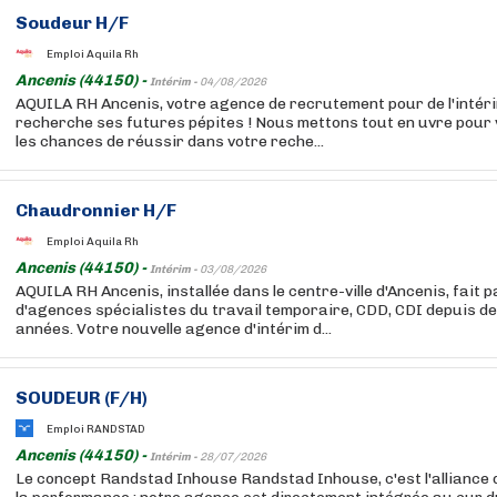
Soudeur H/F
Emploi Aquila Rh
Ancenis (44150) -
Intérim -
04/08/2026
AQUILA RH Ancenis, votre agence de recrutement pour de l'inté
recherche ses futures pépites ! Nous mettons tout en uvre pour
les chances de réussir dans votre reche...
Chaudronnier H/F
Emploi Aquila Rh
Ancenis (44150) -
Intérim -
03/08/2026
AQUILA RH Ancenis, installée dans le centre-ville d'Ancenis, fait 
d'agences spécialistes du travail temporaire, CDD, CDI depuis 
années. Votre nouvelle agence d'intérim d...
SOUDEUR (F/H)
Emploi RANDSTAD
Ancenis (44150) -
Intérim -
28/07/2026
Le concept Randstad Inhouse Randstad Inhouse, c'est l'alliance d