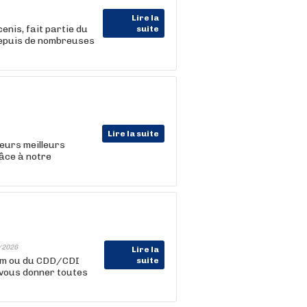
Lire la
enis, fait partie du
suite
depuis de nombreuses
Lire la suite
leurs meilleurs
râce à notre
/2026
Lire la
rim ou du CDD/CDI
suite
 vous donner toutes