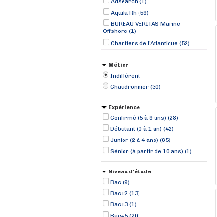
Adsearch (1)
Aquila Rh (59)
BUREAU VERITAS Marine
Offshore (1)
Chantiers de l'Atlantique (52)
CMA-CGM (1)
Métier
DOMINO RH (3)
Indifférent
JUBIL INTERIM (2)
Chaudronnier (30)
LD TIDE (1)
Manpower (13)
Expérience
RANDSTAD (43)
Confirmé (5 à 9 ans) (28)
Stoldt Partner Limited (1)
Débutant (0 à 1 an) (42)
TOMA Interim (1)
Junior (2 à 4 ans) (65)
Sénior (à partir de 10 ans) (1)
Niveau d'étude
Bac (9)
Bac+2 (13)
Bac+3 (1)
Bac+5 (20)