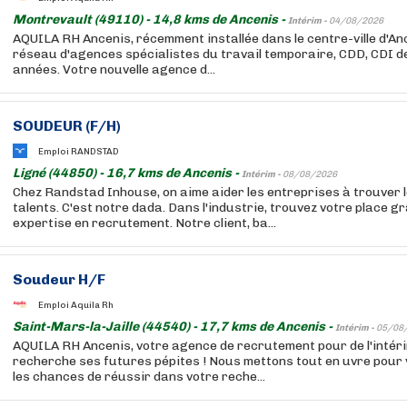
Montrevault (49110) - 14,8 kms de Ancenis -
Intérim -
04/08/2026
AQUILA RH Ancenis, récemment installée dans le centre-ville d'Anc
réseau d'agences spécialistes du travail temporaire, CDD, CDI 
années. Votre nouvelle agence d...
SOUDEUR (F/H)
Emploi RANDSTAD
Ligné (44850) - 16,7 kms de Ancenis -
Intérim -
08/08/2026
Chez Randstad Inhouse, on aime aider les entreprises à trouver 
talents. C'est notre dada. Dans l'industrie, trouvez votre place g
expertise en recrutement. Notre client, ba...
Soudeur H/F
Emploi Aquila Rh
Saint-Mars-la-Jaille (44540) - 17,7 kms de Ancenis -
Intérim -
05/08
AQUILA RH Ancenis, votre agence de recrutement pour de l'inté
recherche ses futures pépites ! Nous mettons tout en uvre pour
les chances de réussir dans votre reche...