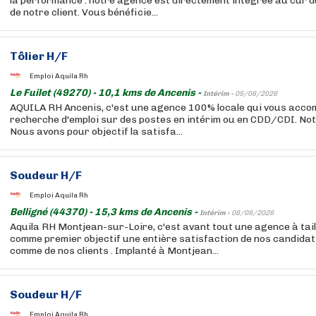
la performance : notre agence est directement intégrée au cur d
de notre client. Vous bénéficie...
Tôlier H/F
Emploi Aquila Rh
Le Fuilet (49270) - 10,1 kms de Ancenis -
Intérim -
05/08/2026
AQUILA RH Ancenis, c'est une agence 100% locale qui vous acc
recherche d'emploi sur des postes en intérim ou en CDD/CDI. Notr
Nous avons pour objectif la satisfa...
Soudeur H/F
Emploi Aquila Rh
Belligné (44370) - 15,3 kms de Ancenis -
Intérim -
08/08/2026
Aquila RH Montjean-sur-Loire, c'est avant tout une agence à tai
comme premier objectif une entière satisfaction de nos candida
comme de nos clients . Implanté à Montjean...
Soudeur H/F
Emploi Aquila Rh