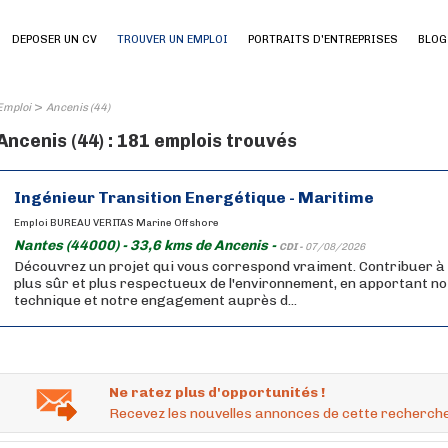
DEPOSER UN CV
TROUVER UN EMPLOI
PORTRAITS D'ENTREPRISES
BLOG
>
Emploi
Ancenis (44)
Ancenis (44) : 181 emplois trouvés
Ingénieur Transition Energétique - Maritime
Emploi BUREAU VERITAS Marine Offshore
Nantes (44000) - 33,6 kms de Ancenis -
CDI -
07/08/2026
Découvrez un projet qui vous correspond vraiment. Contribuer à
plus sûr et plus respectueux de l'environnement, en apportant no
technique et notre engagement auprès d...
Ne ratez plus d'opportunités !
Recevez les nouvelles annonces de cette recherche