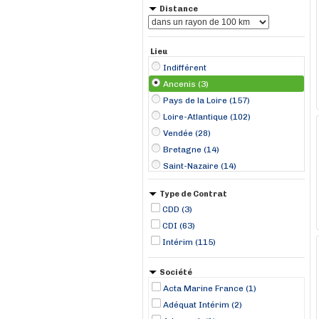
Distance
Lieu
Indifférent
Ancenis (3)
Pays de la Loire (157)
Loire-Atlantique (102)
Vendée (28)
Bretagne (14)
Saint-Nazaire (14)
Coëx (5)
Type de Contrat
Mouilleron-le-Captif (5)
CDD (3)
Le Poiré-sur-Vie (4)
CDI (63)
Angers (3)
Intérim (115)
Carquefou (3)
Saint-Philbert-de-Grand-Lieu (3)
Société
Sainte-Cécile (3)
Acta Marine France (1)
Airvault (2)
Adéquat Intérim (2)