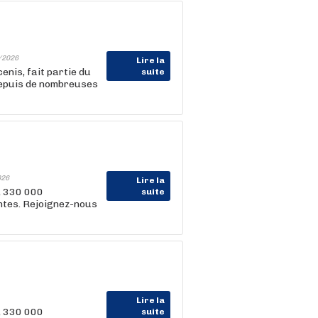
/2026
Lire la
enis, fait partie du
suite
depuis de nombreuses
026
Lire la
, 330 000
suite
entes. Rejoignez-nous
Lire la
, 330 000
suite