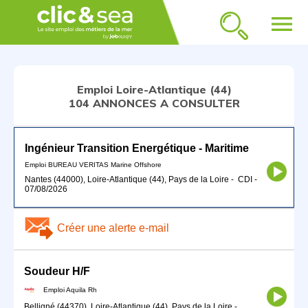
menu
Emploi Loire-Atlantique (44)
104 ANNONCES A CONSULTER
Ingénieur Transition Energétique - Maritime
Emploi BUREAU VERITAS Marine Offshore
Nantes (44000), Loire-Atlantique (44), Pays de la Loire
-
CDI
-
07/08/2026
Créer une alerte e-mail
Soudeur H/F
Emploi Aquila Rh
Belligné (44370), Loire-Atlantique (44), Pays de la Loire
-