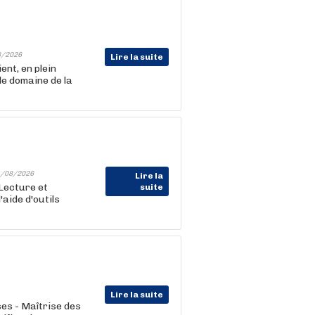
8/2026
Lire la suite
nt, en plein
le domaine de la
/08/2026
Lire la
 Lecture et
suite
aide d'outils
Lire la suite
es - Maîtrise des