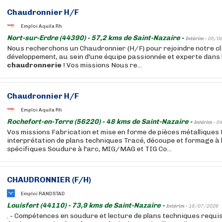
Chaudronnier H/F
Emploi Aquila Rh
Nort-sur-Erdre (44390) - 57,2 kms de Saint-Nazaire -
Intérim -
05/0
Nous recherchons un Chaudronnier (H/F) pour rejoindre notre clie
développement, au sein d'une équipe passionnée et experte dans 
chaudronnerie
! Vos missions Nous re...
Chaudronnier H/F
Emploi Aquila Rh
Rochefort-en-Terre (56220) - 48 kms de Saint-Nazaire -
Intérim -
04
Vos missions Fabrication et mise en forme de pièces métalliques
interprétation de plans techniques Tracé, découpe et formage à l'
spécifiques Soudure à l'arc, MIG/MAG et TIG Co...
CHAUDRONNIER (F/H)
Emploi RANDSTAD
Louisfert (44110) - 73,9 kms de Saint-Nazaire -
Intérim -
16/07/2026
. - Compétences en soudure et lecture de plans techniques requis