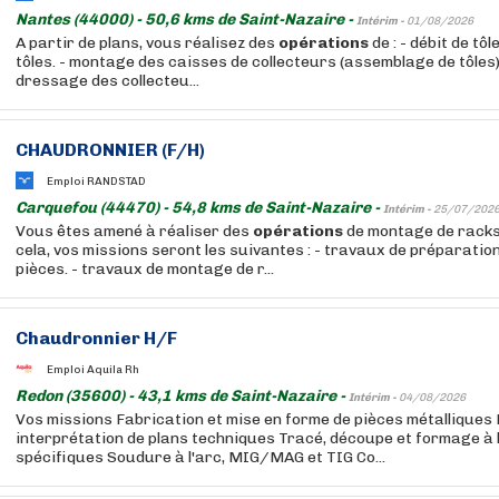
Nantes (44000) - 50,6 kms de Saint-Nazaire -
Intérim -
01/08/2026
A partir de plans, vous réalisez des
opérations
de : - débit de tô
tôles. - montage des caisses de collecteurs (assemblage de tôles)
dressage des collecteu...
CHAUDRONNIER (F/H)
Emploi RANDSTAD
Carquefou (44470) - 54,8 kms de Saint-Nazaire -
Intérim -
25/07/202
Vous êtes amené à réaliser des
opérations
de montage de racks 
cela, vos missions seront les suivantes : - travaux de préparati
pièces. - travaux de montage de r...
Chaudronnier H/F
Emploi Aquila Rh
Redon (35600) - 43,1 kms de Saint-Nazaire -
Intérim -
04/08/2026
Vos missions Fabrication et mise en forme de pièces métalliques
interprétation de plans techniques Tracé, découpe et formage à l'
spécifiques Soudure à l'arc, MIG/MAG et TIG Co...