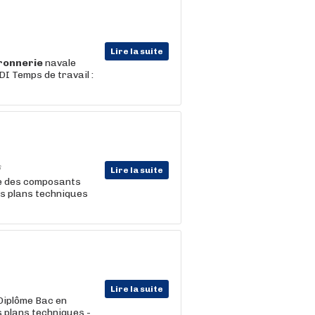
Lire la suite
ronnerie
navale
I Temps de travail :
6
Lire la suite
e des composants
es plans techniques
Lire la suite
Diplôme Bac en
s plans techniques -