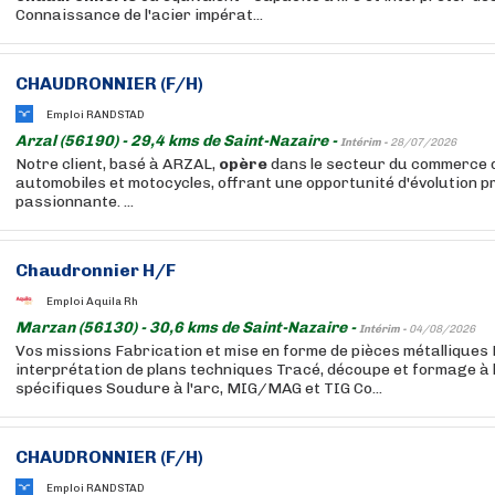
Connaissance de l'acier impérat...
CHAUDRONNIER (F/H)
Emploi RANDSTAD
Arzal (56190) - 29,4 kms de Saint-Nazaire -
Intérim -
28/07/2026
Notre client, basé à ARZAL,
opère
dans le secteur du commerce 
automobiles et motocycles, offrant une opportunité d'évolution p
passionnante. ...
Chaudronnier H/F
Emploi Aquila Rh
Marzan (56130) - 30,6 kms de Saint-Nazaire -
Intérim -
04/08/2026
Vos missions Fabrication et mise en forme de pièces métalliques
interprétation de plans techniques Tracé, découpe et formage à l'
spécifiques Soudure à l'arc, MIG/MAG et TIG Co...
CHAUDRONNIER (F/H)
Emploi RANDSTAD