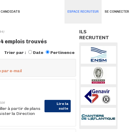
 CANDIDATS
ESPACE RECRUTEUR
SE CONNECTER
ILS
44)
RECRUTENT
24 emplois trouvés
Trier par :
Date
Pertinence
 par e-mail
026
Lire la
ler à partir de plans
suite
ster la Direction