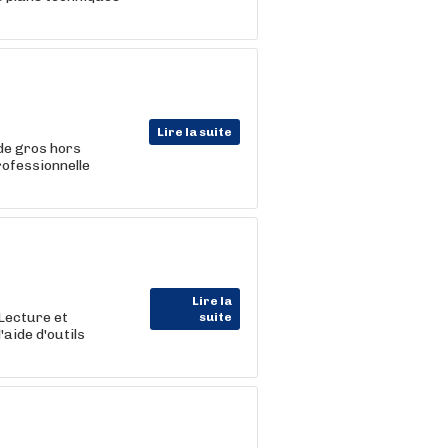
Lire la suite
de gros hors
rofessionnelle
Lire la
 Lecture et
suite
aide d'outils