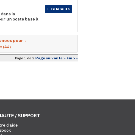
Lire la suite
 dans la
pour un poste basé à
onces pour :
e (44)
Page suivante >
Fin >>
Page 1 de 2
AUTE / SUPPORT
tre d'aide
ebook