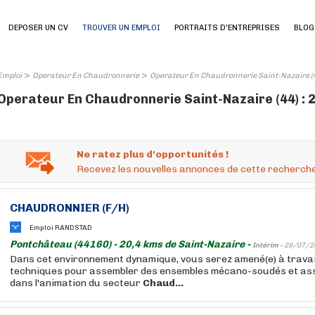
DEPOSER UN CV
TROUVER UN EMPLOI
PORTRAITS D'ENTREPRISES
BLOG
>
>
Emploi
Operateur En Chaudronnerie
Operateur En Chaudronnerie Saint-Nazaire (
Operateur En Chaudronnerie Saint-Nazaire (44) : 
Ne ratez plus d'opportunités !
Recevez les nouvelles annonces de cette recherche
CHAUDRONNIER (F/H)
Emploi RANDSTAD
Pontchâteau (44160) - 20,4 kms de Saint-Nazaire -
Intérim -
28/07/2
Dans cet environnement dynamique, vous serez amené(e) à travail
techniques pour assembler des ensembles mécano-soudés et assi
dans l'animation du secteur
Chaud...