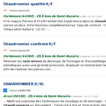
Chaudronnier qualifié H/F
Emploi Aquila Rh
Cordemais (44360) - 25,6 kms de Saint-Nazaire -
CDI -
05/08/2026
Pré-requis Permis B Profil recherché Expérience dans la
chaud
serait un plus. Informations complémentaires Type de contrat : CD
Temps plein Salaire : 12.31 - ...
Chaudronnier confirmé H/F
Emploi Aquila Rh
Cordemais (44360) - 25,6 kms de Saint-Nazaire -
Intérim -
03/08/202
Réaliser les
opérations
de découpe, de formage et d'assemblag
métalliques avec une grande précision. Analyser et interpréter l
afin de réaliser les pièces con...
CHAUDRONNIER (F/H)
Emploi RANDSTAD
Arzal (56190) - 29,4 kms de Saint-Nazaire -
Intérim -
28/07/2026
. - Maîtrise avancée des techniques de soudage et de montage - 
chaudronnerie
ou équivalent - Capacité à lire et interpréter de