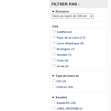
FILTRER PAR :
Distance
Lieu
Indifférent
Pays de la Loire (17)
Loire-Atlantique (9)
Bretagne (7)
Vendée (7)
Coëx (3)
Arzal (2)
Cordemais (2)
Type de Contrat
La Roche-sur-Yon (2)
CDI (2)
Le Poiré-sur-Vie (2)
Intérim (22)
Ancenis (1)
Carquefou (1)
Société
Guipry (1)
Aquila Rh (16)
Le Fuilet (1)
JUBIL INTERIM (1)