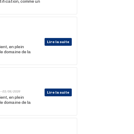
ertification, comme un
Lire la suite
nt, en plein
le domaine de la
 -
03/08/2026
Lire la suite
nt, en plein
le domaine de la