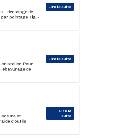
Lire la suite
les. - dressage de
 par pointage Tig. -
6
Lire la suite
en atelier. Pour
on, ébavurage de
Lire la
 Lecture et
suite
aide d'outils