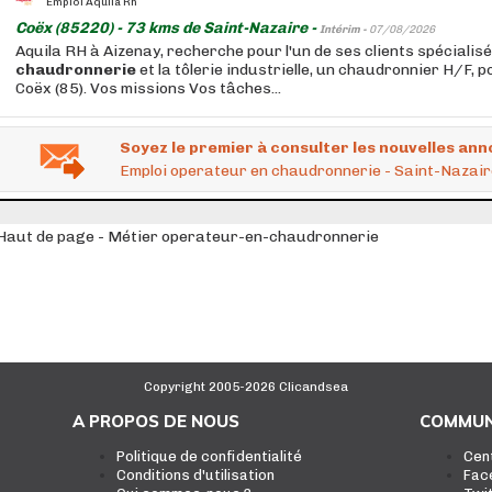
Emploi Aquila Rh
Coëx (85220) - 73 kms de Saint-Nazaire -
Intérim -
07/08/2026
Aquila RH à Aizenay, recherche pour l'un de ses clients spécialisé
chaudronnerie
et la tôlerie industrielle, un chaudronnier H/F, 
Coëx (85). Vos missions Vos tâches...
Soyez le premier à consulter les nouvelles ann
Emploi operateur en chaudronnerie - Saint-Nazair
Haut de page - Métier operateur-en-chaudronnerie
Copyright 2005-2026 Clicandsea
A PROPOS DE NOUS
COMMUN
Politique de confidentialité
Cen
Conditions d'utilisation
Fac