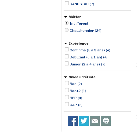
Louisfert (1)
RANDSTAD (7)
Métier
Indifférent
Chaudronnier (24)
Expérience
Confirmé (5 à 9 ans) (4)
Débutant (0 à 1 an) (4)
Junior (2 à 4 ans) (7)
Niveau d'étude
Bac (2)
Bac+2 (1)
BEP (4)
CAP (5)