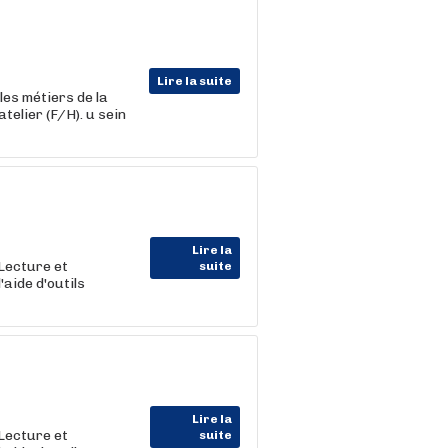
Lire la suite
les métiers de la
telier (F/H). u sein
Lire la
 Lecture et
suite
aide d'outils
Lire la
 Lecture et
suite