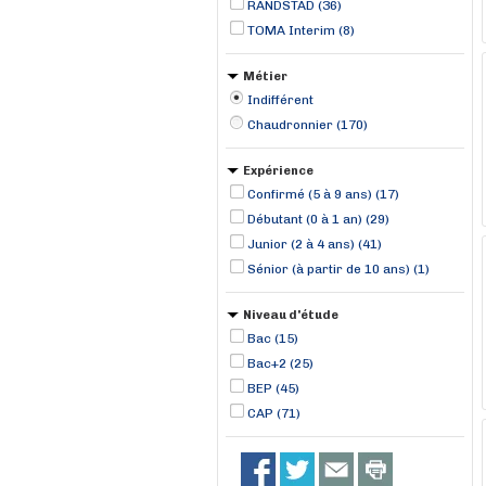
RANDSTAD (36)
TOMA Interim (8)
Métier
Indifférent
Chaudronnier (170)
Expérience
Confirmé (5 à 9 ans) (17)
Débutant (0 à 1 an) (29)
Junior (2 à 4 ans) (41)
Sénior (à partir de 10 ans) (1)
Niveau d'étude
Bac (15)
Bac+2 (25)
BEP (45)
CAP (71)