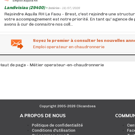
Emploi Aquila Rh
Landivisiau (29400) -
Intérim -
16/07/2026
Rejoindre Aquila RH Le Faou - Brest, c'est rejoindre une structur
votre accompagnement est notre priorité. En tant qu' agence de 
avons à cur de connaitre nos coll...
Soyez le premier à consulter les nouvelles ann
Emploi operateur en chaudronnerie
Haut de page - Métier operateur-en-chaudronnerie
Copyright 2005-2026 Clicandsea
A PROPOS DE NOUS
COMMUN
Politique de confidentialité
Cen
Conditions d'utilisation
Fac