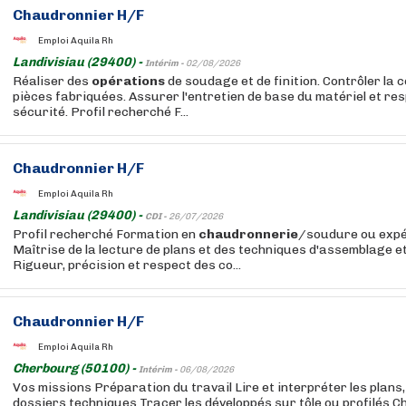
Chaudronnier H/F
Emploi Aquila Rh
Landivisiau (29400) -
Intérim -
02/08/2026
Réaliser des
opérations
de soudage et de finition. Contrôler la 
pièces fabriquées. Assurer l'entretien de base du matériel et res
sécurité. Profil recherché F...
Chaudronnier H/F
Emploi Aquila Rh
Landivisiau (29400) -
CDI -
26/07/2026
Profil recherché Formation en
chaudronnerie
/soudure ou expé
Maîtrise de la lecture de plans et des techniques d'assemblage e
Rigueur, précision et respect des co...
Chaudronnier H/F
Emploi Aquila Rh
Cherbourg (50100) -
Intérim -
06/08/2026
Vos missions Préparation du travail Lire et interpréter les plans
dossiers techniques Tracer les développés sur tôle ou profilés C