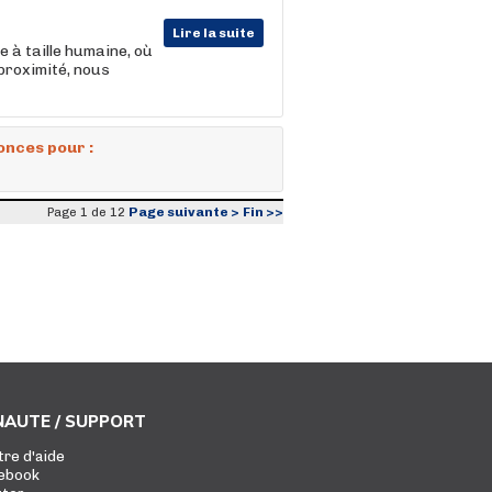
Lire la suite
e à taille humaine, où
proximité, nous
onces pour :
Page suivante >
Fin >>
Page 1 de 12
AUTE / SUPPORT
tre d'aide
ebook