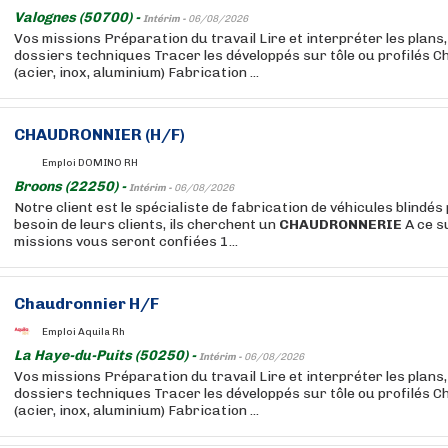
Valognes (50700) -
Intérim -
06/08/2026
Vos missions Préparation du travail Lire et interpréter les plans
dossiers techniques Tracer les développés sur tôle ou profilés C
(acier, inox, aluminium) Fabrication ...
CHAUDRONNIER (H/F)
Emploi DOMINO RH
Broons (22250) -
Intérim -
06/08/2026
Notre client est le spécialiste de fabrication de véhicules blindé
besoin de leurs clients, ils cherchent un
CHAUDRONNERIE
A ce s
missions vous seront confiées 1...
Chaudronnier H/F
Emploi Aquila Rh
La Haye-du-Puits (50250) -
Intérim -
06/08/2026
Vos missions Préparation du travail Lire et interpréter les plans
dossiers techniques Tracer les développés sur tôle ou profilés C
(acier, inox, aluminium) Fabrication ...