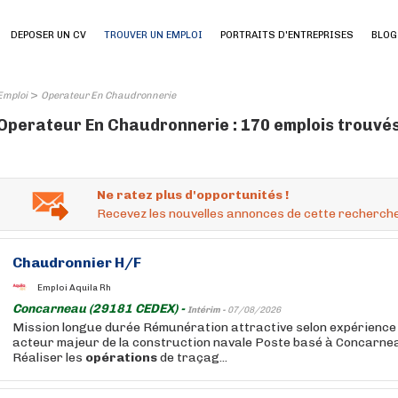
DEPOSER UN CV
TROUVER UN EMPLOI
PORTRAITS D'ENTREPRISES
BLOG
>
Emploi
Operateur En Chaudronnerie
Operateur En Chaudronnerie : 170 emplois trouvé
Ne ratez plus d'opportunités !
Recevez les nouvelles annonces de cette recherche
Chaudronnier H/F
Emploi Aquila Rh
Concarneau (29181 CEDEX) -
Intérim -
07/08/2026
Mission longue durée Rémunération attractive selon expérience 
acteur majeur de la construction navale Poste basé à Concarne
Réaliser les
opérations
de traçag...