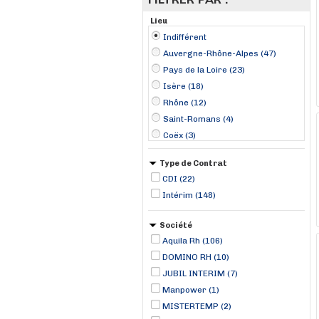
Lieu
Indifférent
Auvergne-Rhône-Alpes (47)
Pays de la Loire (23)
Isère (18)
Rhône (12)
Saint-Romans (4)
Coëx (3)
Landivisiau (3)
Type de Contrat
Andrézieux (2)
CDI (22)
Angers (2)
Intérim (148)
Arnaville (2)
Arzal (2)
Société
Beaune (2)
Aquila Rh (106)
Braud-et-Saint-Louis (2)
DOMINO RH (10)
Brignais (2)
JUBIL INTERIM (7)
Manpower (1)
MISTERTEMP (2)