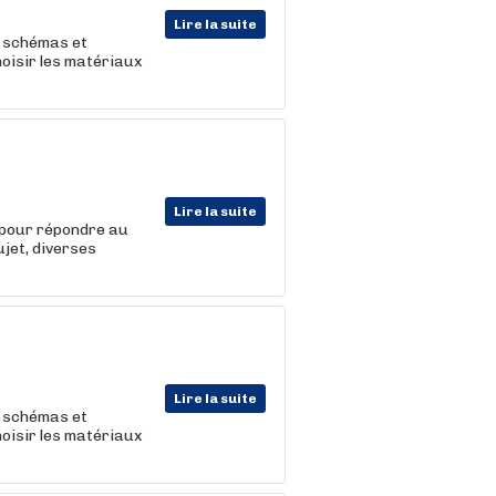
Lire la suite
, schémas et
hoisir les matériaux
Lire la suite
s pour répondre au
ujet, diverses
Lire la suite
, schémas et
hoisir les matériaux