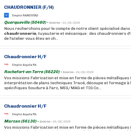
CHAUDRONNIER (F/H)
Emploi RANDSTAD
Querqueville (50460) -
Intérim -
01/08/2026
Nous recherchons pour le compte de notre client spécialisé dans 
chaudronnerie
, tuyauterie et mécanique : des chaudronniers d'a
de l'atelier vous êtes en ch...
Chaudronnier H/F
Emploi Aquila Rh
Rochefort-en-Terre (56220) -
Intérim -
04/08/2026
Vos missions Fabrication et mise en forme de pièces métalliques
interprétation de plans techniques Tracé, découpe et formage à l'
spécifiques Soudure à l'arc, MIG/MAG et TIG Co...
Chaudronnier H/F
Emploi Aquila Rh
Marzan (56130) -
Intérim -
04/08/2026
Vos missions Fabrication et mise en forme de pièces métalliques