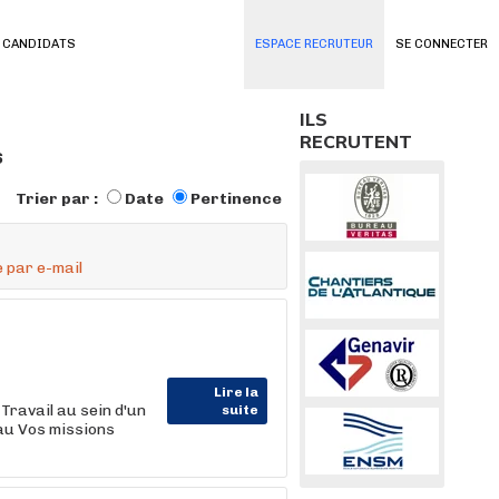
 CANDIDATS
ESPACE RECRUTEUR
SE CONNECTER
ILS
RECRUTENT
s
Trier par :
Date
Pertinence
 par e-mail
Lire la
Travail au sein d'un
suite
au Vos missions