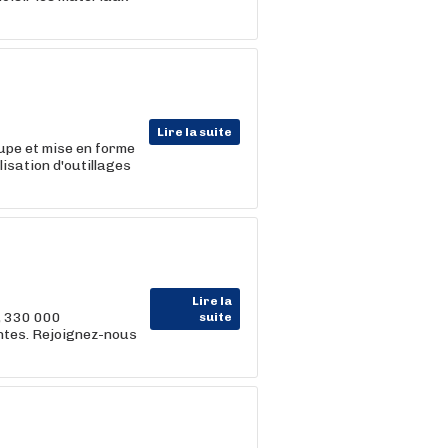
Lire la suite
upe et mise en forme
isation d'outillages
Lire la
, 330 000
suite
entes. Rejoignez-nous