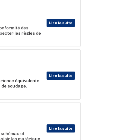
Lire la suite
conformité des
pecter les règles de
Lire la suite
rience équivalente.
t de soudage.
Lire la suite
, schémas et
hoisir les matériaux