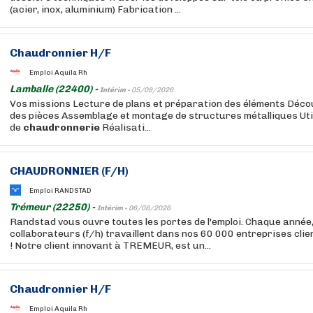
(acier, inox, aluminium) Fabrication ...
Chaudronnier H/F
Emploi Aquila Rh
Lamballe (22400) -
Intérim -
05/08/2026
Vos missions Lecture de plans et préparation des éléments Déco
des pièces Assemblage et montage de structures métalliques Util
de
chaudronnerie
Réalisati...
CHAUDRONNIER (F/H)
Emploi RANDSTAD
Trémeur (22250) -
Intérim -
06/08/2026
Randstad vous ouvre toutes les portes de l'emploi. Chaque année
collaborateurs (f/h) travaillent dans nos 60 000 entreprises cli
! Notre client innovant à TREMEUR, est un...
Chaudronnier H/F
Emploi Aquila Rh