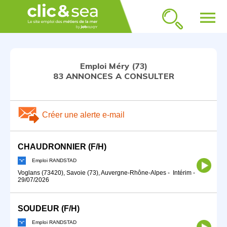
menu
Emploi Méry (73)
83 ANNONCES A CONSULTER
Créer une alerte e-mail
CHAUDRONNIER (F/H)
Emploi RANDSTAD
Voglans (73420), Savoie (73), Auvergne-Rhône-Alpes
-
Intérim
-
29/07/2026
SOUDEUR (F/H)
Emploi RANDSTAD