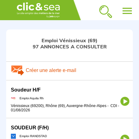
menu
Emploi Vénissieux (69)
97 ANNONCES A CONSULTER
Créer une alerte e-mail
Soudeur H/F
Emploi Aquila Rh
Vénissieux (69200), Rhône (69), Auvergne-Rhône-Alpes
-
CDI
-
01/08/2026
SOUDEUR (F/H)
Emploi RANDSTAD