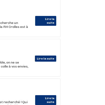
Lire la
recherche un
suite
a RH Crolles est à
Lire la suite
ble, on ne se
colle à vos envies,
Lire la
st recherché ! Qui
suite