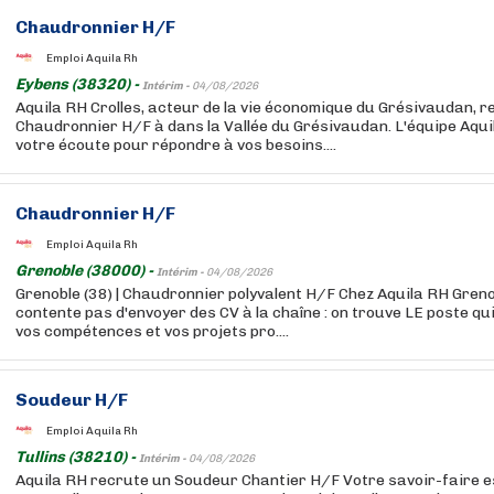
Chaudronnier H/F
Emploi Aquila Rh
Eybens (38320) -
Intérim -
04/08/2026
Aquila RH Crolles, acteur de la vie économique du Grésivaudan, 
Chaudronnier H/F à dans la Vallée du Grésivaudan. L'équipe Aquil
votre écoute pour répondre à vos besoins....
Chaudronnier H/F
Emploi Aquila Rh
Grenoble (38000) -
Intérim -
04/08/2026
Grenoble (38) | Chaudronnier polyvalent H/F Chez Aquila RH Greno
contente pas d'envoyer des CV à la chaîne : on trouve LE poste qui 
vos compétences et vos projets pro....
Soudeur H/F
Emploi Aquila Rh
Tullins (38210) -
Intérim -
04/08/2026
Aquila RH recrute un Soudeur Chantier H/F Votre savoir-faire e