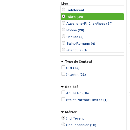
Lieu
Indifférent
Isère (34)
Auvergne-Rhône-Alpes (34)
Rhône (26)
Crolles (4)
Saint-Romans (4)
Grenoble (3)
Pontcharra (3)
Type de Contrat
Domène (2)
CDI (14)
Eybens (2)
Intérim (21)
Fontanil-Cornillon (2)
Gières (2)
Société
Meylan (2)
Aquila Rh (34)
Saint-Martin-d'Hères (2)
Stoldt Partner Limited (1)
Métier
Indifférent
Chaudronnier (18)