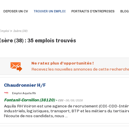
DEPOSER UN CV
TROUVER UN EMPLOI
PORTRAITS D'ENTREPRISES
BLOG
>
Emploi
Isère (38)
Isère (38) : 35 emplois trouvés
Ne ratez plus d'opportunités !
Recevez les nouvelles annonces de cette recherche
Chaudronnier H/F
Emploi Aquila Rh
Fontanil-Cornillon (38120) -
CDI -
06/08/2026
Aquila RH Voiron est une agence de recrutement (CDI-CDD-Intéri
industriels, logistiques, transport, BTP et les métiers du tertiai
l'écoute de nos candidats, nous ...