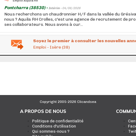
Emploi Aquila Rh
Pontcharra (38530) -
Intérim -
04/08/2026
Nous recherchons un chaudronnier H/F dans la vallée du Grésiv
nous ? Aquila RH Crolles, c'est une agence de recrutement de pro
ses collaborateurs. Nous avons à cur...
Soyez le premier à consulter les nouvelles ann
Emploi - Isère (38)
Copyright 2005-2026 Clicandsea
A PROPOS DE NOUS
COMMUN
Politique de confidentialité
Cen
Conditions d'utilisation
Fac
Qui sommes-nous ?
Twi