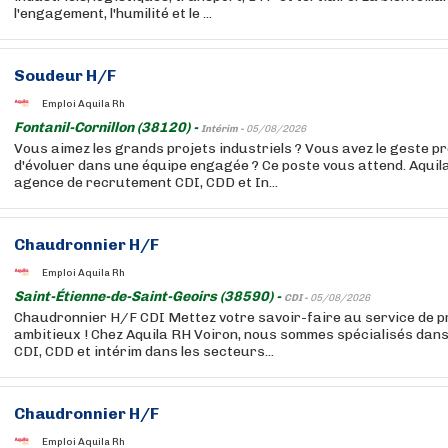
l'engagement, l'humilité et le ...
Soudeur H/F
Emploi Aquila Rh
Fontanil-Cornillon (38120) -
Intérim -
05/08/2026
Vous aimez les grands projets industriels ? Vous avez le geste pré
d'évoluer dans une équipe engagée ? Ce poste vous attend. Aquil
agence de recrutement CDI, CDD et In...
Chaudronnier H/F
Emploi Aquila Rh
Saint-Étienne-de-Saint-Geoirs (38590) -
CDI -
05/08/2026
Chaudronnier H/F CDI Mettez votre savoir-faire au service de pr
ambitieux ! Chez Aquila RH Voiron, nous sommes spécialisés dans
CDI, CDD et intérim dans les secteurs...
Chaudronnier H/F
Emploi Aquila Rh