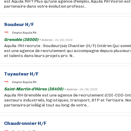
est Aquila RH ? Plus qu'une agence d'emploi, Aquila RH Voiron est
partenaire dans votre évolution professi...
Soudeur H/F
Emploi Aquila Rh
Grenoble (38000) -
Intérim -
04/08/2026
Aquila-RH recrute : Soudeur(se) Chantier (H/F) Intérim Qui som
est une agence de recrutement qui accompagne depuis plusieur
et talents dans leurs projets pro. N...
Tuyauteur H/F
Emploi Aquila Rh
Saint-Martin-d'Hères (38400) -
Intérim -
04/08/2026
Aquila RH Grenoble est une agence de recrutement (CDI-CDD-Inte
secteurs industriels, logistiques, transport, BTP et Tertiaire. 
partenaire privilégié tout au long de votre...
Chaudronnier H/F