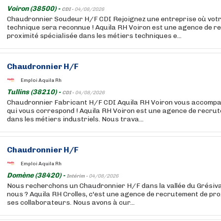
Voiron (38500) -
CDI -
04/08/2026
Chaudronnier Soudeur H/F CDI Rejoignez une entreprise où votr
technique sera reconnue ! Aquila RH Voiron est une agence de r
proximité spécialisée dans les métiers techniques e...
Chaudronnier H/F
Emploi Aquila Rh
Tullins (38210) -
CDI -
04/08/2026
Chaudronnier Fabricant H/F CDI Aquila RH Voiron vous accompa
qui vous correspond ! Aquila RH Voiron est une agence de recru
dans les métiers industriels. Nous trava...
Chaudronnier H/F
Emploi Aquila Rh
Domène (38420) -
Intérim -
04/08/2026
Nous recherchons un Chaudronnier H/F dans la vallée du Grési
nous ? Aquila RH Crolles, c'est une agence de recrutement de pro
ses collaborateurs. Nous avons à cur...