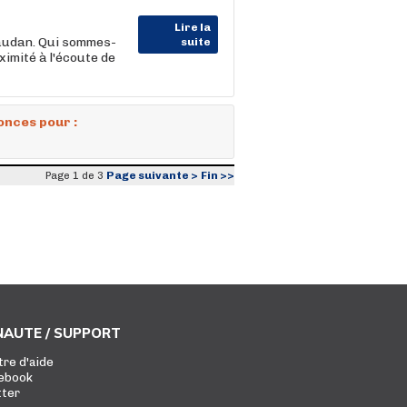
Lire la
audan. Qui sommes-
suite
ximité à l'écoute de
onces pour :
Page suivante >
Fin >>
Page 1 de 3
AUTE / SUPPORT
tre d'aide
ebook
tter