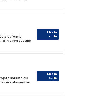
Lire la
cis et l'envie
suite
a RH Voiron est une
Lire la
ojets industriels
suite
 le recrutement en