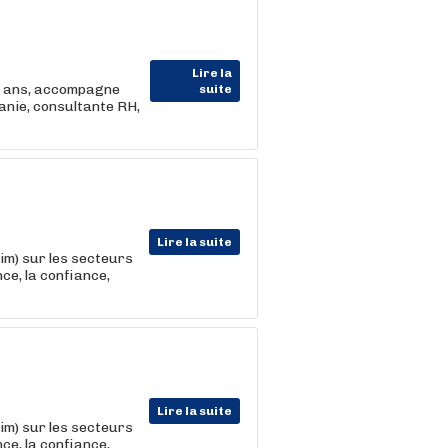
Lire la
 5 ans, accompagne
suite
anie, consultante RH,
Lire la suite
m) sur les secteurs
nce, la confiance,
Lire la suite
m) sur les secteurs
nce, la confiance,