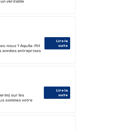
 un véritable
Lire la
mes-nous ? Aquila-RH
suite
s années entreprises
Lire la
rim) sur les
suite
Nous sommes votre