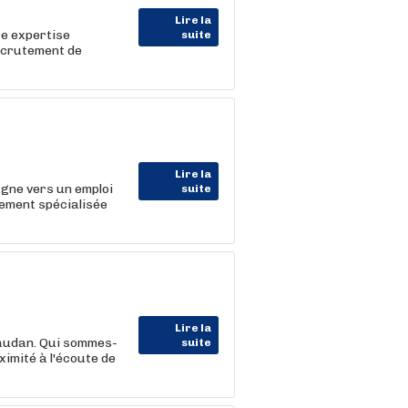
Lire la
e expertise
suite
ecrutement de
Lire la
gne vers un emploi
suite
tement spécialisée
Lire la
vaudan. Qui sommes-
suite
ximité à l'écoute de