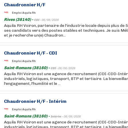
Chaudronnier H/F
Emploi Aquila Rh
Rives (38140) -
CDI -
06/08/2026
Aquila RH Voiron, partenaire de l'industrie locale depuis plus de
ses candidats vers des postes stables et techniques. Je suis Mél
et je recherche un(e) Chaudron...
Chaudronnier H/F - CDI
Emploi Aquila Rh
Saint-Romans (38160) -
CDI -
06/08/2026
Aquila RH Voiron est une agence de recrutement (CDI-CDD-Intéri
industriels, logistiques, transport, BTP et tertiaire. La bienveilla
l'engagement, l'humilité et le ...
Chaudronnier H/F - Intérim
Emploi Aquila Rh
Saint-Romans (38160) -
Intérim -
06/08/2026
Aquila RH Voiron est une agence de recrutement (CDI-CDD-Intéri
industriels, logistiques, transport, BTP et tertiaire. La bienveilla