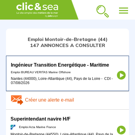
menu
Emploi Montoir-de-Bretagne (44)
147 ANNONCES A CONSULTER
Ingénieur Transition Energétique - Maritime
Emploi BUREAU VERITAS Marine Offshore
Nantes (44000), Loire-Atlantique (44), Pays de la Loire
-
CDI
-
07/08/2026
Créer une alerte e-mail
Superintendant navire H/F
Emploi Acta Marine France
Montoir-de-Bretagne (44550), Loire-Atlantique (44), Pays de la