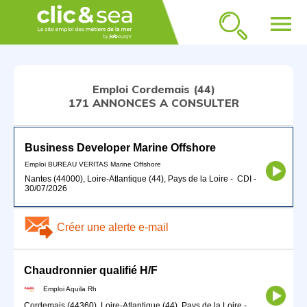
menu
Emploi Cordemais (44)
171 ANNONCES A CONSULTER
Business Developer Marine Offshore
Emploi BUREAU VERITAS Marine Offshore
Nantes (44000), Loire-Atlantique (44), Pays de la Loire
-
CDI
-
30/07/2026
Créer une alerte e-mail
Chaudronnier qualifié H/F
Emploi Aquila Rh
Cordemais (44360), Loire-Atlantique (44), Pays de la Loire
-