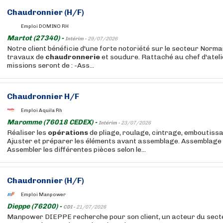
Chaudronnier (H/F)
Emploi DOMINO RH
Martot (27340) -
Intérim -
29/07/2026
Notre client bénéficie d'une forte notoriété sur le secteur Normand
travaux de
chaudronnerie
et soudure. Rattaché au chef d'atelie
missions seront de : -Ass...
Chaudronnier H/F
Emploi Aquila Rh
Maromme (76018 CEDEX) -
Intérim -
23/07/2026
Réaliser les
opérations
de pliage, roulage, cintrage, emboutiss
Ajuster et préparer les éléments avant assemblage. Assemblage
Assembler les différentes pièces selon le...
Chaudronnier (H/F)
Emploi Manpower
Dieppe (76200) -
CDI -
21/07/2026
Manpower DIEPPE recherche pour son client, un acteur du secte