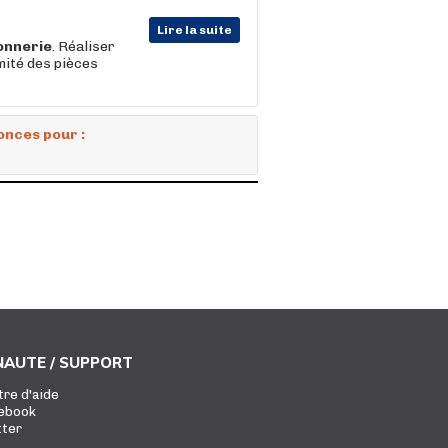
Lire la suite
onnerie
. Réaliser
mité des pièces
onces pour :
AUTE / SUPPORT
tre d'aide
ebook
tter