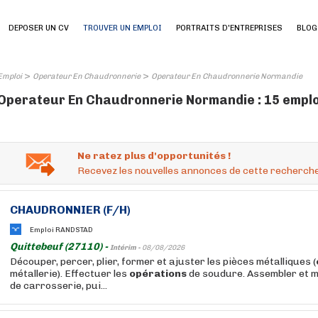
DEPOSER UN CV
TROUVER UN EMPLOI
PORTRAITS D'ENTREPRISES
BLOG
>
>
Emploi
Operateur En Chaudronnerie
Operateur En Chaudronnerie Normandie
Operateur En Chaudronnerie Normandie : 15 emplo
Ne ratez plus d'opportunités !
Recevez les nouvelles annonces de cette recherche
CHAUDRONNIER (F/H)
Emploi RANDSTAD
Quittebeuf (27110) -
Intérim -
08/08/2026
Découper, percer, plier, former et ajuster les pièces métalliques (
métallerie). Effectuer les
opérations
de soudure. Assembler et m
de carrosserie, pui...