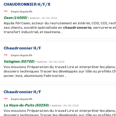
CHAUDRONNIER H/F/X
Emploi Aquila Rh
Caen (14000) -
Intérim -
06/08/2026
Aquila RH Caen, acteur du recrutement en intérim, CDD, CDI, rech
ses clients, société spécialisée en
chaudronnerie
, serrurerie e
transfert industriel, et maintena...
Chaudronnier H/F
Emploi Aquila Rh
Valognes (50700) -
Intérim -
06/08/2026
Vos missions Préparation du travail Lire et interpréter les plans
dossiers techniques Tracer les développés sur tôle ou profilés C
(acier, inox, aluminium) Fabrication ...
Chaudronnier H/F
Emploi Aquila Rh
La Haye-du-Puits (50250) -
Intérim -
06/08/2026
Vos missions Préparation du travail Lire et interpréter les plans
dossiers techniques Tracer les développés sur tôle ou profilés C