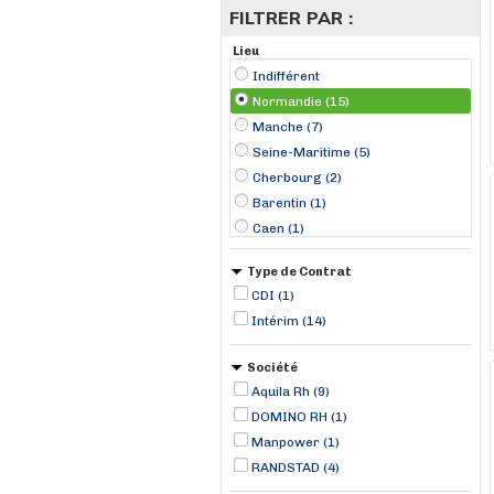
FILTRER PAR :
Lieu
Indifférent
Normandie (15)
Manche (7)
Seine-Maritime (5)
Cherbourg (2)
Barentin (1)
Caen (1)
Cérences (1)
Type de Contrat
Dieppe (1)
CDI (1)
Gonfreville-l'Orcher (1)
Intérim (14)
Granville (1)
La Haye-du-Puits (1)
Société
Le Havre (1)
Aquila Rh (9)
Maromme (1)
DOMINO RH (1)
Manpower (1)
RANDSTAD (4)