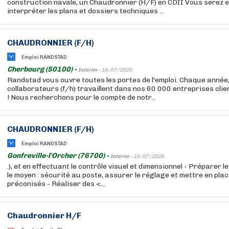
construction navale, un Chaudronnier (H/F) en CDII Vous serez en
interpréter les plans et dossiers techniques ...
CHAUDRONNIER (F/H)
Emploi RANDSTAD
Cherbourg (50100) -
Intérim -
18/07/2026
Randstad vous ouvre toutes les portes de l'emploi. Chaque année
collaborateurs (f/h) travaillent dans nos 60 000 entreprises cli
! Nous recherchons pour le compte de notr...
CHAUDRONNIER (F/H)
Emploi RANDSTAD
Gonfreville-l'Orcher (76700) -
Intérim -
16/07/2026
.), et en effectuant le contrôle visuel et dimensionnel - Préparer le
le moyen : sécurité au poste, assurer le réglage et mettre en plac
préconisés - Réaliser des <...
Chaudronnier H/F