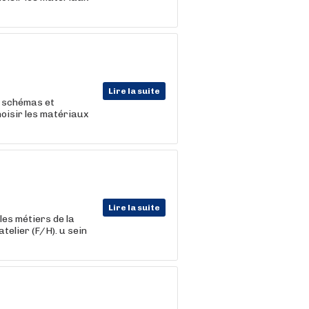
Lire la suite
, schémas et
hoisir les matériaux
Lire la suite
les métiers de la
telier (F/H). u sein