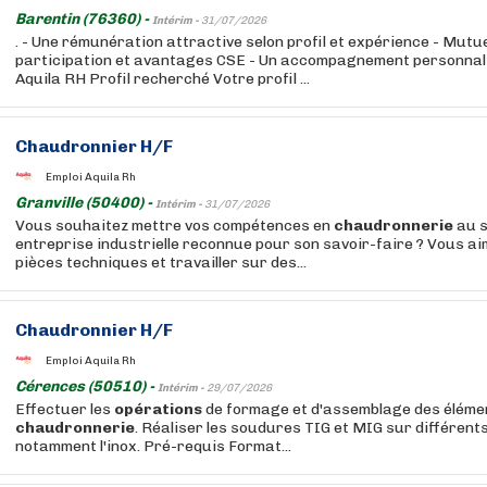
Barentin (76360) -
Intérim -
31/07/2026
. - Une rémunération attractive selon profil et expérience - Mutue
participation et avantages CSE - Un accompagnement personnali
Aquila RH Profil recherché Votre profil ...
Chaudronnier H/F
Emploi Aquila Rh
Granville (50400) -
Intérim -
31/07/2026
Vous souhaitez mettre vos compétences en
chaudronnerie
au s
entreprise industrielle reconnue pour son savoir-faire ? Vous a
pièces techniques et travailler sur des...
Chaudronnier H/F
Emploi Aquila Rh
Cérences (50510) -
Intérim -
29/07/2026
Effectuer les
opérations
de formage et d'assemblage des éléme
chaudronnerie
. Réaliser les soudures TIG et MIG sur différent
notamment l'inox. Pré-requis Format...