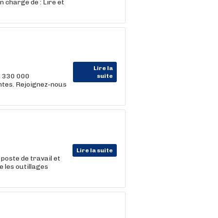
 charge de : Lire et
Lire la
, 330 000
suite
entes. Rejoignez-nous
Lire la suite
 poste de travail et
e les outillages