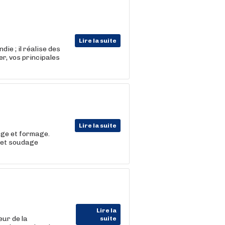
Lire la suite
ie ; il réalise des
r, vos principales
Lire la suite
age et formage.
 et soudage
Lire la
ur de la
suite