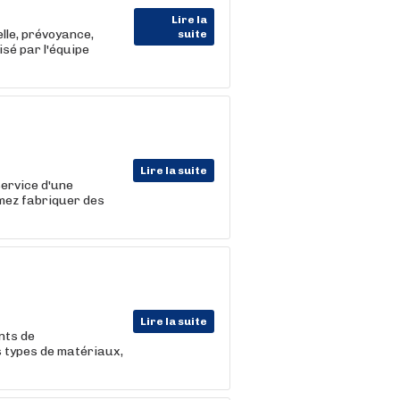
Lire la
lle, prévoyance,
suite
sé par l'équipe
Lire la suite
ervice d'une
imez fabriquer des
Lire la suite
nts de
s types de matériaux,