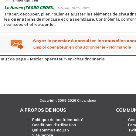
Emploi Aquila Rh
Le Havre (76050 CEDEX) -
Intérim -
10/07/2026
Tracer, découper, plier, rouler et ajuster les éléments de
chaudr
les
opérations
de montage et d'assemblage. Contrôler la confor
réalisées et effectuer le...
Soyez le premier à consulter les nouvelles ann
Emploi operateur en chaudronnerie - Normandie
Haut de page - Métier operateur-en-chaudronnerie
Copyright 2005-2026 Clicandsea
A PROPOS DE NOUS
COMMUN
Politique de confidentialité
Cen
Conditions d'utilisation
Fac
Qui sommes-nous ?
Twi
Site mobile