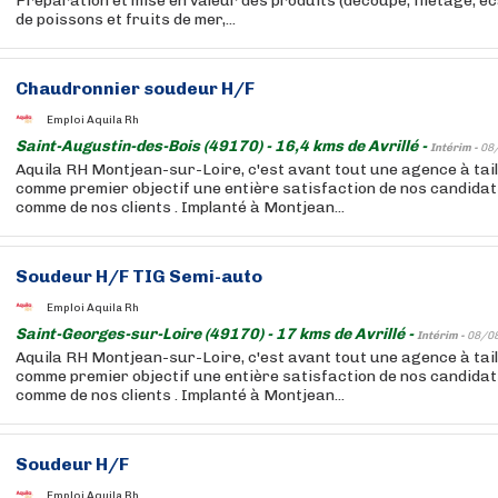
Préparation et mise en valeur des produits (découpe, filetage, éca
de poissons et fruits de mer,...
Chaudronnier soudeur H/F
Emploi Aquila Rh
Saint-Augustin-des-Bois (49170) - 16,4 kms de Avrillé -
Intérim -
08
Aquila RH Montjean-sur-Loire, c'est avant tout une agence à tai
comme premier objectif une entière satisfaction de nos candida
comme de nos clients . Implanté à Montjean...
Soudeur H/F TIG Semi-auto
Emploi Aquila Rh
Saint-Georges-sur-Loire (49170) - 17 kms de Avrillé -
Intérim -
08/0
Aquila RH Montjean-sur-Loire, c'est avant tout une agence à tai
comme premier objectif une entière satisfaction de nos candida
comme de nos clients . Implanté à Montjean...
Soudeur H/F
Emploi Aquila Rh