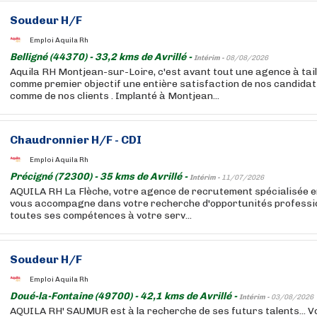
Soudeur H/F
Emploi Aquila Rh
Belligné (44370) - 33,2 kms de Avrillé -
Intérim -
08/08/2026
Aquila RH Montjean-sur-Loire, c'est avant tout une agence à tai
comme premier objectif une entière satisfaction de nos candida
comme de nos clients . Implanté à Montjean...
Chaudronnier H/F - CDI
Emploi Aquila Rh
Précigné (72300) - 35 kms de Avrillé -
Intérim -
11/07/2026
AQUILA RH La Flèche, votre agence de recrutement spécialisée en
vous accompagne dans votre recherche d'opportunités professio
toutes ses compétences à votre serv...
Soudeur H/F
Emploi Aquila Rh
Doué-la-Fontaine (49700) - 42,1 kms de Avrillé -
Intérim -
03/08/2026
AQUILA RH' SAUMUR est à la recherche de ses futurs talents... 