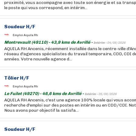
proximité, vous accompagne avec toute son énergie et sa trans
le poste qui vous correspond, en intérim...
Soudeur H/F
Emploi Aquila Rh
Montrevault (49110) - 43,9 kms de Avrillé -
Intérim -
04/08/2026
AQUILA RH Ancenis, récemment installée dans le centre-ville d'Anc
réseau d'agences spécialistes du travail temporaire, CDD, CDI 
années. Votre nouvelle agence d...
Tôlier H/F
Emploi Aquila Rh
Le Fuilet (49270) - 46,6 kms de Avrillé -
Intérim -
05/08/2026
AQUILA RH Ancenis, c'est une agence 100% locale qui vous acc
recherche d'emploi sur des postes en intérim ou en CDD/CDI. Notr
Nous avons pour objectif la satisfa...
Soudeur H/F