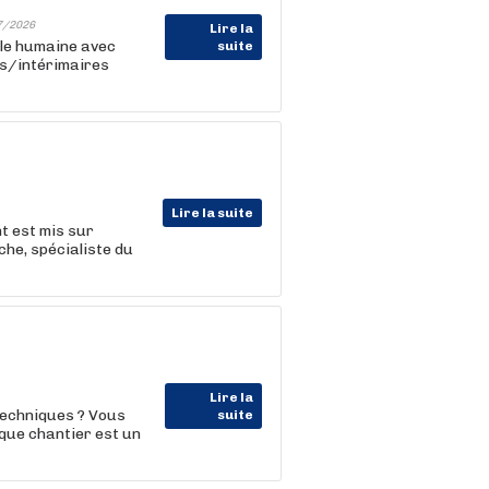
7/2026
Lire la
lle humaine avec
suite
ts/intérimaires
Lire la suite
t est mis sur
che, spécialiste du
Lire la
techniques ? Vous
suite
que chantier est un