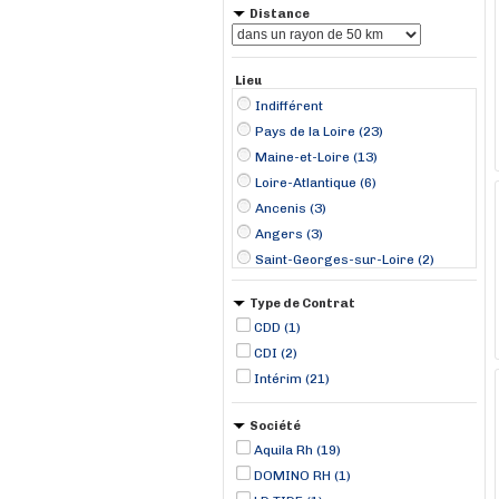
Distance
Lieu
Indifférent
Pays de la Loire (23)
Maine-et-Loire (13)
Loire-Atlantique (6)
Ancenis (3)
Angers (3)
Saint-Georges-sur-Loire (2)
Saint-Mars-la-Jaille (2)
Type de Contrat
Saumur (2)
CDD (1)
Belligné (1)
CDI (2)
Chemillé-Melay (1)
Intérim (21)
Doué-la-Fontaine (1)
Durtal (1)
Société
La Flèche (1)
Aquila Rh (19)
DOMINO RH (1)