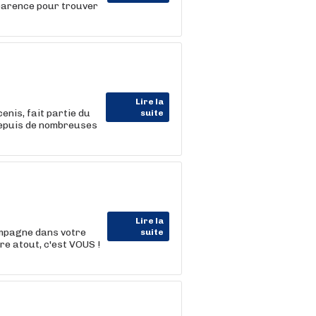
parence pour trouver
Lire la
enis, fait partie du
suite
depuis de nombreuses
Lire la
ompagne dans votre
suite
e atout, c'est VOUS !