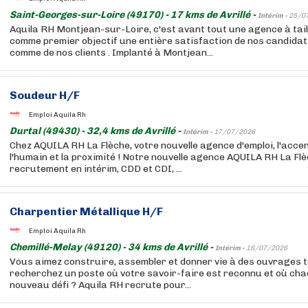
Saint-Georges-sur-Loire (49170) - 17 kms de Avrillé -
Intérim -
25/0
Aquila RH Montjean-sur-Loire, c'est avant tout une agence à tai
comme premier objectif une entière satisfaction de nos candida
comme de nos clients . Implanté à Montjean...
Soudeur H/F
Emploi Aquila Rh
Durtal (49430) - 32,4 kms de Avrillé -
Intérim -
17/07/2026
Chez AQUILA RH La Flèche, votre nouvelle agence d'emploi, l'accen
l'humain et la proximité ! Notre nouvelle agence AQUILA RH La Flè
recrutement en intérim, CDD et CDI, ...
Charpentier Métallique H/F
Emploi Aquila Rh
Chemillé-Melay (49120) - 34 kms de Avrillé -
Intérim -
16/07/2026
Vous aimez construire, assembler et donner vie à des ouvrages 
recherchez un poste où votre savoir-faire est reconnu et où cha
nouveau défi ? Aquila RH recrute pour...