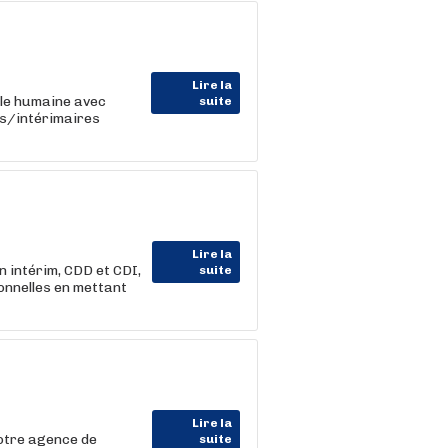
Lire la
lle humaine avec
suite
ts/intérimaires
Lire la
 intérim, CDD et CDI,
suite
nnelles en mettant
Lire la
Votre agence de
suite