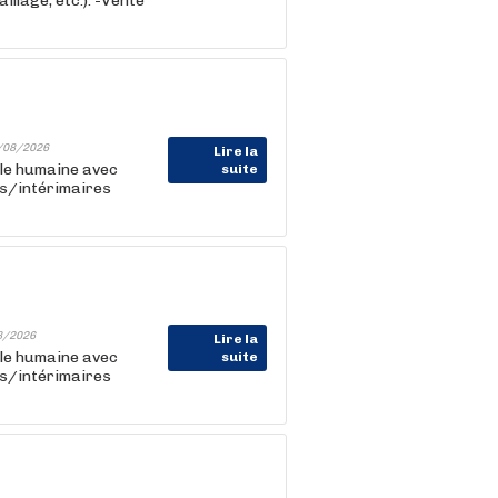
illage, etc.). -Vente
/08/2026
Lire la
lle humaine avec
suite
ts/intérimaires
8/2026
Lire la
lle humaine avec
suite
ts/intérimaires