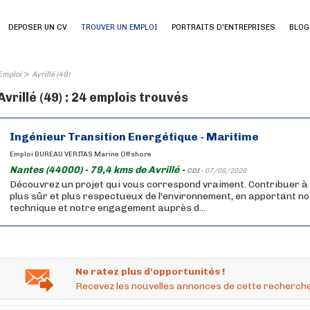
DEPOSER UN CV
TROUVER UN EMPLOI
PORTRAITS D'ENTREPRISES
BLOG
>
Emploi
Avrillé (49)
Avrillé (49) : 24 emplois trouvés
Ingénieur Transition Energétique - Maritime
Emploi BUREAU VERITAS Marine Offshore
Nantes (44000) - 79,4 kms de Avrillé -
CDI -
07/08/2026
Découvrez un projet qui vous correspond vraiment. Contribuer à
plus sûr et plus respectueux de l'environnement, en apportant no
technique et notre engagement auprès d...
Ne ratez plus d'opportunités !
Recevez les nouvelles annonces de cette recherche