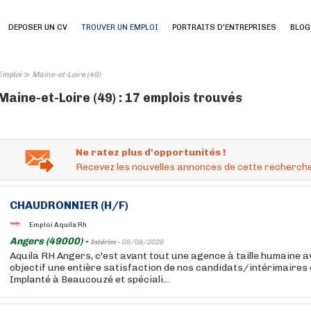
DEPOSER UN CV
TROUVER UN EMPLOI
PORTRAITS D'ENTREPRISES
BLOG
>
Emploi
Maine-et-Loire (49)
Maine-et-Loire (49) : 17 emplois trouvés
Ne ratez plus d'opportunités !
Recevez les nouvelles annonces de cette recherche
CHAUDRONNIER (H/F)
Emploi Aquila Rh
Angers (49000) -
Intérim -
08/08/2026
Aquila RH Angers, c'est avant tout une agence à taille humaine
objectif une entière satisfaction de nos candidats/intérimaires 
Implanté à Beaucouzé et spéciali...