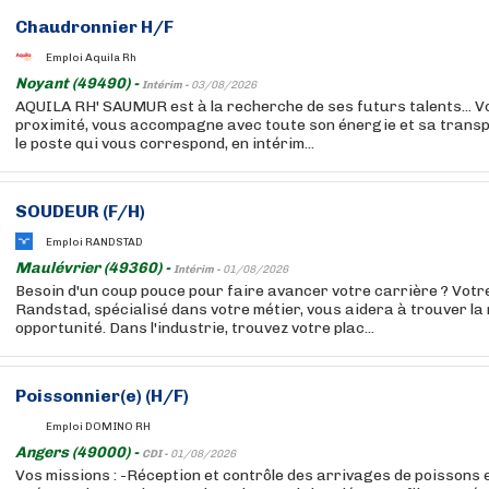
Chaudronnier H/F
Emploi Aquila Rh
Noyant (49490) -
Intérim -
03/08/2026
AQUILA RH' SAUMUR est à la recherche de ses futurs talents... 
proximité, vous accompagne avec toute son énergie et sa trans
le poste qui vous correspond, en intérim...
SOUDEUR (F/H)
Emploi RANDSTAD
Maulévrier (49360) -
Intérim -
01/08/2026
Besoin d'un coup pouce pour faire avancer votre carrière ? Votr
Randstad, spécialisé dans votre métier, vous aidera à trouver la 
opportunité. Dans l'industrie, trouvez votre plac...
Poissonnier(e) (H/F)
Emploi DOMINO RH
Angers (49000) -
CDI -
01/08/2026
Vos missions : -Réception et contrôle des arrivages de poissons et