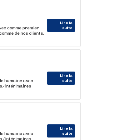
Lire la
 avec comme premier
suite
comme de nos clients.
Lire la
lle humaine avec
suite
ts/intérimaires
Lire la
lle humaine avec
suite
ts/intérimaires