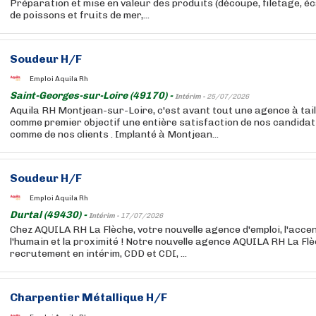
Préparation et mise en valeur des produits (découpe, filetage, éca
de poissons et fruits de mer,...
Soudeur H/F
Emploi Aquila Rh
Saint-Georges-sur-Loire (49170) -
Intérim -
25/07/2026
Aquila RH Montjean-sur-Loire, c'est avant tout une agence à tai
comme premier objectif une entière satisfaction de nos candida
comme de nos clients . Implanté à Montjean...
Soudeur H/F
Emploi Aquila Rh
Durtal (49430) -
Intérim -
17/07/2026
Chez AQUILA RH La Flèche, votre nouvelle agence d'emploi, l'accen
l'humain et la proximité ! Notre nouvelle agence AQUILA RH La Flè
recrutement en intérim, CDD et CDI, ...
Charpentier Métallique H/F