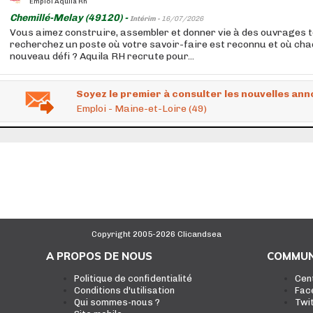
Emploi Aquila Rh
Chemillé-Melay (49120) -
Intérim -
16/07/2026
Vous aimez construire, assembler et donner vie à des ouvrages 
recherchez un poste où votre savoir-faire est reconnu et où cha
nouveau défi ? Aquila RH recrute pour...
Soyez le premier à consulter les nouvelles ann
Emploi - Maine-et-Loire (49)
Copyright 2005-2026 Clicandsea
A PROPOS DE NOUS
COMMUN
Politique de confidentialité
Cen
Conditions d'utilisation
Fac
Qui sommes-nous ?
Twi