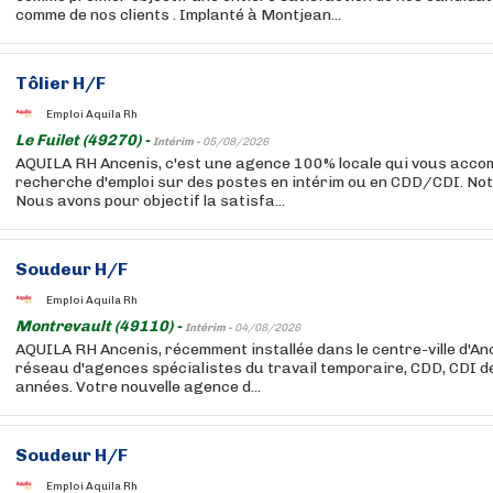
comme de nos clients . Implanté à Montjean...
Tôlier H/F
Emploi Aquila Rh
Le Fuilet (49270) -
Intérim -
05/08/2026
AQUILA RH Ancenis, c'est une agence 100% locale qui vous acc
recherche d'emploi sur des postes en intérim ou en CDD/CDI. Notr
Nous avons pour objectif la satisfa...
Soudeur H/F
Emploi Aquila Rh
Montrevault (49110) -
Intérim -
04/08/2026
AQUILA RH Ancenis, récemment installée dans le centre-ville d'Anc
réseau d'agences spécialistes du travail temporaire, CDD, CDI 
années. Votre nouvelle agence d...
Soudeur H/F
Emploi Aquila Rh