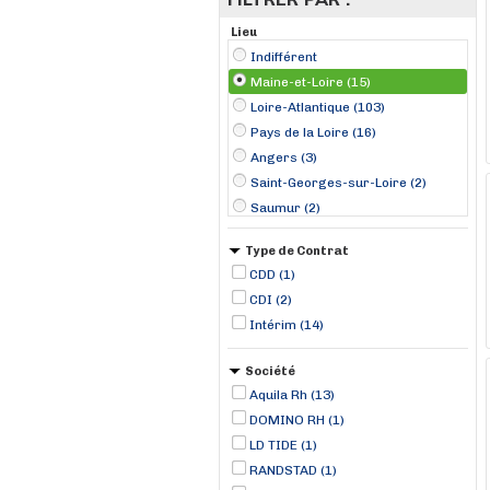
Lieu
Indifférent
Maine-et-Loire (15)
Loire-Atlantique (103)
Pays de la Loire (16)
Angers (3)
Saint-Georges-sur-Loire (2)
Saumur (2)
Chemillé-Melay (1)
Type de Contrat
Doué-la-Fontaine (1)
CDD (1)
Durtal (1)
CDI (2)
Le Fuilet (1)
Intérim (14)
Maulévrier (1)
Montrevault (1)
Société
Noyant (1)
Aquila Rh (13)
DOMINO RH (1)
LD TIDE (1)
RANDSTAD (1)