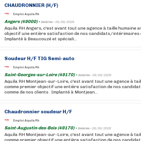
CHAUDRONNIER (H/F)
Emploi Aquila Rh
Angers (49000) -
Intérim -
08/08/2026
Aquila RH Angers, c'est avant tout une agence à taille humaine
objectif une entière satisfaction de nos candidats/intérimaires 
Implanté à Beaucouzé et spéciali...
Soudeur H/F TIG Semi-auto
Emploi Aquila Rh
Saint-Georges-sur-Loire (49170) -
Intérim -
08/08/2026
Aquila RH Montjean-sur-Loire, c'est avant tout une agence à tai
comme premier objectif une entière satisfaction de nos candida
comme de nos clients . Implanté à Montjean...
Chaudronnier soudeur H/F
Emploi Aquila Rh
Saint-Augustin-des-Bois (49170) -
Intérim -
08/08/2026
Aquila RH Montjean-sur-Loire, c'est avant tout une agence à tai
comme premier objectif une entière satisfaction de nos candida