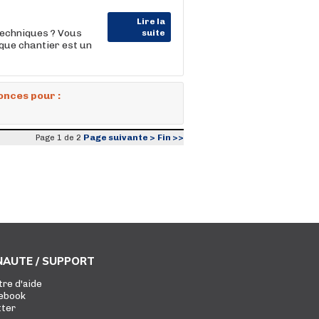
Lire la
techniques ? Vous
suite
que chantier est un
onces pour :
Page suivante >
Fin >>
Page 1 de 2
AUTE / SUPPORT
tre d'aide
ebook
tter