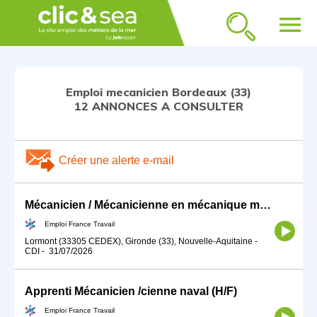
menu
Emploi mecanicien Bordeaux (33)
12 ANNONCES A CONSULTER
Créer une alerte e-mail
Mécanicien / Mécanicienne en mécanique marine ou navale (H/F)
Emploi France Travail
Lormont (33305 CEDEX), Gironde (33), Nouvelle-Aquitaine
-
CDI
-
31/07/2026
Apprenti Mécanicien /cienne naval (H/F)
Emploi France Travail