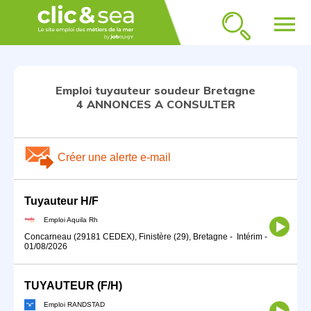
menu
Emploi tuyauteur soudeur Bretagne
4 ANNONCES A CONSULTER
Créer une alerte e-mail
Tuyauteur H/F
Emploi Aquila Rh
Concarneau (29181 CEDEX), Finistère (29), Bretagne
-
Intérim
-
01/08/2026
TUYAUTEUR (F/H)
Emploi RANDSTAD