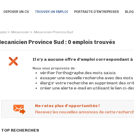
DEPOSER UN CV
TROUVER UN EMPLOI
PORTRAITS D'ENTREPRISES
BLOG
>
>
ploi
Mecanicien
Mecanicien Province Sud
ecanicien Province Sud : 0 emplois trouvés
Il n'y a aucune offre d'emploi correspondant 
Nous vous proposons de :
vérifier l'orthographe des mots saisis
essayer une nouvelle recherche avec des mots
élargir votre recherche en supprimant des cri
créer une alerte e-mail en utilisant le lien ci-d
Ne ratez plus d'opportunités !
Recevez les nouvelles annonces de cette recherch
TOP RECHERCHES