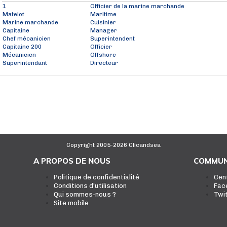
1
Officier de la marine marchande
Matelot
Maritime
Marine marchande
Cuisinier
Capitaine
Manager
Chef mécanicien
Superintendent
Capitaine 200
Officier
Mécanicien
Offshore
Superintendant
Directeur
Copyright 2005-2026 Clicandsea
A PROPOS DE NOUS
COMMUN
Politique de confidentialité
Cen
Conditions d'utilisation
Fac
Qui sommes-nous ?
Twi
Site mobile