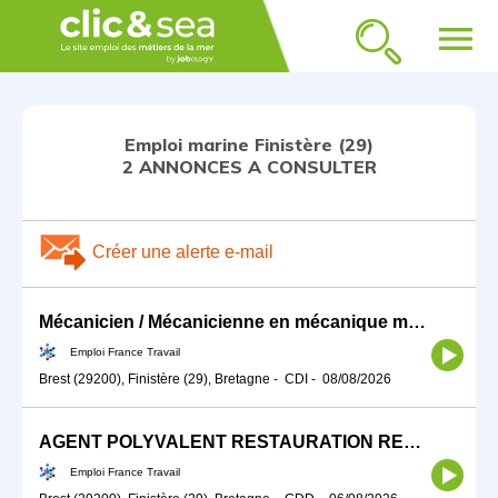
menu
Emploi marine Finistère (29)
2 ANNONCES A CONSULTER
Créer une alerte e-mail
Mécanicien / Mécanicienne en mécanique marine ou navale (H/F)
Emploi France Travail
Brest (29200), Finistère (29), Bretagne
-
CDI
-
08/08/2026
AGENT POLYVALENT RESTAURATION RESERVISTE MARINE NATIONALE (H/F)
Emploi France Travail