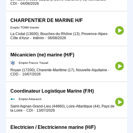
CDI
-
04/08/2026
CHARPENTIER DE MARINE H/F
Emploi TOMA Interim
La Ciotat (13600), Bouches-du-Rhône (13), Provence-Alpes-
Côte d'Azur
-
Intérim
-
06/08/2026
Mécanicien (ne) marine (H/F)
Emploi France Travail
Royan (17200), Charente-Maritime (17), Nouvelle-Aquitaine
-
CDD
-
10/07/2026
Coordinateur Logistique Marine (F/H)
Emploi Adsearch
Saint-Aignan-Grand-Lieu (44860), Loire-Atlantique (44), Pays de
la Loire
-
CDI
-
13/07/2026
Electricien / Electricienne marine (H/F)