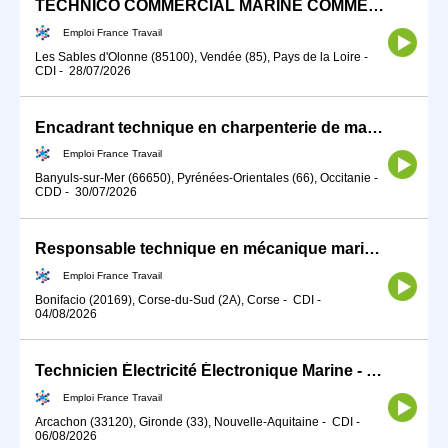
TECHNICO COMMERCIAL MARINE COMMERCIALE (H/F)
Emploi France Travail
Les Sables d'Olonne (85100), Vendée (85), Pays de la Loire
-
CDI
-
28/07/2026
Encadrant technique en charpenterie de marine (H/F)
Emploi France Travail
Banyuls-sur-Mer (66650), Pyrénées-Orientales (66), Occitanie
-
CDD
-
30/07/2026
Responsable technique en mécanique marine (H/F)
Emploi France Travail
Bonifacio (20169), Corse-du-Sud (2A), Corse
-
CDI
-
04/08/2026
Technicien Électricité Électronique Marine - ElectroBoat (H/F)
Emploi France Travail
Arcachon (33120), Gironde (33), Nouvelle-Aquitaine
-
CDI
-
06/08/2026