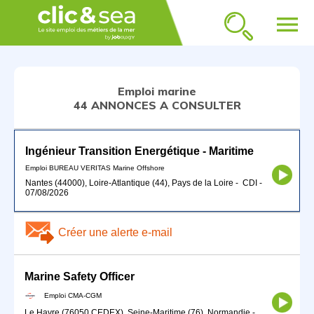
menu
Emploi marine
44 ANNONCES A CONSULTER
Ingénieur Transition Energétique - Maritime
Emploi BUREAU VERITAS Marine Offshore
Nantes (44000), Loire-Atlantique (44), Pays de la Loire
-
CDI
-
07/08/2026
Créer une alerte e-mail
Marine Safety Officer
Emploi CMA-CGM
Le Havre (76050 CEDEX), Seine-Maritime (76), Normandie
-