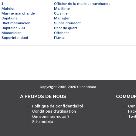
1
Officier de la marine marchande
Matelot
Maritime
Marine marchande
Cuisinier
Capitaine
Manager
Chef mécanicien
Superintendent
Capitaine 200
Chef de quart
Mécanicien
Offshore
Superintendant
Fluvial
Copyright 2005-2026 Clicandsea
A PROPOS DE NOUS
COMMUN
Politique de confidentialité
Cen
Conditions d'utilisation
Fac
Qui sommes-nous ?
Twi
Site mobile