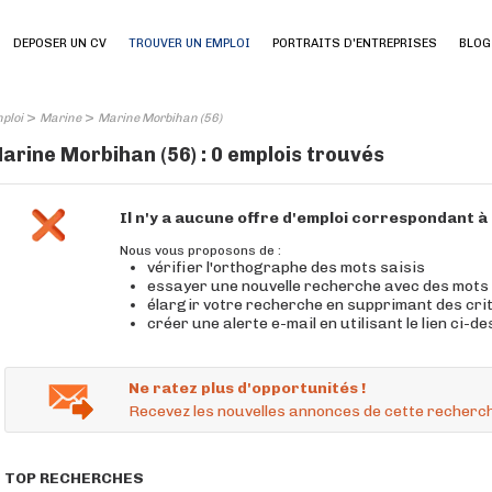
DEPOSER UN CV
TROUVER UN EMPLOI
PORTRAITS D'ENTREPRISES
BLOG
>
>
ploi
Marine
Marine Morbihan (56)
arine Morbihan (56) : 0 emplois trouvés
Il n'y a aucune offre d'emploi correspondant 
Nous vous proposons de :
vérifier l'orthographe des mots saisis
essayer une nouvelle recherche avec des mots
élargir votre recherche en supprimant des cri
créer une alerte e-mail en utilisant le lien ci-d
Ne ratez plus d'opportunités !
Recevez les nouvelles annonces de cette recherch
TOP RECHERCHES