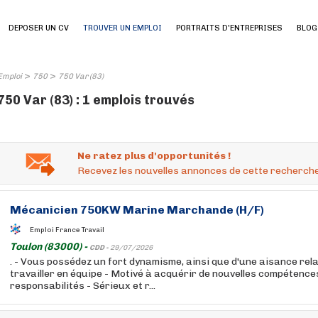
DEPOSER UN CV
TROUVER UN EMPLOI
PORTRAITS D'ENTREPRISES
BLOG
>
>
Emploi
750
750 Var (83)
750 Var (83) : 1 emplois trouvés
Ne ratez plus d'opportunités !
Recevez les nouvelles annonces de cette recherche
Mécanicien
750
KW Marine Marchande (H/F)
Emploi France Travail
Toulon (83000) -
CDD -
29/07/2026
. - Vous possédez un fort dynamisme, ainsi que d'une aisance rela
travailler en équipe - Motivé à acquérir de nouvelles compétences
responsabilités - Sérieux et r...