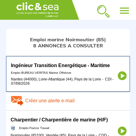
menu
Emploi marine Noirmoutier (85)
8 ANNONCES A CONSULTER
Ingénieur Transition Energétique - Maritime
Emploi BUREAU VERITAS Marine Offshore
Nantes (44000), Loire-Atlantique (44), Pays de la Loire
-
CDI
-
07/08/2026
Créer une alerte e-mail
Charpentier / Charpentière de marine (H/F)
Emploi France Travail
Noirmoutier (85330), Vendée (85), Pays de la Loire
-
CDD
-