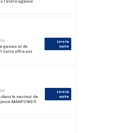
us ! Votre agence
026
Lire la
e gaines et de
suite
? Cette offre est
026
Lire la
 dans le secteur de
suite
re agence MANPOWER