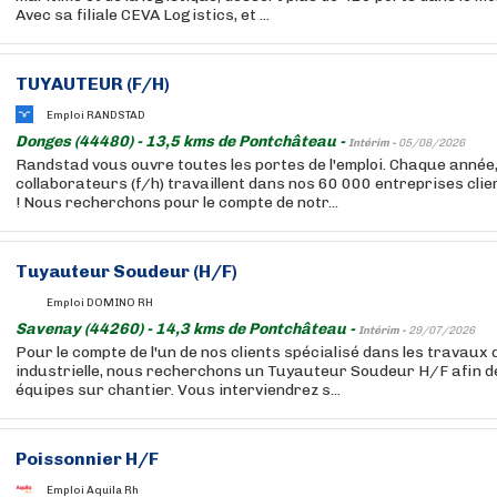
Avec sa filiale CEVA Logistics, et ...
TUYAUTEUR (F/H)
Emploi RANDSTAD
Donges (44480) - 13,5 kms de Pontchâteau -
Intérim -
05/08/2026
Randstad vous ouvre toutes les portes de l'emploi. Chaque année
collaborateurs (f/h) travaillent dans nos 60 000 entreprises cli
! Nous recherchons pour le compte de notr...
Tuyauteur Soudeur (H/F)
Emploi DOMINO RH
Savenay (44260) - 14,3 kms de Pontchâteau -
Intérim -
29/07/2026
Pour le compte de l'un de nos clients spécialisé dans les travaux
industrielle, nous recherchons un Tuyauteur Soudeur H/F afin d
équipes sur chantier. Vous interviendrez s...
Poissonnier H/F
Emploi Aquila Rh