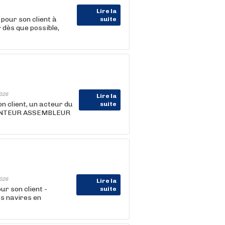
Lire la
pour son client à
suite
dès que possible,
026
Lire la
client, un acteur du
suite
 MONTEUR ASSEMBLEUR
026
Lire la
 son client -
suite
es navires en