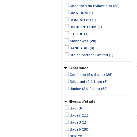
Chantiers de l'Atlantique (52)
CMA-CGM (1)
DOMINO RH (1)
JUBIL INTERIM (1)
LD TIDE (1)
Manpower (20)
RANDSTAD (6)
Stoldt Partner Limited (1)
Expérience
Confirmé (5 à 9 ans) (26)
Débutant (0 à 1 an) (8)
Junior (2 à 4 ans) (52)
Niveau d'étude
Bac (3)
Bac+2 (11)
Bac+3 (1)
Bac+5 (20)
BEP (2)