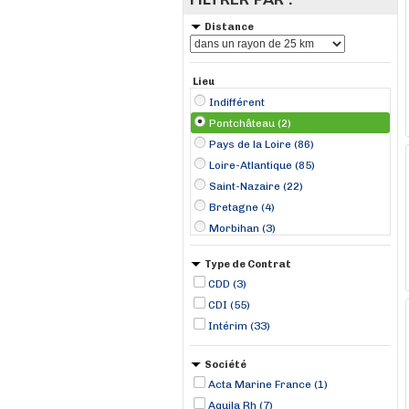
Distance
Lieu
Indifférent
Pontchâteau (2)
Pays de la Loire (86)
Loire-Atlantique (85)
Saint-Nazaire (22)
Bretagne (4)
Morbihan (3)
Arzal (2)
Type de Contrat
Cordemais (2)
CDD (3)
Montoir-de-Bretagne (2)
CDI (55)
Donges (1)
Intérim (33)
Marzan (1)
Paimbuf (1)
Société
Redon (1)
Acta Marine France (1)
Saint-Brévin-les-Pins (1)
Aquila Rh (7)