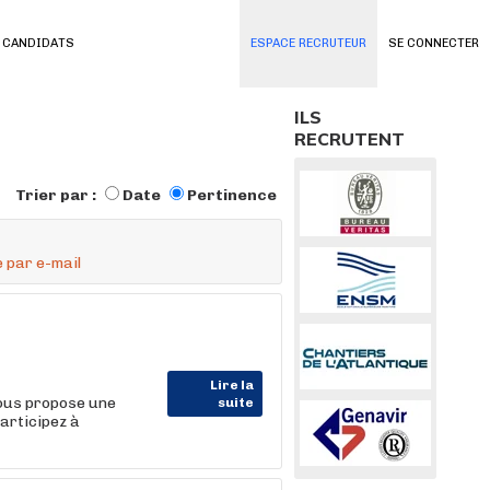
 CANDIDATS
ESPACE RECRUTEUR
SE CONNECTER
ILS
RECRUTENT
Trier par :
Date
Pertinence
 par e-mail
Lire la
vous propose une
suite
articipez à