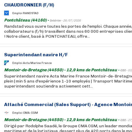
CHAUDRONNIER (F/H)
Emploi RANDSTAD
Pontchâteau (44160) -
Intérim -
28/07/2026
Randstad vous ouvre toutes les portes de l'emploi. Chaque année
collaborateurs (f/h) travaillent dans nos 60 000 entreprises cli
! Notre client, basé à PONTCHATEAU, offre...
Superintendant navire H/F
Emploi Acta Marine France
Montoir-de-Bretagne (44550) - 12,9 kms de Pontchâteau -
CDI -
03
Superintendant navire Acta Marine France Montoir-de-Bretagne
plein | min 5 ans d'expérience 1-10 employés | Transport Marit
superintendant soutiendra activement cett...
Attaché Commercial (Sales Support) - Agence Montoi
Emploi CMA-CGM
Montoir-de-Bretagne (44550) - 12,9 kms de Pontchâteau -
CDI -
27
Dirigé par Rodolphe Saadé, le Groupe CMA CGM, un leader mondia
maritime et de la logistique, dessert plus de 420 ports dans le m