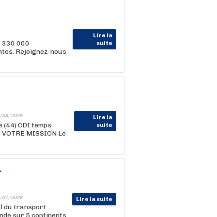
Lire la
, 330 000
suite
entes. Rejoignez-nous
/08/2026
Lire la
 (44) CDI temps
suite
ime VOTRE MISSION Le
r
/07/2026
Lire la suite
l du transport
onde sur 5 continents.