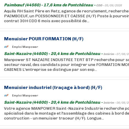
Paimbœuf (44560) - 17,6 kms de Pontchâteau -
CDD -
05/08/2026
Aquila RH Saint Père en Retz, agence de recrutement, recherche 
PAIMBOEUF, un POISSONNIER ET CAISSE (H/F) Poste à pourvoir 
contrat 30H CDD 6 mois avec possibilité de...
Menuisier POUR FORMATION (H/F)
Emploi Manpower
Saint-Nazaire (44600) - 20,4 kms de Pontchâteau -
Intérim -
07/08/2
Manpower ST NAZAIRE INDUSTRIE TERT BTP recherche pour son 
secteur naval, des candidats pour integrer une FORMATION
CABINES L'entreprise se distingue par son exp...
Menuisier industriel (traçage à bord) (H/F)
Emploi Manpower
Saint-Nazaire (44600) - 20,4 kms de Pontchâteau -
Intérim -
06/08/2
Votre agence MANPOWER Saint-Nazaire Industrie recherche pour
spécialisé dans le montage et l'assemblage des cabines à bord d
construction - un menuisier traceur (H/F). Longue...