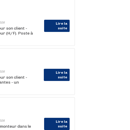
026
Lire la
 son client -
suite
eur (H/F). Poste à
026
Lire la
 son client -
suite
antes - un
026
Lire la
 monteur dans le
suite