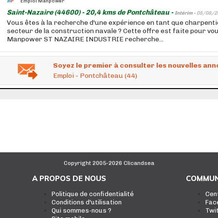
Emploi Manpower
Saint-Nazaire (44600) - 20,4 kms de Pontchâteau -
Intérim -
05/08/2
Vous êtes à la recherche d'une expérience en tant que charpentie
secteur de la construction navale ? Cette offre est faite pour vo
Manpower ST NAZAIRE INDUSTRIE recherche...
Soyez le premier à consulter les nouvelles ann
Emploi - Pontchâteau (44)
Copyright 2005-2026 Clicandsea
A PROPOS DE NOUS
COMMUN
Politique de confidentialité
Cen
Conditions d'utilisation
Fac
Qui sommes-nous ?
Twi