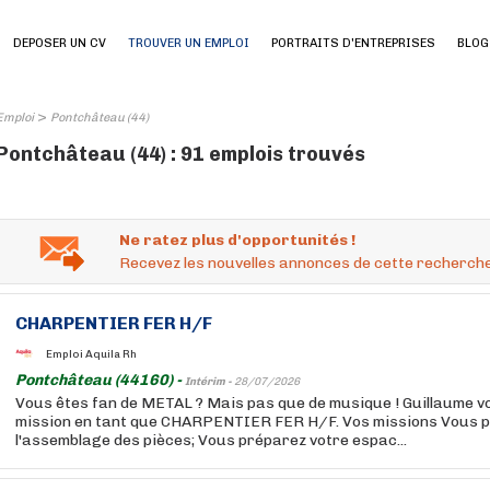
DEPOSER UN CV
TROUVER UN EMPLOI
PORTRAITS D'ENTREPRISES
BLOG
>
Emploi
Pontchâteau (44)
Pontchâteau (44) : 91 emplois trouvés
Ne ratez plus d'opportunités !
Recevez les nouvelles annonces de cette recherche
CHARPENTIER FER H/F
Emploi Aquila Rh
Pontchâteau (44160) -
Intérim -
28/07/2026
Vous êtes fan de METAL ? Mais pas que de musique ! Guillaume 
mission en tant que CHARPENTIER FER H/F. Vos missions Vous p
l'assemblage des pièces; Vous préparez votre espac...