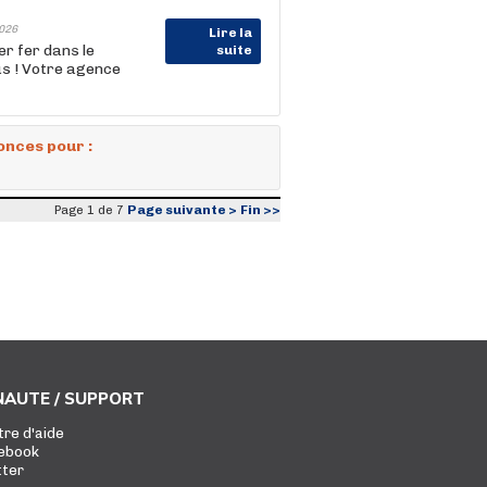
026
Lire la
r fer dans le
suite
us ! Votre agence
onces pour :
Page suivante >
Fin >>
Page 1 de 7
AUTE / SUPPORT
tre d'aide
ebook
tter