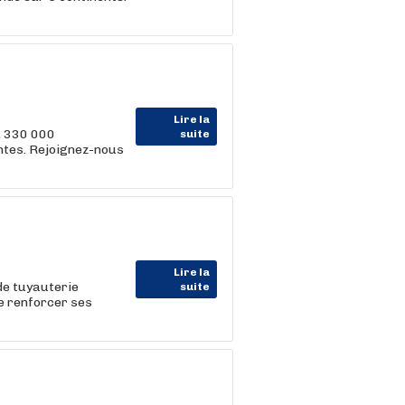
Lire la
, 330 000
suite
entes. Rejoignez-nous
Lire la
 de tuyauterie
suite
e renforcer ses