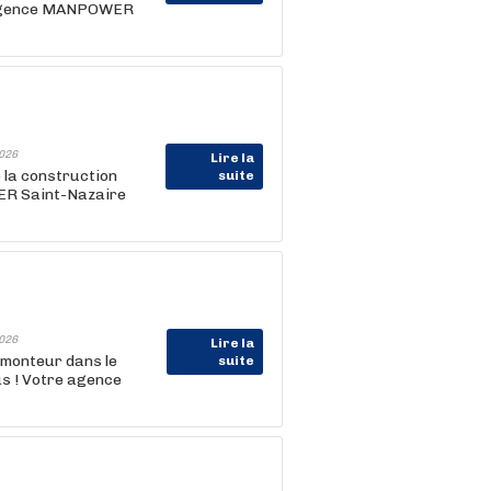
re agence MANPOWER
026
Lire la
e la construction
suite
WER Saint-Nazaire
026
Lire la
 monteur dans le
suite
us ! Votre agence