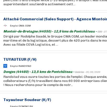
plein | min 5 ans d'expérience 1-10 employés | Transport Marit
superintendant soutiendra activement cett...
Attaché Commercial (Sales Support) - Agence Montoi
Emploi CMA-CGM
Montoir-de-Bretagne (44550) - 12,9 kms de Pontchâteau -
CDI -
27
Dirigé par Rodolphe Saadé, le Groupe CMA CGM, un leader mondia
maritime et de la logistique, dessert plus de 420 ports dans le m
Avec sa filiale CEVA Logistics, et ...
TUYAUTEUR (F/H)
Emploi RANDSTAD
Donges (44480) - 13,5 kms de Pontchâteau -
Intérim -
05/08/2026
Randstad vous ouvre toutes les portes de l'emploi. Chaque année
collaborateurs (f/h) travaillent dans nos 60 000 entreprises cli
! Nous recherchons pour le compte de notr...
Tuyauteur Soudeur (H/F)
Emploi DOMINO RH