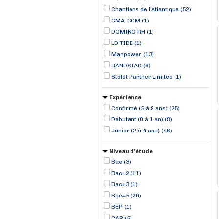
Chantiers de l'Atlantique (52)
CMA-CGM (1)
DOMINO RH (1)
LD TIDE (1)
Manpower (13)
RANDSTAD (6)
Stoldt Partner Limited (1)
Expérience
Confirmé (5 à 9 ans) (25)
Débutant (0 à 1 an) (8)
Junior (2 à 4 ans) (46)
Niveau d'étude
Bac (3)
Bac+2 (11)
Bac+3 (1)
Bac+5 (20)
BEP (1)
CAP (5)