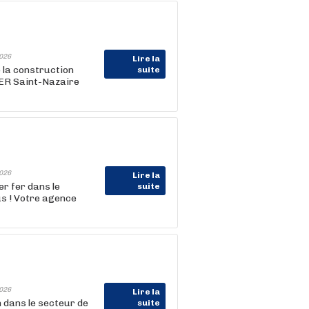
026
Lire la
e la construction
suite
WER Saint-Nazaire
026
Lire la
r fer dans le
suite
us ! Votre agence
026
Lire la
 dans le secteur de
suite