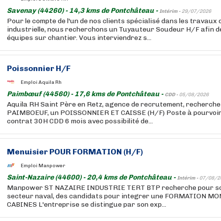
Savenay (44260) - 14,3 kms de Pontchâteau -
Intérim -
29/07/2026
Pour le compte de l'un de nos clients spécialisé dans les travaux
industrielle, nous recherchons un Tuyauteur Soudeur H/F afin d
équipes sur chantier. Vous interviendrez s...
Poissonnier H/F
Emploi Aquila Rh
Paimbœuf (44560) - 17,6 kms de Pontchâteau -
CDD -
05/08/2026
Aquila RH Saint Père en Retz, agence de recrutement, recherche 
PAIMBOEUF, un POISSONNIER ET CAISSE (H/F) Poste à pourvoir 
contrat 30H CDD 6 mois avec possibilité de...
Menuisier POUR FORMATION (H/F)
Emploi Manpower
Saint-Nazaire (44600) - 20,4 kms de Pontchâteau -
Intérim -
07/08/2
Manpower ST NAZAIRE INDUSTRIE TERT BTP recherche pour son 
secteur naval, des candidats pour integrer une FORMATION
CABINES L'entreprise se distingue par son exp...