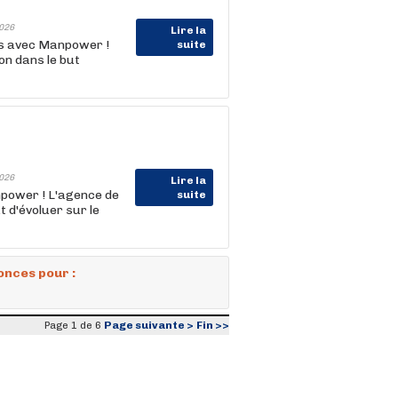
026
Lire la
us avec Manpower !
suite
n dans le but
026
Lire la
power ! L'agence de
suite
 d'évoluer sur le
onces pour :
Page suivante >
Fin >>
Page 1 de 6