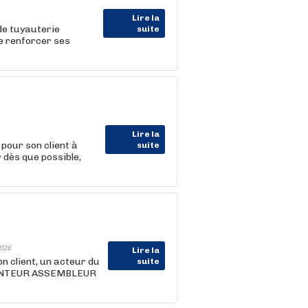
Lire la
 de tuyauterie
suite
e renforcer ses
Lire la
pour son client à
suite
dès que possible,
026
Lire la
client, un acteur du
suite
 MONTEUR ASSEMBLEUR