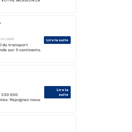
ime VOTRE MISSION Le
r
/07/2026
Lire la suite
l du transport
onde sur 5 continents.
Lire la
, 330 000
suite
entes. Rejoignez-nous