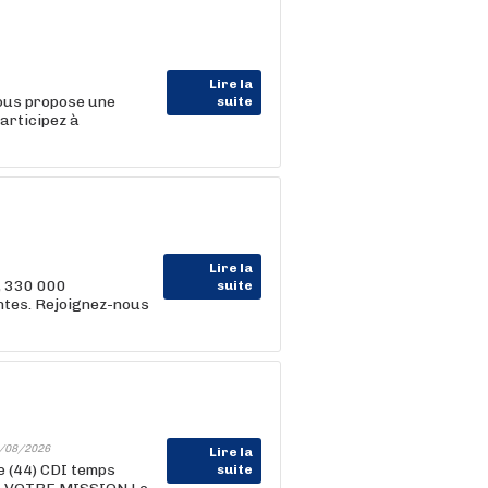
Lire la
vous propose une
suite
articipez à
Lire la
, 330 000
suite
entes. Rejoignez-nous
/08/2026
Lire la
 (44) CDI temps
suite