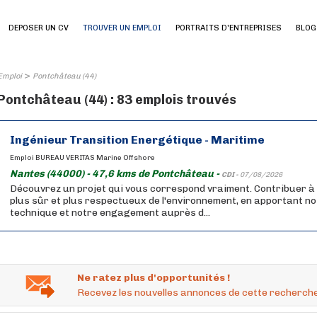
DEPOSER UN CV
TROUVER UN EMPLOI
PORTRAITS D'ENTREPRISES
BLOG
>
Emploi
Pontchâteau (44)
Pontchâteau (44) : 83 emplois trouvés
Ingénieur Transition Energétique - Maritime
Emploi BUREAU VERITAS Marine Offshore
Nantes (44000) - 47,6 kms de Pontchâteau -
CDI -
07/08/2026
Découvrez un projet qui vous correspond vraiment. Contribuer à
plus sûr et plus respectueux de l'environnement, en apportant no
technique et notre engagement auprès d...
Ne ratez plus d'opportunités !
Recevez les nouvelles annonces de cette recherche