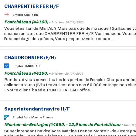
CHARPENTIER FER H/F
Emploi Aquila Rh
Pontchâteau (44160) -
Intérim -
28/07/2026
Vous êtes fan de METAL ? Mais pas que de musique ! Guillaume 
mission en tant que CHARPENTIER FER H/F. Vos missions Vous p
l'assemblage des pièces; Vous préparez votre espac...
CHAUDRONNIER (F/H)
Emploi RANDSTAD
Pontchâteau (44160) -
Intérim -
28/07/2026
Randstad vous ouvre toutes les portes de l'emploi. Chaque année
collaborateurs (f/h) travaillent dans nos 60 000 entreprises cli
! Notre client, basé à PONTCHATEAU, offre...
Superintendant navire H/F
Emploi Acta Marine France
Montoir-de-Bretagne (44550) - 12,9 kms de Pontchâteau -
CDI -
03
Superintendant navire Acta Marine France Montoir-de-Bretagne