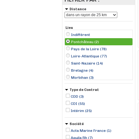
Distance
Lieu
Indifférent
Pontchâteau (2)
Pays de la Loire (78)
Loire-Atlantique (77)
Saint-Nazaire (14)
Bretagne (4)
Morbihan (3)
Arzal (2)
Type de Contrat
Cordemais (2)
CDD (3)
Montoir-de-Bretagne (2)
CDI (55)
Donges (1)
Intérim (25)
Marzan (1)
Paimbuf (1)
Société
Redon (1)
Acta Marine France (1)
Saint-Brévin-les-Pins (1)
Aquila Rh (7)