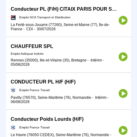
Conducteur PL (F/H) CITAIX PARIS POUR SEPTEMBRE 2026
Emploi GCA Transport et Distribution
La Ferté-sous-Jouarre (77260), Seine-et-Marne (77), Île-de-
France
-
CDI
-
30/07/2026
CHAUFFEUR SPL
Emploi Adéquat Intérim
Rennes (35000), Ille-et-Vilaine (35), Bretagne
-
Intérim
-
05/08/2026
CONDUCTEUR PL H/F (H/F)
Emploi France Travail
Pavilly (76570), Seine-Maritime (76), Normandie
-
Intérim
-
06/08/2026
Conducteur Poids Lourds (H/F)
Emploi France Travail
Le Havre (76050 CEDEX), Seine-Maritime (76), Normandie
-